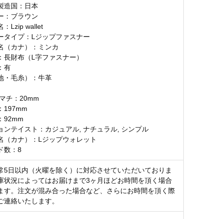
製造国：日本
ー：ブラウン
zip wallet
ータイプ：Lジップファスナー
名（カナ）：ミンカ
：長財布（L字ファスナー）
：有
地・毛糸）：牛革
マチ：20mm
197mm
92mm
ョンテイスト：カジュアル, ナチュラル, シンプル
名（カナ）：Lジップウォレット
ド数：8
常5日以内（火曜を除く）に対応させていただいておりま
庫状況によってはお届けまで3ヶ月ほどお時間を頂く場合
ます。注文が混み合った場合など、さらにお時間を頂く際
ご連絡いたします。