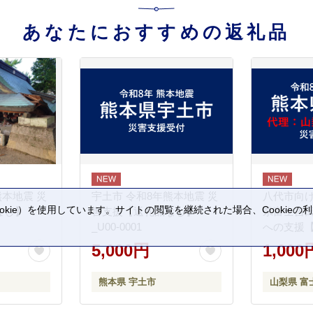
あなたにおすすめの返礼品
熊本地震 災
宇土市 令和8年熊本地震 災
八代市向け
kie）を使用しています。サイトの閲覧を継続された場合、Cookie
なし】
害支援【返礼品なし】
県富士吉
。
_U00-0001
への支援
5,000円
1,000
熊本県 宇土市
山梨県 富