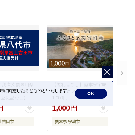
 災害支援※山梨
【返礼品なし】熊本県宇城
の利用に同意したことものといたします。
田市による八代市
市 ふるさと応援寄附金
OK
【返礼品なし】
1,000円
円
1,000円
士吉田市
熊本県 宇城市