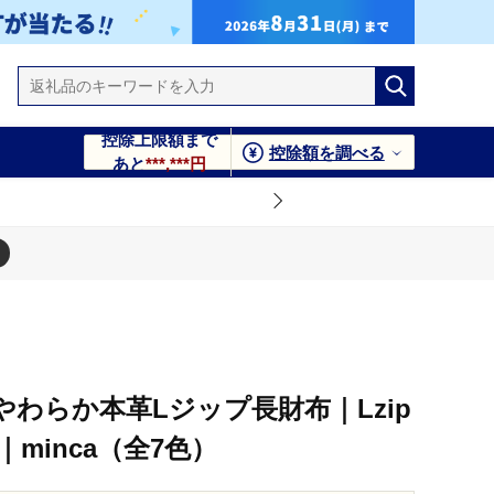
控除上限額まで
控除額を調べる
あと
***,***円
わらか本革Lジップ長財布｜Lzip
コ｜minca（全7色）