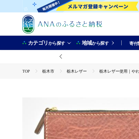
カテゴリ
地域
から探す
から探す
寄付
TOP
栃木市
栃木レザー
栃木レザー使用｜やわらか
TOP
ファッション
財布
栃木レザー使用｜やわらか