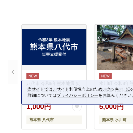
八代市 令和8年熊本地震 災
氷川町 令和8年
当サイトでは、サイト利便性向上のため、クッキー（Coo
害支援【返礼品なし】
害支援【返礼品
詳細については
プライバシーポリシー
をお読みください
1,000円
5,000円
熊本県 八代市
熊本県 氷川町