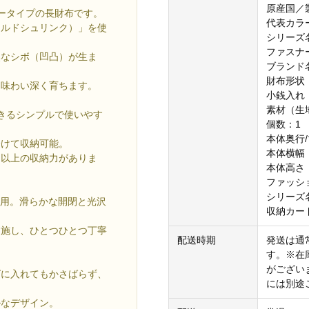
原産国／
ータイプの長財布です。
代表カラ
イルドシュリンク）」を使
シリーズ名：L
ファスナ
然なシボ（凹凸）が生ま
ブランド
財布形状
に味わい深く育ちます。
小銭入れ
素材（生
きるシンプルで使いやす
個数：1
本体奥行/
分けて収納可能。
本体横幅：
目以上の収納力がありま
本体高さ：
ファッシ
シリーズ
採用。滑らかな開閉と光沢
収納カー
を施し、ひとつひとつ丁寧
配送時期
発送は通
す。※在
がござい
グに入れてもかさばらず、
には別途
。
ルなデザイン。