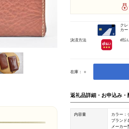
クレ
カー
d払
決済方法
在庫：
○
返礼品詳細・お申込み・
内容量
カラー：
ブランド名
メーカー型番：