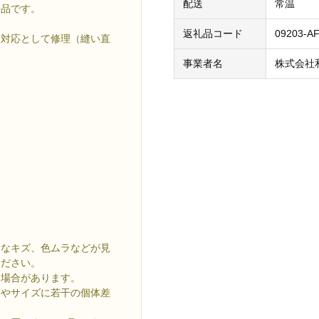
配送
常温
一品です。
返礼品コード
09203-A
ー対応として修理（縫い直
事業者名
株式会社
さなキズ、色ムラなどが見
ください。
る場合があります。
いやサイズに若干の個体差