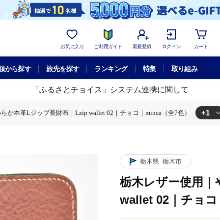
お気に入り
ご利用ガイド
新規登録
ログイン
カート
額から探す
旅先を探す
ランキング
特集
取り組み
「ふるさとチョイス」システム連携に関して
+1
本革Lジップ長財布｜Lzip wallet 02｜チョコ｜minca（全7色）
本革Lジップ長財布｜Lzip wallet 02｜チョコ｜minca（全7色）
栃木県
栃木市
栃木レザー使用｜や
wallet 02｜チョ