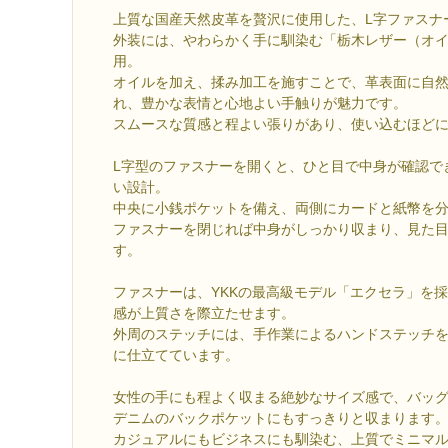
上質な国産天然皮革を贅沢に使用した、L字ファスナ
外装には、やわらかく手に馴染む「栃木レザー（オ
用。
オイルを加え、揉み加工を施すことで、革表面に自
れ、豊かな表情と心地よい手触りが魅力です。
スムースな質感と程よい張りがあり、使い込むほど
L字型のファスナーを開くと、ひと目で中身が確認で
い設計。
中央に小銭ポケットを備え、両側にカードと紙幣を
ファスナーを閉じれば中身がしっかり収まり、見た
す。
ファスナーは、YKKの最高級モデル「エクセラ」を
感が上質さを際立たせます。
外周のステッチには、手作業によるハンドステッチ
に仕立てています。
女性の手にも程よく収まる絶妙なサイズ感で、バッ
デニムのバックポケットにもすっきりと収まります
カジュアルにもビジネスにも馴染む、上質でミニマ