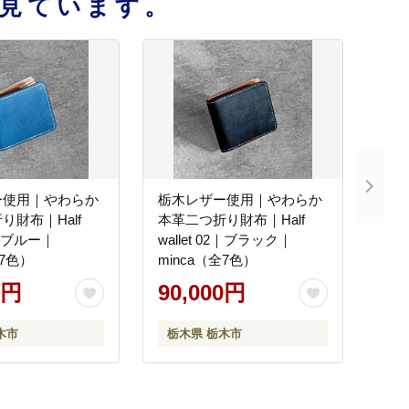
見ています。
ー使用｜やわらか
栃木レザー使用｜やわらか
り財布｜Half
本革二つ折り財布｜Half
02｜ブルー｜
wallet 02｜ブラック｜
全7色）
minca（全7色）
0円
90,000円
木市
栃木県 栃木市