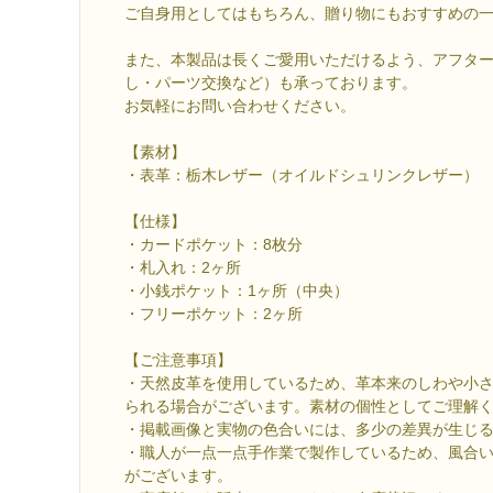
ご自身用としてはもちろん、贈り物にもおすすめの
また、本製品は長くご愛用いただけるよう、アフタ
し・パーツ交換など）も承っております。
お気軽にお問い合わせください。
【素材】
・表革：栃木レザー（オイルドシュリンクレザー）
【仕様】
・カードポケット：8枚分
・札入れ：2ヶ所
・小銭ポケット：1ヶ所（中央）
・フリーポケット：2ヶ所
【ご注意事項】
・天然皮革を使用しているため、革本来のしわや小
られる場合がございます。素材の個性としてご理解
・掲載画像と実物の色合いには、多少の差異が生じ
・職人が一点一点手作業で製作しているため、風合
がございます。