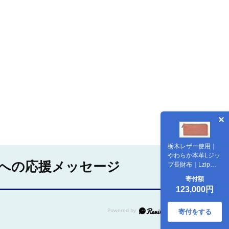
栃木レザー使用｜
やわらか本革Lジッ
への応援メッセージ
プ長財布｜Lzip
wallet 02｜チョコ
寄付額
｜minca（全7色）
123,000円
寄付をする