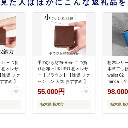
を見た人はほかにこんな返礼品を
三つ折
手のひら財布-Beh- 二つ折
栃木レザ
O 栃木レザ
り財布 HUKURO 栃木レザ
本革二つ折
雑貨 ファ
ー【ブラウン】【雑貨 ファ
wallet 
すすめ 】
ッション 人気 おすすめ 】
minca（
55,000円
98,00
栃木県 栃木市
栃木県 栃