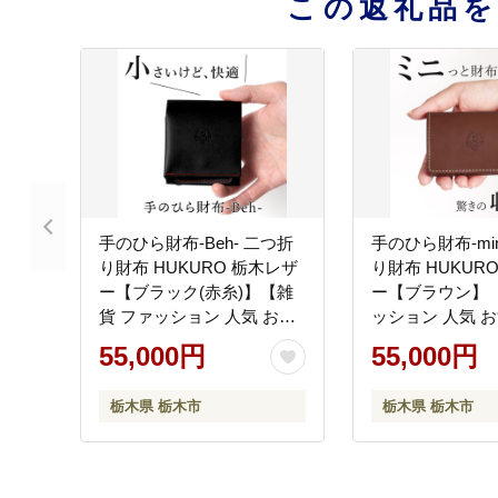
この返礼品
手のひら財布-Beh- 二つ折
手のひら財布-minit- 
り財布 HUKURO 栃木レザ
り財布 HUKUR
ー【ブラック(赤糸)】【雑
ー【ブラウン】【
貨 ファッション 人気 おす
ッション 人気 お
すめ 】
55,000円
55,000円
栃木県 栃木市
栃木県 栃木市