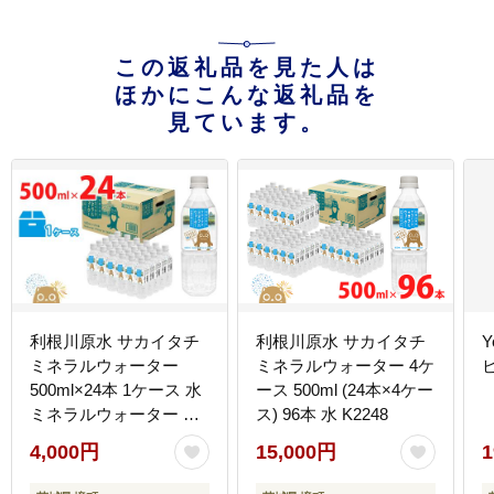
この返礼品を見た人は
ほかにこんな返礼品を
見ています。
利根川原水 サカイタチ
利根川原水 サカイタチ
Y
ミネラルウォーター
ミネラルウォーター 4ケ
ビ
500ml×24本 1ケース 水
ース 500ml (24本×4ケー
ミネラルウォーター ケ
ス) 96本 水 K2248
ース みず ミズ 買い置き
4,000円
15,000円
1
鉱水 500 500ml K2257