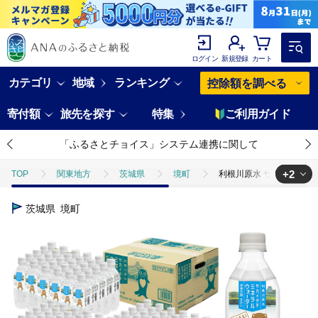
ログイン
新規登録
カート
カテゴリ
地域
ランキング
控除額を調べる
寄付額
旅先を探す
特集
ご利用ガイド
「ふるさとチョイス」システム連携に関して
+2
TOP
関東地方
茨城県
境町
利根川原水 サカイタチ ミネラ
TOP
飲料（酒以外）
水
利根川原水 サカイタチ ミネラルウォーター
茨城県
境町
TOP
飲料（酒以外）
ソフトドリンク
利根川原水 サカイタチ ミ