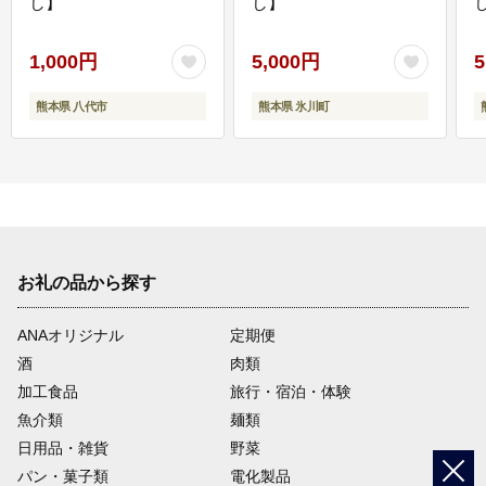
し】
し】
し
1,000円
5,000円
5
熊本県 八代市
熊本県 氷川町
お礼の品から探す
ANAオリジナル
定期便
酒
肉類
加工食品
旅行・宿泊・体験
魚介類
麺類
日用品・雑貨
野菜
パン・菓子類
電化製品