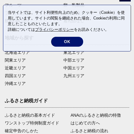
フルーツ
卵・乳製品
当サイトでは、サイト利便性向上のため、クッキー（Cookie）を使
ファッション
米・穀物
用しています。サイトの閲覧を継続された場合、Cookieの利用に同
飲料(酒以外)
返礼品なし
意したことものといたします。
詳細については
プライバシーポリシー
をお読みください。
地域から探す
OK
北海道エリア
東北エリア
関東エリア
中部エリア
近畿エリア
中国エリア
四国エリア
九州エリア
沖縄エリア
ふるさと納税ガイド
ふるさと納税の基本ガイド
ANAのふるさと納税の特徴
ワンストップ特例制度ガイド
はじめての方へ
確定申告のしかた
ふるさと納税の流れ