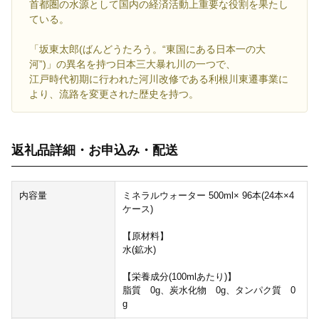
首都圏の水源として国内の経済活動上重要な役割を果たし
ている。
「坂東太郎(ばんどうたろう。“東国にある日本一の大
河”)」の異名を持つ日本三大暴れ川の一つで、
江戸時代初期に行われた河川改修である利根川東遷事業に
より、流路を変更された歴史を持つ。
返礼品詳細・お申込み・配送
内容量
ミネラルウォーター 500ml× 96本(24本×4
ケース)
【原材料】
水(鉱水)
【栄養成分(100mlあたり)】
脂質 0g、炭水化物 0g、タンパク質 0
g