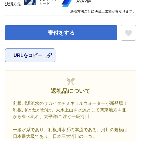
ANA Pay
カード
決済方法
決済方法ごとに決済上限額が異なります。
寄付をする
URLをコピー
お気に入
返礼品について
利根川源流水のサカイタチミネラルウォーターが新登場！
利根川(とねがわ)は、大水上山を水源として関東地方を北
から東へ流れ、太平洋に 注ぐ一級河川。
一級水系であり、利根川水系の本流である。河川の規模は
日本最大級であり、日本三大河川の一つ。