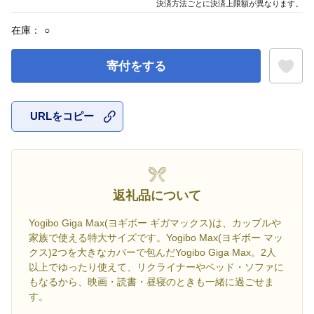
決済方法ごとに決済上限額が異なります。
在庫：
○
寄付をする
URLをコピー
お気に入
返礼品について
Yogibo Giga Max(ヨギボー ギガマックス)は、カップルや
家族で使える特大サイズです。Yogibo Max(ヨギボー マッ
クス)2つを大きなカバーで包んだYogibo Giga Max。2人
以上でゆったり使えて、リクライナーやベッド・ソファに
もなるから、映画・読書・昼寝のときも一緒に過ごせま
す。