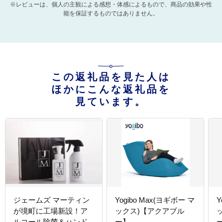
※レビューは、個人の主観による感想・体感によるもので、商品の効果や性
能を保証するものではありません。
この返礼品を見た人は
ほかにこんな返礼品を
見ています。
ジェームズ マーティン
Yogibo Max(ヨギボー マ
Y
が境町に工場新設！ア
ックス)【アクアブル
ルコール除菌＆ハンド
ー】