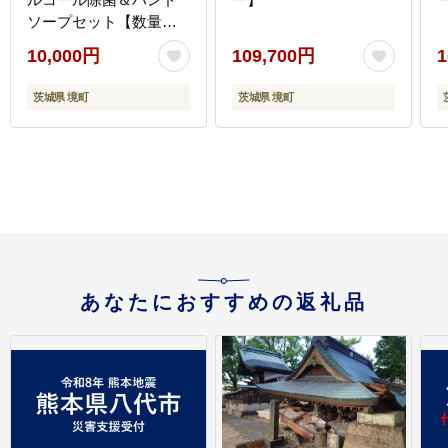
ソープセット【数量限
定】
10,000円
109,700円
1
茨城県 境町
茨城県 境町
あなたにおすすめの返礼品