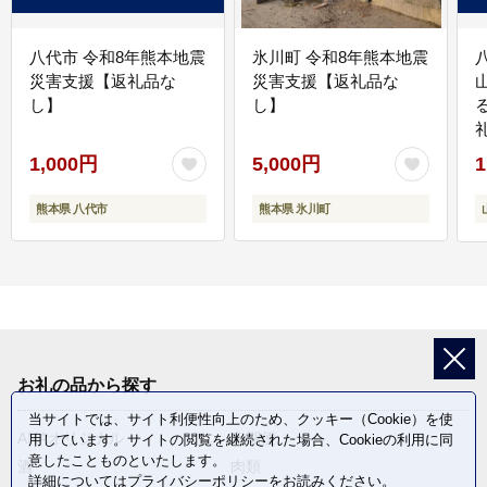
八代市 令和8年熊本地震
氷川町 令和8年熊本地震
災害支援【返礼品な
災害支援【返礼品な
し】
し】
1,000円
5,000円
1
熊本県 八代市
熊本県 氷川町
お礼の品から探す
当サイトでは、サイト利便性向上のため、クッキー（Cookie）を使
ANAオリジナル
定期便
用しています。サイトの閲覧を継続された場合、Cookieの利用に同
意したことものといたします。
酒
肉類
詳細については
プライバシーポリシー
をお読みください。