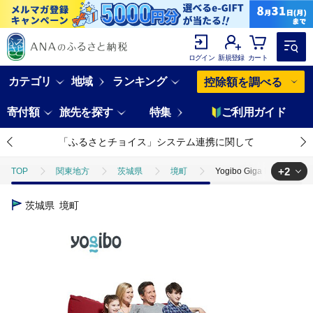
ログイン
新規登録
カート
カテゴリ
地域
ランキング
控除額を調べる
寄付額
旅先を探す
特集
ご利用ガイド
「ふるさとチョイス」システム連携に関して
+2
TOP
関東地方
茨城県
境町
Yogibo Giga Max
TOP
日用品・雑貨
Yogibo Giga Max ヨギボー ギガマックス【
茨城県
境町
TOP
日用品・雑貨
インテリア雑貨
Yogibo Giga Ma