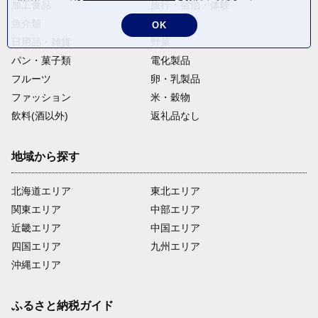
加工食品
旅行・宿泊・体験
魚介類
麺類
OK
日用品・雑貨
野菜
パン・菓子類
電化製品
フルーツ
卵・乳製品
ファッション
米・穀物
飲料(酒以外)
返礼品なし
地域から探す
北海道エリア
東北エリア
関東エリア
中部エリア
近畿エリア
中国エリア
四国エリア
九州エリア
沖縄エリア
ふるさと納税ガイド