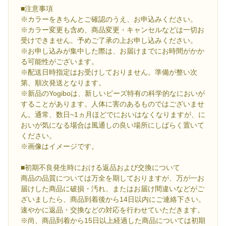
■注意事項
※カラーをきちんとご確認のうえ、お申込みください。
※カラー変更も含め、商品変更・キャンセルなどは一切お
受けできません。予めご了承の上お申し込みください。
※お申し込みが集中した際は、お届けまでにお時間がかか
る可能性がございます。
※配送日時指定はお受けしておりません。準備が整い次
第、順次発送となります。
※新品のYogiboは、新しいビーズ特有の科学的なにおいが
することがあります。人体に害のあるものではございませ
ん。通常、数日~1ヵ月ほどでにおいはなくなりますが、に
おいが気になる場合は風通しの良い場所にしばらく置いて
ください。
※画像はイメージです。
■初期不良発生時における返品および交換について
商品の品質については万全を期しておりますが、万が一お
届けした商品に破損・汚れ、またはお届け間違いなどがご
ざいましたら、商品到着後から14日以内にご連絡下さい。
速やかに返品・交換などの対応を行わせていただきます。
※尚、商品到着から15日以上経過した商品については初期