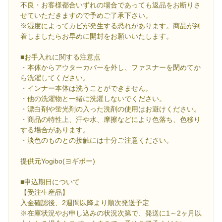
不良・お客様都合いずれの場合であっても返品をお断りさ
せていただきますので予めご了承下さい。
※湿度によってカビが発生する恐れがあります。商品が到
着しましたらお早めに開封をお願いいたします。
■お手入れに関する注意点
・本体からアウターカバーを外し、ファスナーを閉めてか
ら洗濯してください。
・インナー本体は洗うことができません。
・他の洗濯物と一緒に洗濯しないでください。
・漂白剤や蛍光剤の入った洗剤の使用はお避けください。
・商品の特性上、汗や水、摩擦などにより色落ち、色移り
する場合があります。
・淡色のものとの接触には十分ご注意ください。
提供元Yogibo(ヨギボー)
■申込期日について
【受注生産品】
入金確認後、2週間以降より順次発送予定
※在庫状況やお申し込みの状況次第で、発送に1～2ヶ月以