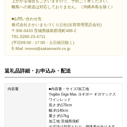
上かかる場合もございますので、予めご了承ください。
離島への発送は対応しておりません。（沖縄本島を除く）
■お問い合わせ先
株式会社さかいまちづくり公社(出荷管理受託会社)
〒306-0433 茨城県猿島郡境町488-2
TEL:0280-23-4711
(平日09:00 - 17:00・土日祝日除く)
E-Mail :monot@sakaimachi.co.jp
返礼品詳細・お申込み・配送
内容量
■内容量・サイズ/加工地
Yogibo Giga Max ヨギボー ギガマックス
ワインレッド
長さ:約170cm
幅:約140cm
重さ:約17kg
加工地:茨城県境町
※寸法は目安となり、個体差があります。