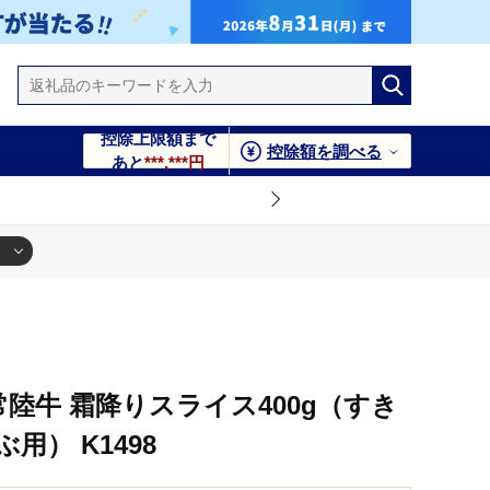
控除上限額まで
控除額を調べる
あと
***,***円
常陸牛 霜降りスライス400g（すき
用） K1498