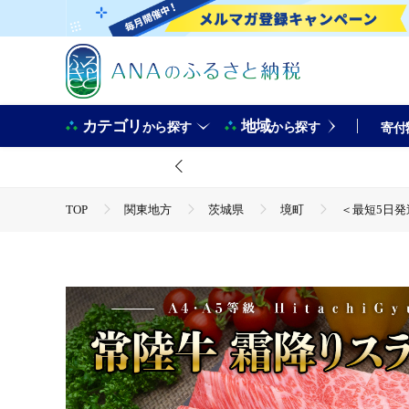
カテゴリ
地域
から探す
から探す
寄付
TOP
関東地方
茨城県
境町
＜最短5日発
TOP
肉
牛肉
黒毛和牛
＜最短5日発送＞ 
TOP
肉
牛肉
すき焼き(牛肉)
＜最短5日発
TOP
肉
牛肉
しゃぶしゃぶ(牛肉)
＜最短