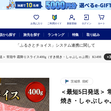
お気に入り
ご利用ガイド
新規登録
ログイン
カート
額から探す
旅先を探す
ランキング
特集
取り組み
「ふるさとチョイス」システム連携に関して
+3
送＞ 常陸牛 霜降りスライス400g（すき焼き・しゃぶしゃぶ用） K1498
常陸牛 霜降りスライス400g（すき焼き・しゃぶしゃぶ用） K1498
送＞ 常陸牛 霜降りスライス400g（すき焼き・しゃぶしゃぶ用） K1498
5日発送＞ 常陸牛 霜降りスライス400g（すき焼き・しゃぶしゃぶ用） K1498
茨城県
境町
＜最短5日発送＞ 
焼き・しゃぶしゃぶ