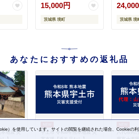
 魚 魚介
15,000円
24,00
茨城県 境町
茨城県 境
あなたにおすすめの返礼品
kie）を使用しています。サイトの閲覧を継続された場合、Cookie
熊本地震 災
宇土市 令和8年熊本地震 災
八代市向け
。
なし】
害支援【返礼品なし】
県富士吉