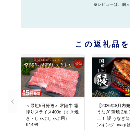
※レビューは、個人
この返礼品
＜最短5日発送＞ 常陸牛 霜
【2026年8月内
降りスライス400g（すき焼
うなぎ 蒲焼 2尾 
き・しゃぶしゃぶ用）
上！ 鰻 うなぎ蒲
K1498
ンキング unagi