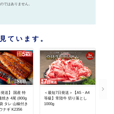
のではありません。
見ています。
発送】 国産 特
＜最短7日発送＞【A5・A4
焼き 4尾 (800g
等級】常陸牛 切り落とし
易袋 タレ 山椒付き
1000g
ウナギ K2356