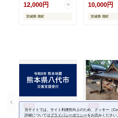
き ウナギ うな重
12,000円
10,000円
K2185
茨城県 境町
茨城県 境町
当サイトでは、サイト利便性向上のため、クッキー（Coo
八代市 令和8年熊本地震 災
氷川町 令和8年
詳細については
プライバシーポリシー
をお読みください
害支援【返礼品なし】
害支援【返礼品