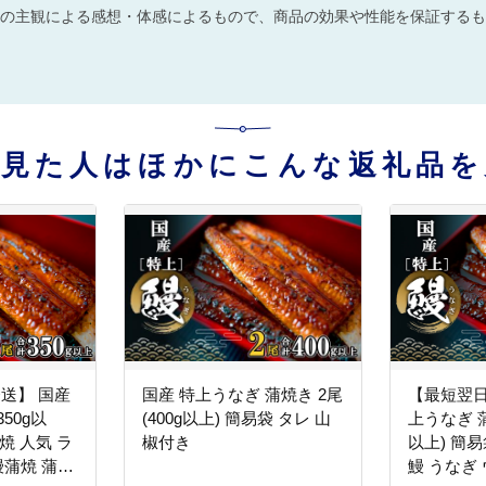
の主観による感想・体感によるもので、商品の効果や性能を保証するも
を見た人はほかにこんな返礼品を
発送】 国産
国産 特上うなぎ 蒲焼き 2尾
【最短翌日
350g以
(400g以上) 簡易袋 タレ 山
上うなぎ 蒲
焼 人気 ラ
椒付き
以上) 簡
 鰻蒲焼 蒲焼
鰻 うなぎ 