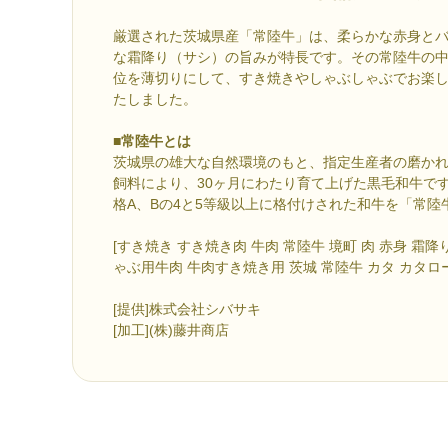
厳選された茨城県産「常陸牛」は、柔らかな赤身と
な霜降り（サシ）の旨みが特長です。その常陸牛の
位を薄切りにして、すき焼きやしゃぶしゃぶでお楽
たしました。
■常陸牛とは
茨城県の雄大な自然環境のもと、指定生産者の磨か
飼料により、30ヶ月にわたり育て上げた黒毛和牛で
格A、Bの4と5等級以上に格付けされた和牛を「常陸
[すき焼き すき焼き肉 牛肉 常陸牛 境町 肉 赤身 霜
ゃぶ用牛肉 牛肉すき焼き用 茨城 常陸牛 カタ カタロー
[提供]株式会社シバサキ
[加工](株)藤井商店