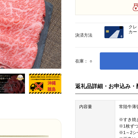
クレ
カー
決済方法
在庫：
○
返礼品詳細・お申込み・
内容量
常陸牛薄切
※すき焼
※1枚ず
※1～2