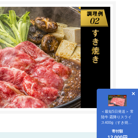
＜最短5日発送＞ 常
陸牛 霜降りスライ
ス400g（すき焼
き・しゃぶしゃぶ
寄付額
用） K1498
12,000円