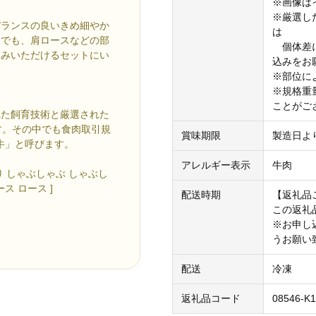
※画像は
※厳選し
バランスの良いきめ細やか
は
中でも、肩ロースなどの部
個体差に
しみいただけるセットにい
込みをお
※部位に
※規格重
ことがご
れた飼育技術と厳選された
す。その中でも食肉取引規
賞味期限
製造日より
牛」と呼びます。
アレルギー表示
牛肉
降り しゃぶしゃぶ しゃぶし
ス ロース ]
配送時期
【返礼品
この返礼
※お申し
うお願い
配送
冷凍
返礼品コード
08546-K