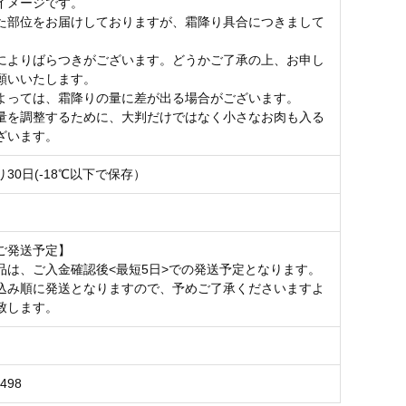
イメージです。
た部位をお届けしておりますが、霜降り具合につきまして
よりばらつきがございます。どうかご了承の上、お申し
願いいたします。
よっては、霜降りの量に差が出る場合がございます。
量を調整するために、大判だけではなく小さなお肉も入る
ざいます。
30日(-18℃以下で保存）
ご発送予定】
品は、ご入金確認後<最短5日>での発送予定となります。
込み順に発送となりますので、予めご了承くださいますよ
致します。
1498