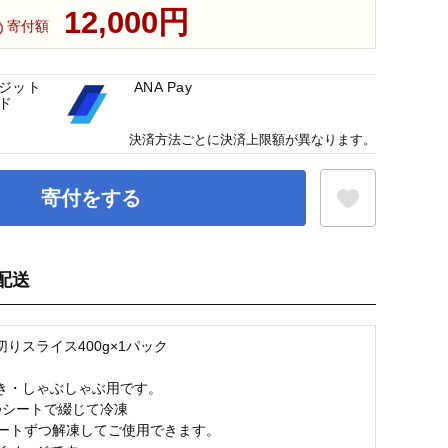
12,000円
寄付額
ジット
ANA Pay
ド
決済方法ごとに決済上限額が異なります。
寄付をする
配送
お気に入り登録
りスライス400g×1パック
き・しゃぶしゃぶ用です。
つシートで綴じて冷凍
シートずつ解凍してご使用できます。