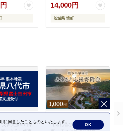
0円
14,000円
町
茨城県 境町
の利用に同意したことものといたします。
 災害支援※山梨
【返礼品なし】熊本県宇城
OK
田市による八代市
市 ふるさと応援寄附金