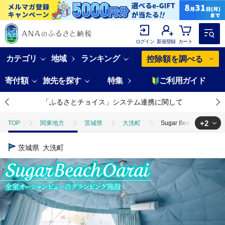
ログイン
新規登録
カート
カテゴリ
地域
ランキング
控除額を調べる
寄付額
旅先を探す
特集
ご利用ガイド
「ふるさとチョイス」システム連携に関して
+2
TOP
関東地方
茨城県
大洗町
Sugar Beach O
TOP
旅行・宿泊・体験
Sugar Beach Oarai 宿泊クーポン券
茨城県
大洗町
TOP
旅行・宿泊・体験
宿泊券
Sugar Beach Oarai