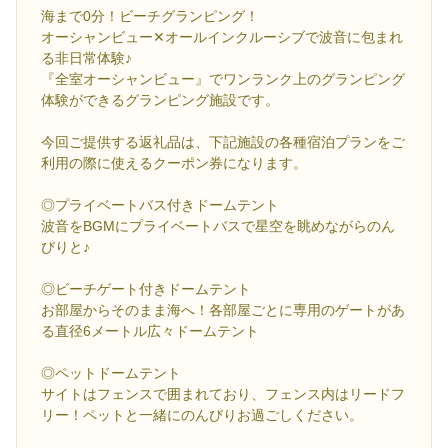
海まで0分！ビーチグランピング！
オーシャンビュー✕オールインクルーシブで波音に包まれ
る非日常体験♪
『全室オーシャンビュー』でワンランク上のグランピング
体験ができるグランピング施設です。
今回ご提供する返礼品は、下記施設の各種宿泊プランをご
利用の際に使えるクーポン券になります。
◎プライベートバス付きドームテント
波音をBGMにプライベートバスで星空を眺めながらのん
びりと♪
◎ビーチゲート付きドームテント
お部屋からそのまま海へ！各部屋ごとに専用のゲートがあ
る直径6メートル広々ドームテント
◎ペットドームテント
サイトはフェンスで囲まれており、フェンス内はリードフ
リー！ペットと一緒にのんびりお過ごしください。