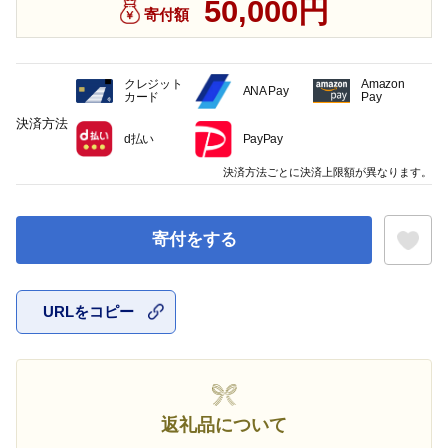
50,000円
寄付額
クレジット
Amazon
ANA Pay
カード
Pay
決済方法
d払い
PayPay
決済方法ごとに決済上限額が異なります。
寄付をする
URLをコピー
お気に入
返礼品について