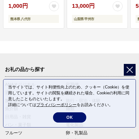
1,000円
13,000円
5
熊本県 八代市
山梨県 甲州市
お礼の品から探す
ANAオリジナル
定期便
当サイトでは、サイト利便性向上のため、クッキー（Cookie）を使
酒
肉類
用しています。サイトの閲覧を継続された場合、Cookieの利用に同
意したことものといたします。
加工食品
旅行・宿泊・体験
詳細については
プライバシーポリシー
をお読みください。
魚介類
麺類
日用品・雑貨
野菜
OK
パン・菓子類
電化製品
フルーツ
卵・乳製品