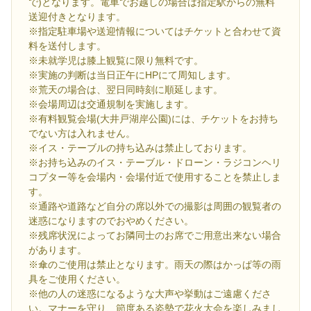
で)となります。電車でお越しの場合は指定駅からの無料
送迎付きとなります。
※指定駐車場や送迎情報についてはチケットと合わせて資
料を送付します。
※未就学児は膝上観覧に限り無料です。
※実施の判断は当日正午にHPにて周知します。
※荒天の場合は、翌日同時刻に順延します。
※会場周辺は交通規制を実施します。
※有料観覧会場(大井戸湖岸公園)には、チケットをお持ち
でない方は入れません。
※イス・テーブルの持ち込みは禁止しております。
※お持ち込みのイス・テーブル・ドローン・ラジコンヘリ
コプター等を会場内・会場付近で使用することを禁止しま
す。
※通路や道路など自分の席以外での撮影は周囲の観覧者の
迷惑になりますのでおやめください。
※残席状況によってお隣同士のお席でご用意出来ない場合
があります。
※傘のご使用は禁止となります。雨天の際はかっぱ等の雨
具をご使用ください。
※他の人の迷惑になるような大声や挙動はご遠慮くださ
い。マナーを守り、節度ある姿勢で花火大会を楽しみまし