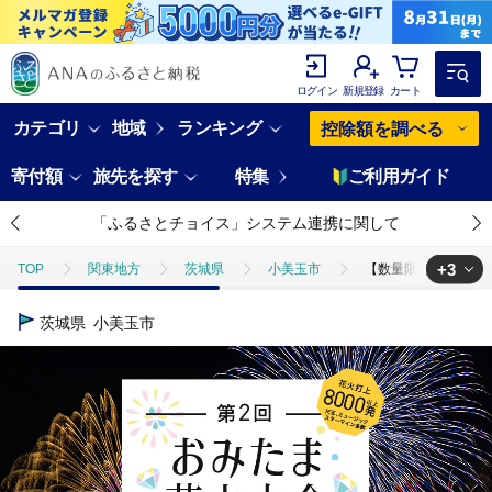
ログイン
新規登録
カート
カテゴリ
地域
ランキング
控除額を調べる
寄付額
旅先を探す
特集
ご利用ガイド
「ふるさとチョイス」システム連携に関して
+3
TOP
関東地方
茨城県
小美玉市
【数量限定】第2回おみ
TOP
旅行・宿泊・体験
【数量限定】第2回おみたま花火大会 特別観覧(
茨城県
小美玉市
TOP
旅行・宿泊・体験
体験チケット
【数量限定】第2回おみた
TOP
旅行・宿泊・体験
体験チケット
その他体験チケット