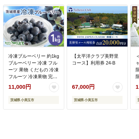
冷凍ブルーベリー 約1kg
【太平洋クラブ美野里
ブルーベリー 冷凍 フル
コース】利用券 24-B
ーツ 果物 くだもの 冷凍
フルーツ 冷凍果物 完熟
新鮮 人気 ギフト 贈り物
11,000円
67,000円
1
プレゼント 茨城県産
55-C
7
茨城県 小美玉市
茨城県 小美玉市