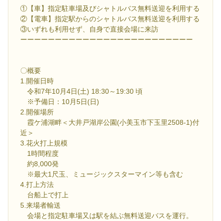
①【車】指定駐車場及びシャトルバス無料送迎を利用する
②【電車】指定駅からのシャトルバス無料送迎を利用する
③いずれも利用せず、自身で直接会場に来訪
ーーーーーーーーーーーーーーーーーーーーーーーーー
〇概要
1.開催日時
令和7年10月4日(土) 18:30～19:30 頃
※予備日：10月5日(日)
2.開催場所
霞ケ浦湖畔＜大井戸湖岸公園(小美玉市下玉里2508-1)付
近＞
3.花火打上規模
1時間程度
約8,000発
※最大1尺玉、ミュージックスターマイン等も含む
4.打上方法
台船上で打上
5.来場者輸送
会場と指定駐車場又は駅を結ぶ無料送迎バスを運行。