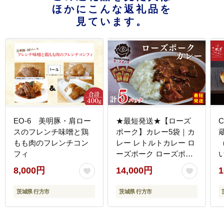
ほかにこんな返礼品を
見ています。
EO-6 美明豚・肩ロー
★最短発送★【ローズ
スのフレンチ味噌と鶏
ポーク】カレー5袋｜カ
もも肉のフレンチコン
レー レトルトカレー ロ
フィ
ーズポーク ローズポー
クカレー レトルト レト
8,000円
14,000円
1
ルトパック 銘柄豚 簡単
ツ
備蓄 最短発送 スピー
茨城県 行方市
茨城県 行方市
ド発送 茨城県 行方市 送
お
料無料(DT-45)