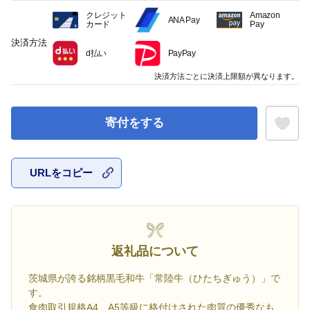
クレジット
Amazon
ANA Pay
カード
Pay
決済方法
d払い
PayPay
決済方法ごとに決済上限額が異なります。
寄付をする
URLをコピー
お気に入
返礼品について
茨城県が誇る銘柄黒毛和牛「常陸牛（ひたちぎゅう）」で
す。
食肉取引規格A4、A5等級に格付けされた肉質の優秀なも