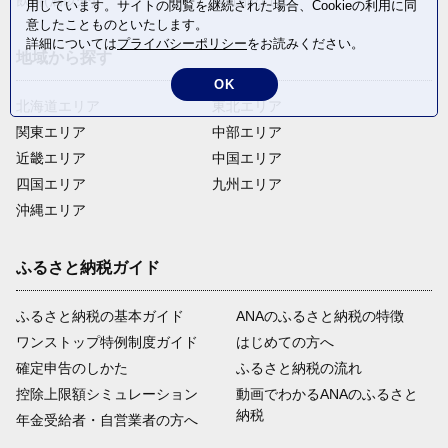
飲料(酒以外)
返礼品なし
用しています。サイトの閲覧を継続された場合、Cookieの利用に同
意したことものといたします。
詳細については
プライバシーポリシー
をお読みください。
地域から探す
OK
北海道エリア
東北エリア
関東エリア
中部エリア
近畿エリア
中国エリア
四国エリア
九州エリア
沖縄エリア
ふるさと納税ガイド
ふるさと納税の基本ガイド
ANAのふるさと納税の特徴
ワンストップ特例制度ガイド
はじめての方へ
確定申告のしかた
ふるさと納税の流れ
控除上限額シミュレーション
動画でわかるANAのふるさと
納税
年金受給者・自営業者の方へ