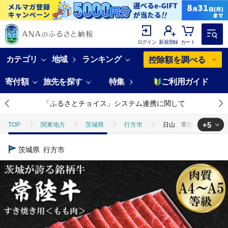
ログイン
新規登録
カート
カテゴリ
地域
ランキング
控除額を調べる
寄付額
旅先を探す
特集
ご利用ガイド
「ふるさとチョイス」システム連携に関して
+5
TOP
関東地方
茨城県
行方市
日山 常陸牛 すき焼き用
TOP
肉
日山 常陸牛 すき焼き用もも肉約450ｇ｜茨城県 行方市 ふ
茨城県
行方市
TOP
肉
牛肉
日山 常陸牛 すき焼き用もも肉約450ｇ｜茨城県
TOP
肉
牛肉
黒毛和牛
日山 常陸牛 すき焼き用もも肉
TOP
肉
牛肉
すき焼き(牛肉)
日山 常陸牛 すき焼き用
TOP
肉
牛肉
しゃぶしゃぶ(牛肉)
日山 常陸牛 すき焼