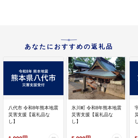
あなたにおすすめの返礼品
八代市 令和8年熊本地震
氷川町 令和8年熊本地震
災害支援【返礼品な
災害支援【返礼品な
し】
し】
し