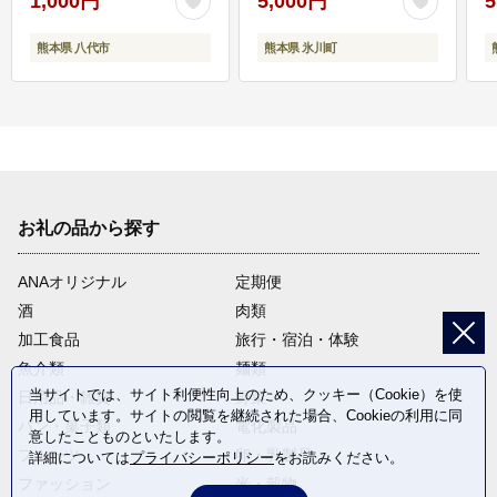
1,000円
5,000円
5
熊本県 八代市
熊本県 氷川町
お礼の品から探す
ANAオリジナル
定期便
酒
肉類
加工食品
旅行・宿泊・体験
魚介類
麺類
当サイトでは、サイト利便性向上のため、クッキー（Cookie）を使
日用品・雑貨
野菜
用しています。サイトの閲覧を継続された場合、Cookieの利用に同
パン・菓子類
電化製品
意したことものといたします。
フルーツ
卵・乳製品
詳細については
プライバシーポリシー
をお読みください。
ファッション
米・穀物