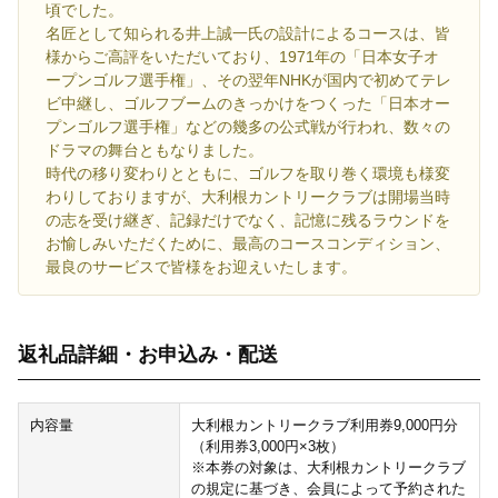
頃でした。
名匠として知られる井上誠一氏の設計によるコースは、皆
様からご高評をいただいており、1971年の「日本女子オ
ープンゴルフ選手権」、その翌年NHKが国内で初めてテレ
ビ中継し、ゴルフブームのきっかけをつくった「日本オー
プンゴルフ選手権」などの幾多の公式戦が行われ、数々の
ドラマの舞台ともなりました。
時代の移り変わりとともに、ゴルフを取り巻く環境も様変
わりしておりますが、大利根カントリークラブは開場当時
の志を受け継ぎ、記録だけでなく、記憶に残るラウンドを
お愉しみいただくために、最高のコースコンディション、
最良のサービスで皆様をお迎えいたします。
返礼品詳細・お申込み・配送
内容量
大利根カントリークラブ利用券9,000円分
（利用券3,000円×3枚）
※本券の対象は、大利根カントリークラブ
の規定に基づき、会員によって予約された