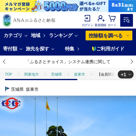
ログイン
新規登録
カート
カテゴリ
地域
ランキング
控除額を調べる
寄付額
旅先を探す
特集
ご利用ガイド
「ふるさとチョイス」システム連携に関して
+1
TOP
関東地方
茨城県
坂東市
【会員限定】大利根カン
TOP
旅行・宿泊・体験
体験チケット
ゴルフプレー
茨城県
坂東市