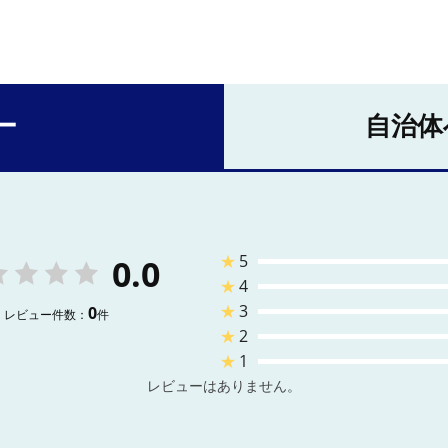
ー
自治体
★
5
0.0
★
4
★
3
0
レビュー件数：
件
★
2
★
1
レビューはありません。