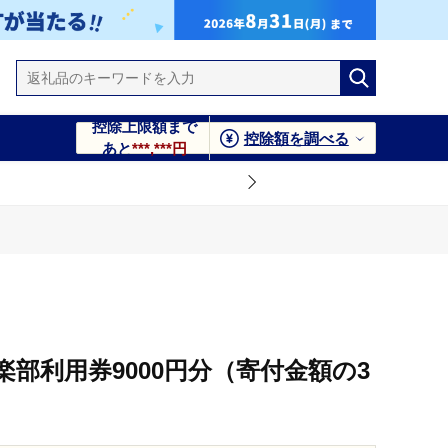
控除上限額まで
控除額を調べる
あと
***,***円
）
部利用券9000円分（寄付金額の3