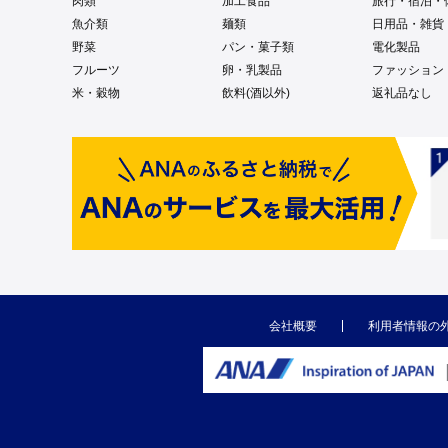
肉類
加工食品
旅行・宿泊・
魚介類
麺類
日用品・雑貨
野菜
パン・菓子類
電化製品
フルーツ
卵・乳製品
ファッション
米・穀物
飲料(酒以外)
返礼品なし
会社概要
利用者情報の