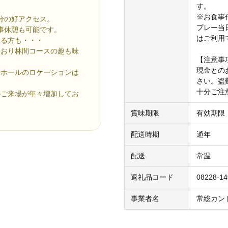
す。
※お食事
0分の好アクセス。
プレー当
事休憩も可能です。
はご利用
れる方も・・・
ており林間コースの趣も味
【注意事
現金との
各ホールのロケーションは
さい。盗
。
十分ご注
のご来場が年々増加してお
賞味期限
有効期限
配送時期
通年
配送
常温
返礼品コード
08228-14
事業者名
常総カン