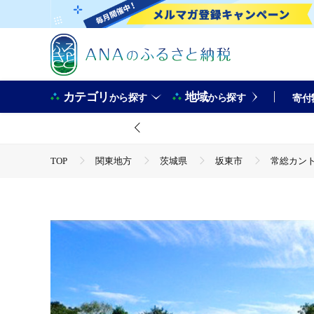
カテゴリ
地域
から探す
から探す
寄付
TOP
関東地方
茨城県
坂東市
常総カント
TOP
旅行・宿泊・体験
体験チケット
ゴルフ