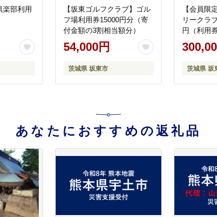
倶楽部利用
【坂東ゴルフクラブ】ゴル
【会員限
フ場利用券15000円分（寄
リークラブ
付金額の3割相当額分）
円（利用券3
54,000円
300,0
茨城県 坂東市
茨城県 坂
あなたにおすすめの返礼品