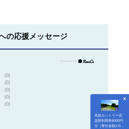
への応援メッセージ
(0)
(0)
(0)
(0)
(0)
常総カントリー倶
楽部利用券9000円
分（寄付金額の3割