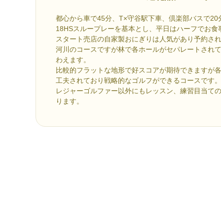
都心から車で45分、T×守谷駅下車、倶楽部バスで2
18HSスループレーを基本とし、平日はハーフでお食
スタート売店の自家製おにぎりは人気があり予約さ
河川のコースですが林で各ホールがセパレートされ
わえます。
比較的フラットな地形で好スコアが期待できますが
工夫されており戦略的なゴルフができるコースです
レジャーゴルファー以外にもレッスン、練習目当て
ります。