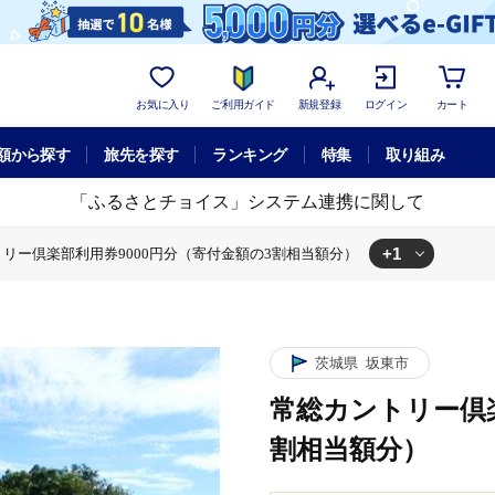
お気に入り
ご利用ガイド
新規登録
ログイン
カート
額から探す
旅先を探す
ランキング
特集
取り組み
「ふるさとチョイス」システム連携に関して
+1
リー倶楽部利用券9000円分（寄付金額の3割相当額分）
プレー
常総カントリー倶楽部利用券9000円分（寄付金額の3割相当額分
茨城県
坂東市
常総カントリー倶楽
割相当額分）