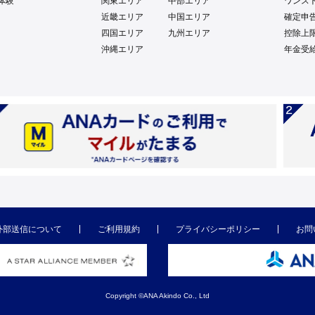
体験
関東エリア
中部エリア
ワンス
近畿エリア
中国エリア
確定申
四国エリア
九州エリア
控除上
沖縄エリア
年金受
外部送信について
ご利用規約
プライバシーポリシー
お問
Copyright ©ANA Akindo Co., Ltd