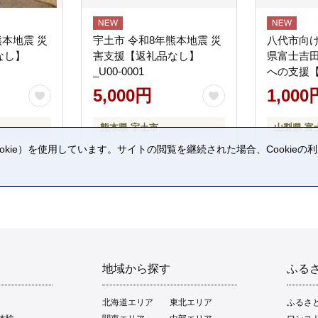
熊本地震 災
宇土市 令和8年熊本地震 災
八代市向け
なし】
害支援【返礼品なし】
県富士吉
_U00-0001
への支援
5,000円
1,000
熊本県 宇土市
山梨県 富
kie）を使用しています。サイトの閲覧を継続された場合、Cookie
。
地域から探す
ふる
北海道エリア
東北エリア
ふるさ