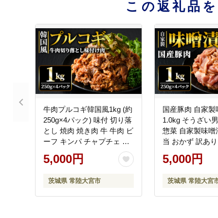
この返礼品
牛肉プルコギ韓国風1kg (約
国産豚肉 自家製
250g×4パック) 味付 切り落
1.0kg そうざい
とし 焼肉 焼き肉 牛 牛肉 ビ
惣菜 自家製味噌
ーフ キンパ チャプチェ 冷
当 おかず 訳あり
凍 小分け 【そうざい男し
い男しゃく（株
5,000円
5,000円
ゃく（株式会社池延）】
延）】【ho1375
【ho1479】
茨城県 常陸大宮市
茨城県 常陸大宮