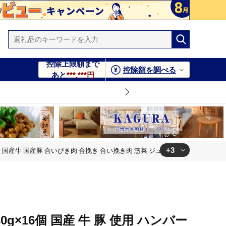
控除上限額まで
控除額を調べる
あと
***,***円
+3
凍 国産 国産牛 国産豚 合いびき肉 合挽き 合い挽き肉 惣菜 ジューシー 茨城県 【
ジューシー 茨城県 【そうざい男しゃく（株式会社池延）】
ジューシー 茨城県 【そうざい男しゃく（株式会社池延）】
0g×16個 国産 牛 豚 使用 ハンバー