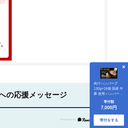
肉汁ハンバーグ
130g×16個 国産 牛
への応援メッセージ
豚 使用 ハンバーグ
合計 個包装 小分け
寄付額
冷凍 国産 国産牛 国
7,000円
産豚 合いびき肉 合
挽き 合い挽き肉 惣
菜 ジューシー 茨城
寄付をする
県 【そうざい男し