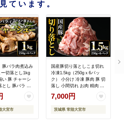
見ています。
 豚バラ肉煮込み
国産豚切り落としこま切れ
ー切落とし1kg
冷凍1.5kg（250gｘ6パッ
揃い 豚 チャーシ
ク） 小分け 冷凍 豚肉 豚 切
落とし 豚バラ 煮
落し 小間切れ お肉 精肉 豚
 訳あり品 訳アリ
肉切り落とし 豚小間切れ
円
7,000円
凍 250g x 4 1キ
こま切れ 豚こま 豚しゃぶ
付け肉 ラーメン チ
【そうざい男しゃく（株式
陸大宮市
茨城県 常陸大宮市
丼 たれ付き そ
会社池延）】【ho1440】
ゃく 茨城県 常
そうざい男しゃ
374】