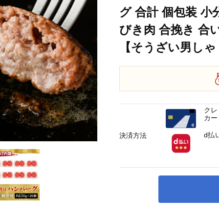
 個包装 小分け 冷凍 国産 国産牛 国産豚 合いびき肉 合挽き 合い挽き肉 惣菜 
グ 合計 個包装 小
びき肉 合挽き 合
【そうざい男しゃく
クレ
カー
d払
決済方法