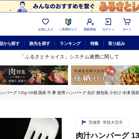
お気に入り
ご利用ガイド
新規登録
ログイン
カート
額から探す
旅先を探す
ランキング
特集
取り組み
「ふるさとチョイス」システム連携に関して
ンバーグ 130g×16個 国産 牛 豚 使用 ハンバーグ 合計 個包装 小分け 冷
 個包装 小分け 冷凍 国産 国産牛 国産豚 合いびき肉 合挽き 合い挽き肉 惣菜 
 個包装 小分け 冷凍 国産 国産牛 国産豚 合いびき肉 合挽き 合い挽き肉 惣菜 
茨城県
常陸大宮市
肉汁ハンバーグ 13