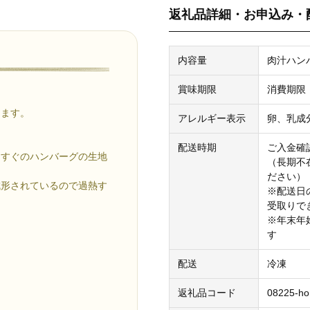
返礼品詳細・お申込み・
内容量
肉汁ハンバ
賞味期限
消費期限
。
します。
アレルギー表示
卵、乳成
配送時期
ご入金確
てすぐのハンバーグの生地
（長期不
ださい）
成形されているので過熱す
※配送日
受取りで
※年末年
す
配送
冷凍
返礼品コード
08225-ho