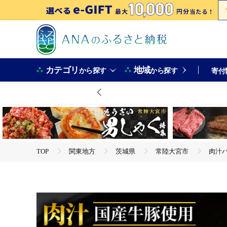
カテゴリ
地域
から探す
から探す
寄付
TOP
関東地方
茨城県
常陸大宮市
肉汁ハ
TOP
肉
肉汁ハンバーグ 130g×16個 国産 牛 豚 使用 ハンバーグ 合計
【ho1387】
TOP
肉
加工肉
肉汁ハンバーグ 130g×16個 国産 牛 豚 使用 ハンバーグ 合計
【ho1387】
TOP
肉
加工肉
ハンバーグ