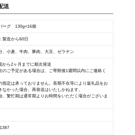
配送
お気に入り登録
ーグ 130g×16個
：製造から60日
分、小麦、牛肉、豚肉、大豆、ゼラチン
認から2ヶ月までに順次発送
在のご予定がある場合は、ご寄附後1週間以内にご連絡く
の指定は承っておりません。長期不在等により返礼品をお
きなかった場合、再発送はいたしかねます。
始、繁忙期は通常期よりお時間をいただく場合がございま
1387