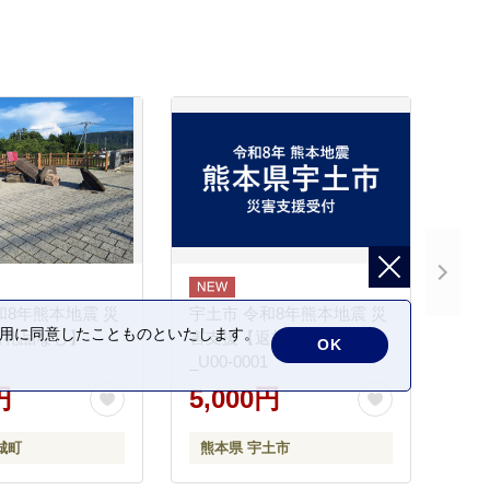
和8年熊本地震 災
宇土市 令和8年熊本地震 災
の利用に同意したことものといたします。
返礼品なし】
害支援【返礼品なし】
OK
_U00-0001
円
5,000円
城町
熊本県 宇土市