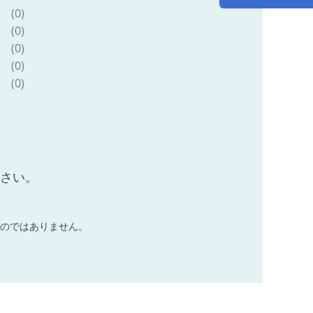
ゃく（株式会社池
(0)
延）】【ho1387】
(0)
(0)
(0)
(0)
ださい。
のではありません。