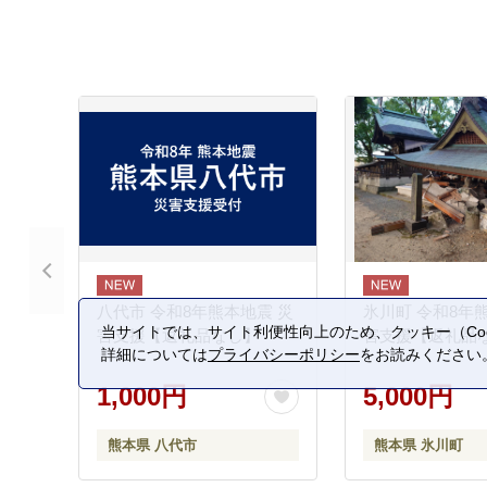
八代市 令和8年熊本地震 災
氷川町 令和8年
当サイトでは、サイト利便性向上のため、クッキー（Coo
害支援【返礼品なし】
害支援【返礼品
詳細については
プライバシーポリシー
をお読みください
1,000円
5,000円
熊本県 八代市
熊本県 氷川町