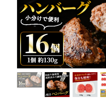
肉汁ハンバーグ 130g×16個 国産 牛 豚 使用 ハンバーグ 合計
【ho1387】