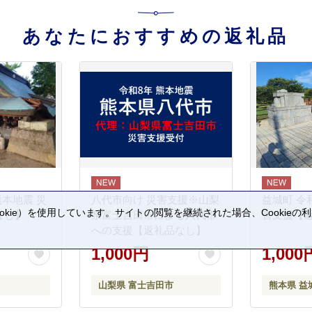
あなたにおすすめの返礼品
熊本地震 災
八代市向け 災害支援※山梨
益城町 令
kie）を使用しています。サイトの閲覧を継続された場合、Cookie
なし】
県富士吉田市による八代市
害支援【
。
への支援【返礼品なし】
1,000円
1,000
山梨県 富士吉田市
熊本県 益