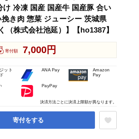
ジューシー 茨城県 【そうざい男しゃく（株式会社池延）】
分け 冷凍 国産 国産牛 国産豚 合い
い挽き肉 惣菜 ジューシー 茨城県
（株式会社池延）】【ho1387】
7,000円
寄付額
ジット
ANA Pay
Amazon
ド
Pay
い
PayPay
決済方法ごとに決済上限額が異なります。
寄付をする