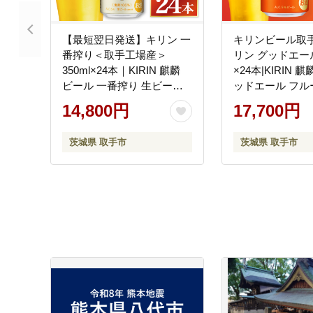
【最短翌日発送】キリン 一
キリンビール取手
番搾り＜取手工場産＞
リン グッドエール
350ml×24本｜KIRIN 麒麟
×24本|KIRIN 
ビール 一番搾り 生ビール
ッドエール フル
最短翌日 スピード発送 茨
城県 取手市（ZA
14,800円
17,700円
城県 取手市（ZC001-1）
茨城県 取手市
茨城県 取手市