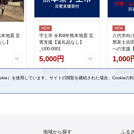
熊本地震 災
宇土市 令和8年熊本地震 災
八代市向け
なし】
害支援【返礼品なし】
県富士吉
_U00-0001
への支援
5,000円
1,000
熊本県 宇土市
山梨県 富
kie）を使用しています。サイトの閲覧を継続された場合、Cookie
。
地域から探す
ふる