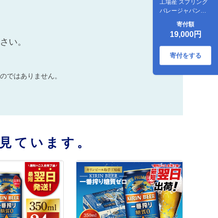
工場産 スプリング
バレージャパンエ
ール〈香〉350ml缶
寄付額
×24本|KIRIN 麒麟
19,000円
ビール クラフトビ
ださい。
ール SPRING
VALLEY
寄付をする
BREWERY 茨城県
取手市（AB001-
のではありません。
1）
見ています。