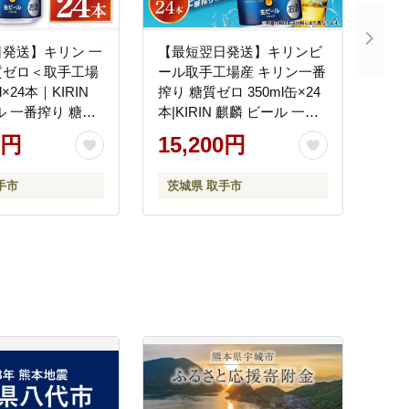
発送】キリン 一
【最短翌日発送】キリンビ
質ゼロ＜取手工場
ール取手工場産 キリン一番
l×24本｜KIRIN
搾り 糖質ゼロ 350ml缶×24
ル 一番搾り 糖質
本|KIRIN 麒麟 ビール 一番
翌日 スピード発
搾り 糖質ゼロ 最短翌日 ス
0円
15,200円
取手市（ZC003-
ピード発送 茨城県 取手市
（ZA003-2）
手市
茨城県 取手市