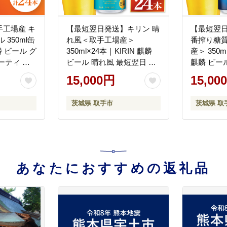
工場産 キ
【最短翌日発送】キリン 晴
【最短翌日
 350ml缶
れ風＜取手工場産＞
番搾り糖
麒麟 ビール グ
350ml×24本｜KIRIN 麒麟
産＞ 350m
ーティ 茨
ビール 晴れ風 最短翌日 ス
麒麟 ビー
023）
ピード発送 茨城県 取手市
ゼロ 最短
15,000円
15,00
（ZC005）
送 茨城県 
1）
茨城県 取手市
茨城県 取
あなたにおすすめの返礼品