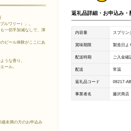
返礼品詳細・お申込み・
所
レー・ブルワリー）」。
間も一切手加減なしで、渾
内容量
スプリング
動のビール体験がここにあ
賞味期限
製造日よ
配送時期
ご入金確
のような香り。
ルエール。
配送
常温
返礼品コード
08217-AB
事業者名
藤沢商店
0歳未満の方のお申込み