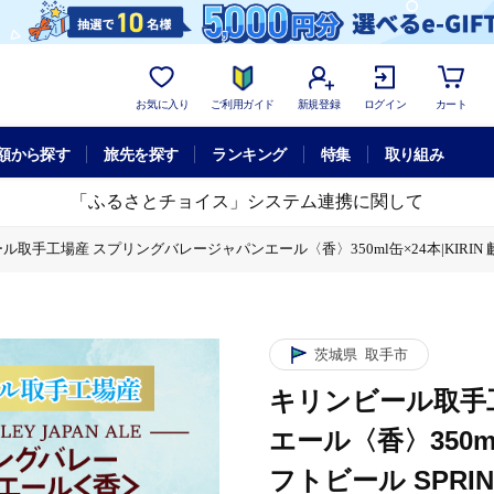
お気に入り
ご利用ガイド
新規登録
ログイン
カート
額から探す
旅先を探す
ランキング
特集
取り組み
「ふるさとチョイス」システム連携に関して
取手工場産 スプリングバレージャパンエール〈香〉350ml缶×24本|KIRIN 麒麟 ビ
ル〈香〉350ml缶×24本|KIRIN 麒麟 ビール クラフトビール SPRING VA
レージャパンエール〈香〉350ml缶×24本|KIRIN 麒麟 ビール クラフトビール S
茨城県
取手市
キリンビール取手
エール〈香〉350ml
フトビール SPRING