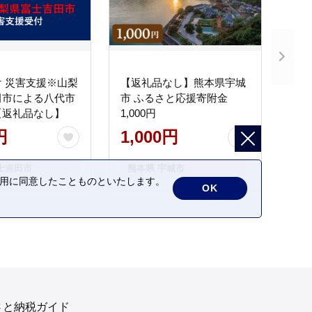
 災害支援※山梨
【返礼品なし】熊本県宇城
田市による八代市
市 ふるさと応援寄附金
【返礼品なし】
1,000円
円
1,000円
士吉田市
熊本県 宇城市
の利用に同意したことものといたします。
OK
さと納税ガイド