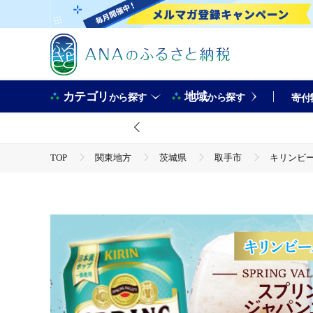
カテゴリ
地域
から探す
から探す
寄付
TOP
関東地方
茨城県
取手市
キリンビール
TOP
酒
キリンビール取手工場産 スプリングバレージャパンエー
TOP
酒
ビール
キリンビール取手工場産 スプリングバ