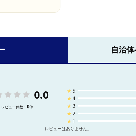
ー
自治体
★
5
0.0
★
4
★
3
0
レビュー件数：
件
★
2
★
1
レビューはありません。