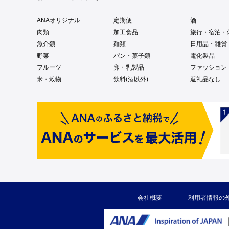
ANAオリジナル
定期便
酒
肉類
加工食品
旅行・宿泊・
魚介類
麺類
日用品・雑貨
野菜
パン・菓子類
電化製品
フルーツ
卵・乳製品
ファッション
米・穀物
飲料(酒以外)
返礼品なし
会社概要
利用者情報の