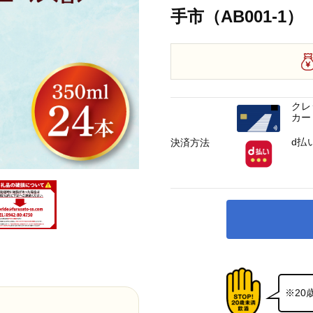
手市（AB001-1）
クレ
カー
d払
決済方法
※2