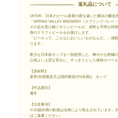
返礼品について
1870年、日本のビール産業の礎を築いた横浜の醸造
「SPRING VALLEY BREWERY（スプリングバ
その志を受け継ぐキリンビールが、原料も手間も時
身のクラフトビールをお届けします。
「ビールって、こんなにおいしいものなんだ。」感
ります。
希少な日本産ホップを一部使用した、爽やかな柑橘
心地よい上質な苦みに、すっきりとした後味のペー
【原材料】
麦芽(外国製造又は国内製造(5%未満))、ホップ
【申込期日】
通年
【注意事項】
※20歳未満の飲酒は法律により禁止されています。2
はご遠慮ください。