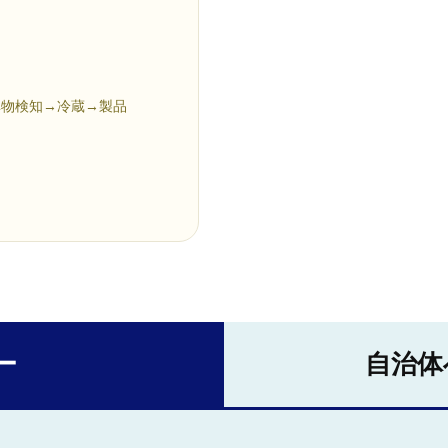
異物検知→冷蔵→製品
ー
自治体