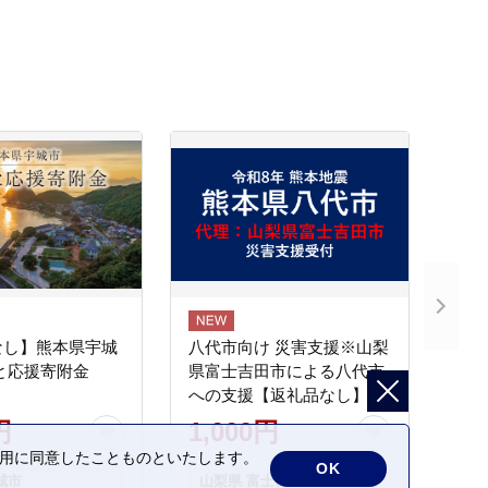
なし】熊本県宇城
八代市向け 災害支援※山梨
と応援寄附金
県富士吉田市による八代市
への支援【返礼品なし】
円
1,000円
の利用に同意したことものといたします。
OK
城市
山梨県 富士吉田市