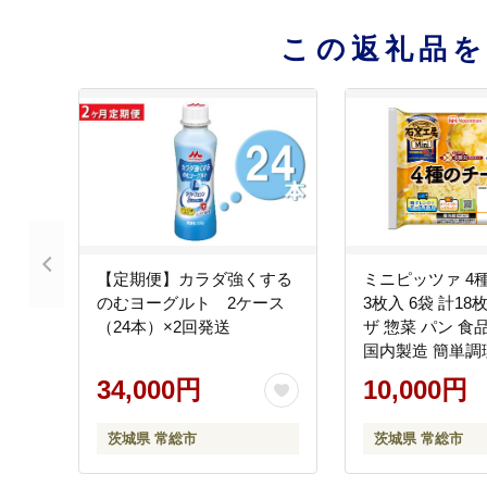
この返礼品
【定期便】カラダ強くする
ミニピッツァ 4
のむヨーグルト 2ケース
3枚入 6袋 計18
（24本）×2回発送
ザ 惣菜 パン 食品
国内製造 簡単調
ン レンジ調理 日
34,000円
10,000円
ッポンハム ギフ
寄せグルメ チェ
茨城県 常総市
茨城県 常総市
ンベール※2026
頃より順次発送