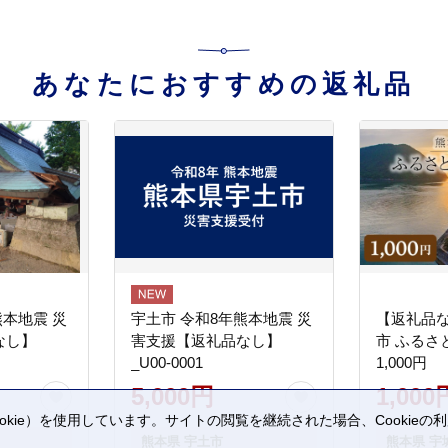
あなたにおすすめの返礼品
熊本地震 災
宇土市 令和8年熊本地震 災
【返礼品
なし】
害支援【返礼品なし】
市 ふるさ
_U00-0001
1,000円
5,000円
1,000
kie）を使用しています。サイトの閲覧を継続された場合、Cookie
。
熊本県 宇土市
熊本県 宇