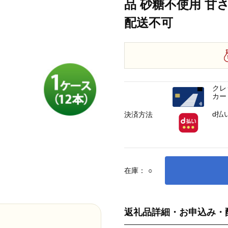
品 砂糖不使用 甘
配送不可
クレ
カー
d払
決済方法
在庫：
○
返礼品詳細・お申込み・