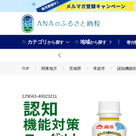
カテゴリ
地域
から探す
から探す
寄付
TOP
関東地方
茨城県
常総市
認知機能対
TOP
卵・乳製品
ヨーグルト
認知機能対策ヨーグルト ドリンクタイプ 1ケース（12本） プレ
129043-40023211