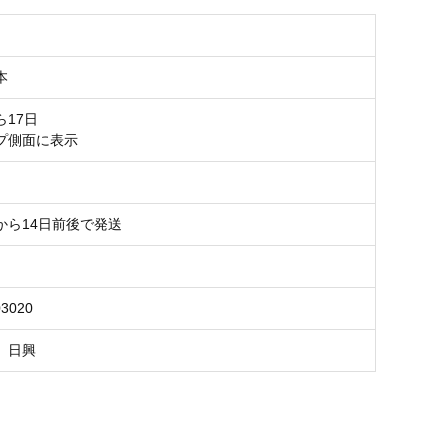
本
ら17日
プ側面に表示
から14日前後で発送
03020
 日興