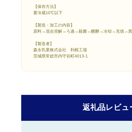
【保存方法】
要冷蔵10℃以下
【製造・加工の内容】
原料→混合溶解→ろ過→殺菌→醗酵→冷却→充填→
【製造者】
森永乳業株式会社 利根工場
茨城県常総市内守谷町4013-1
返礼品レビュ