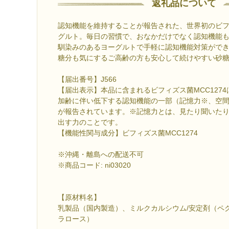
返礼品について
認知機能を維持することが報告された、世界初のビ
グルト。毎日の習慣で、おなかだけでなく認知機能
馴染みのあるヨーグルトで手軽に認知機能対策がで
糖分も気にするご高齢の方も安心して続けやすい砂
【届出番号】J566
【届出表示】本品に含まれるビフィズス菌MCC127
加齢に伴い低下する認知機能の一部（記憶力※、空
が報告されています。※記憶力とは、見たり聞いた
出す力のことです。
【機能性関与成分】ビフィズス菌MCC1274
※沖縄・離島への配送不可
※商品コード: ni03020
【原材料名】
乳製品（国内製造）、ミルクカルシウム/安定剤（ペ
ラロース）