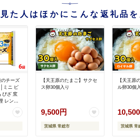
を見た人はほかにこんな返礼品を
種のチーズ
【天王原のたまご】サクセ
【天王原
枚│ミニ ピ
ス卵30個入り
ル卵30個
 ぴざ 窯
理 レンチ
本ハム ニ
9,500円
10,50
ト お取り
ダー カマ
茨城県 常総市
茨城県 常
年4月上旬
予定