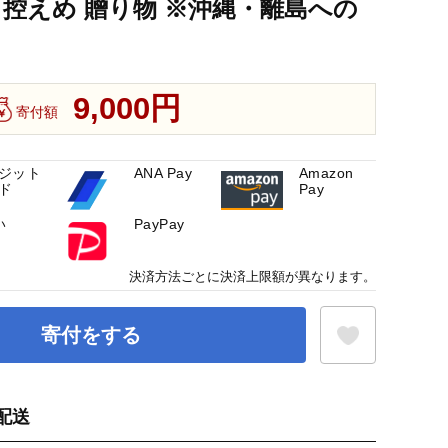
さ控えめ 贈り物 ※沖縄・離島への
9,000円
寄付額
ジット
ANA Pay
Amazon
ド
Pay
い
PayPay
決済方法ごとに決済上限額が異なります。
寄付をする
配送
お気に入り登録