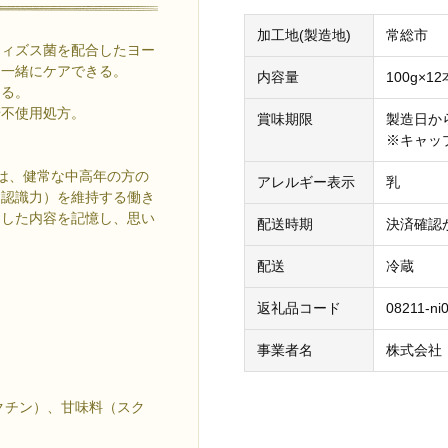
加工地(製造地)
常総市
フィズス菌を配合したヨー
も一緒にケアできる。
内容量
100g×12
きる。
糖不使用処方。
賞味期限
製造日か
※キャッ
4は、健常な中高年の方の
アレルギー表示
乳
間認識力）を維持する働き
りした内容を記憶し、思い
配送時期
決済確認
配送
冷蔵
返礼品コード
08211-ni
事業者名
株式会社
クチン）、甘味料（スク