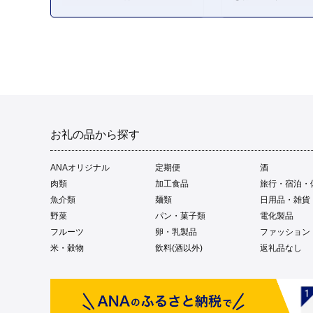
お礼の品から探す
ANAオリジナル
定期便
酒
肉類
加工食品
旅行・宿泊・
魚介類
麺類
日用品・雑貨
野菜
パン・菓子類
電化製品
フルーツ
卵・乳製品
ファッション
米・穀物
飲料(酒以外)
返礼品なし