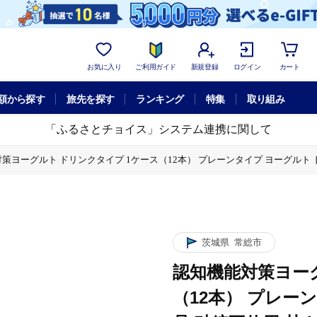
お気に入り
ご利用ガイド
新規登録
ログイン
カート
額から探す
旅先を探す
ランキング
特集
取り組み
「ふるさとチョイス」システム連携に関して
策ヨーグルト ドリンクタイプ 1ケース（12本） プレーンタイプ ヨーグルト 
ーンタイプ ヨーグルト ドリンク 乳製品 砂糖不使用 甘さ控えめ 贈り物 ※沖
茨城県
常総市
認知機能対策ヨーグ
（12本） プレー