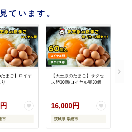
見ています。
のたまご】ロイヤ
【天王原のたまご】サクセ
入り
ス卵30個/ロイヤル卵30個
0円
16,000円
総市
茨城県 常総市