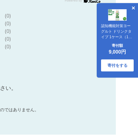
(0)
(0)
認知機能対策ヨー
(0)
グルト ドリンクタ
イプ 1ケース（12
(0)
本） プレーンタイ
(0)
寄付額
プ ヨーグルト ドリ
9,000円
ンク 乳製品 砂糖不
使用 甘さ控えめ 贈
り物 ※沖縄・離島
寄付をする
への配送不可
ださい。
のではありません。