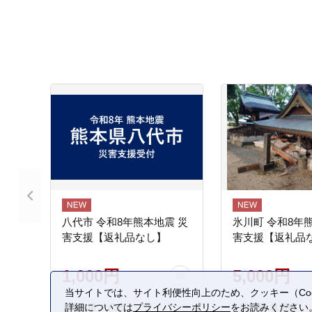
八代市 令和8年熊本地震 災
氷川町 令和8年
害支援【返礼品なし】
害支援【返礼品
1,000円
5,000円
当サイトでは、サイト利便性向上のため、クッキー（Coo
詳細については
プライバシーポリシー
をお読みください
熊本県 八代市
熊本県 氷川町