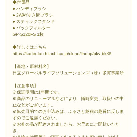
◆付属品
● ハンディブラシ
● 2WAYすき間ブラシ
● スティックスタンド
● パックフィルター
GP-S120FS 1枚
◆詳しくはこちら
https://kadenfan.hitachi.co.jp/clean/lineup/pkv-bk3l/
【産地・原材料名】
日立グローバルライフソリューションズ（株）多賀事業所
【注意事項】
※保証期間は1年間です。
※商品のリニューアルなどにより、随時変更、取扱いの中
止などがございます。
※転売目的でのお申込みは、ふるさと納税の趣旨に反しま
すのでご遠慮ください。
※お礼の品が配達されましたら、お早めにご開封いただ
き、