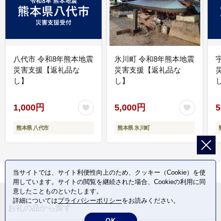
八代市 令和8年熊本地震
氷川町 令和8年熊本地震
災害支援【返礼品な
災害支援【返礼品な
し】
し】
し
1,000円
5,000円
5
熊本県 八代市
熊本県 氷川町
当サイトでは、サイト利便性向上のため、クッキー（Cookie）を使
用しています。サイトの閲覧を継続された場合、Cookieの利用に同
意したことものといたします。
詳細については
プライバシーポリシー
をお読みください。
お礼の品から探す
OK