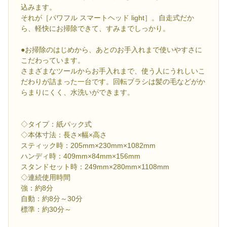
込みます。
それが［パワフル スマートヘッド light］。自走式だか
ら、軽快にお掃除できて、すみまでしっかり。
●お掃除のはじめから、あとのお手入れまで使いやすさに
こだわっています。
さまざまなツールからお手入れまで、使う人にうれしいこ
だわりが詰まった一台です。回転ブラシは髪の毛などがか
らまりにくく、水洗いができます。
◇タイプ：紙パック式
◇本体寸法：長さ×幅×高さ
スティック時：205mm×230mm×1082mm
ハンディ時：409mm×84mm×156mm
スタンドセット時：249mm×280mm×1108mm
◇連続使用時間
強：約8分
自動：約8分～30分
標準：約30分～