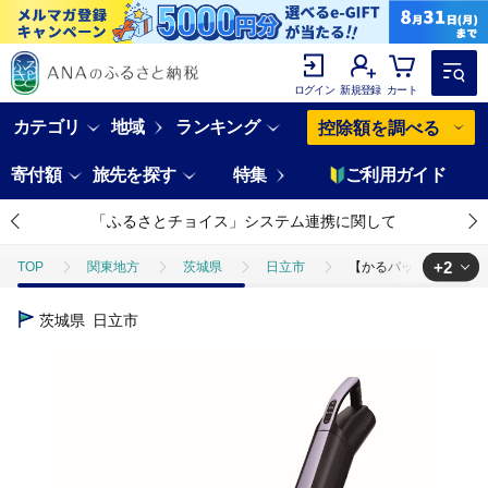
ログイン
新規登録
カート
カテゴリ
地域
ランキング
控除額を調べる
寄付額
旅先を探す
特集
ご利用ガイド
「ふるさとチョイス」システム連携に関して
+2
TOP
関東地方
茨城県
日立市
【かるパックスティック】コ
TOP
電化製品
【かるパックスティック】コードレス掃除機PKV-BK3L(V
茨城県
日立市
TOP
電化製品
その他家電
【かるパックスティック】コードレス掃除