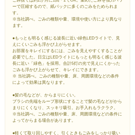
ごみ捨ては約2か月に1回＊2でOK。集めたごみを強力パワ
ーで圧縮するので、紙パックに多くのごみをためられま
す。
※当社調べ。ごみの種類や量、環境や使い方により異なり
ます。
●もっとも明るく感じる波長に近い緑色LEDライトで、見
えにくいごみも浮かび上がらせます。
お部屋をキレイにするには、ごみを見えやすくすることが
必要でした。日立はLEDライトにもっとも明るく感じる波
長に近い「緑色」を採用。合計5灯の光で見えにくかった
ごみも浮かび上がらせて、キレイにできます。
※ 当社調べ。ごみの種類や量、床、周囲環境などの条件
によって効果は異なります。
●髪の毛などが、からまりにくい。
ブラシの先端をループ形状にすることで髪の毛などがから
まりにくくなり、スッキリ吸引。お手入れもラクラク。
※当社調べ。ごみの種類や量、床、周囲環境などの条件に
よってからまる場合があります。
●軽くて取り回しやすく、引くときもごみをしっかり吸い