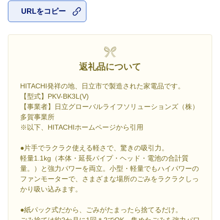
URLをコピー
お気に入
返礼品について
HITACHI発祥の地、日立市で製造された家電品です。
【型式】PKV-BK3L(V)
【事業者】日立グローバルライフソリューションズ（株）
多賀事業所
※以下、HITACHIホームページから引用
●片手でラクラク使える軽さで、驚きの吸引力。
軽量1.1kg（本体・延長パイプ・ヘッド・電池の合計質
量。）と強力パワーを両立。小型・軽量でもハイパワーの
ファンモーターで、さまざまな場所のごみをラクラクしっ
かり吸い込みます。
●紙パック式だから、ごみがたまったら捨てるだけ。