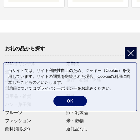
お礼の品から探す
ANAオリジナル
定期便
当サイトでは、サイト利便性向上のため、クッキー（Cookie）を使
酒
肉類
用しています。サイトの閲覧を継続された場合、Cookieの利用に同
加工食品
旅行・宿泊・体験
意したことものといたします。
魚介類
麺類
詳細については
プライバシーポリシー
をお読みください。
日用品・雑貨
野菜
OK
パン・菓子類
電化製品
フルーツ
卵・乳製品
ファッション
米・穀物
飲料(酒以外)
返礼品なし