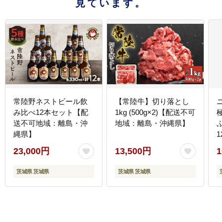
見ています。
常陸野ネストビール飲
【常陸牛】切り落とし
み比べ12本セット【配
1kg (500g×2)【配送不可
送不可地域：離島・沖
地域：離島・沖縄県】
縄県】
23,000円
13,500円
1
茨城県 茨城県
茨城県 茨城県