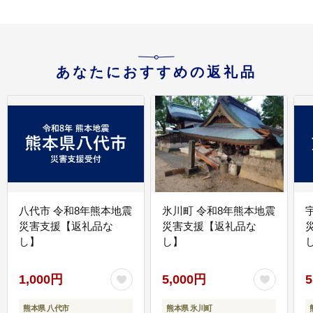
あなたにおすすめの返礼品
八代市 令和8年熊本地震
氷川町 令和8年熊本地震
災害支援【返礼品な
災害支援【返礼品な
し】
し】
し
1,000円
5,000円
5
熊本県 八代市
熊本県 氷川町