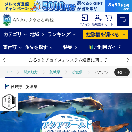
ログイン
新規登録
カート
カテゴリ
地域
ランキング
控除額を調べる
寄付額
旅先を探す
特集
ご利用ガイド
「ふるさとチョイス」システム連携に関して
+2
TOP
関東地方
茨城県
茨城県
アクアワールド茨城県大
TOP
旅行・宿泊・体験
アクアワールド茨城県大洗水族館 年間パス
茨城県
茨城県
TOP
旅行・宿泊・体験
体験チケット
その他体験チケット