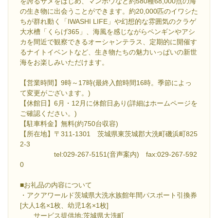
を誇るサメをはじめ、マンボウなど約580種68,000点の海
の生き物に出会うことができます。約20,000匹のイワシた
ちが群れ動く「IWASHI LIFE」や幻想的な雰囲気のクラゲ
大水槽「くらげ365」、海風を感じながらペンギンやアシ
カを間近で観察できるオーシャンテラス、定期的に開催す
るナイトイベントなど、生き物たちの魅力いっぱいの新世
海をお楽しみいただけます。
【営業時間】9時～17時(最終入館時間16時。季節によっ
て変更がございます。)
【休館日】6月・12月に休館日あり(詳細はホームページを
ご確認ください。)
【駐車料金】無料(約750台収容)
【所在地】〒311-1301 茨城県東茨城郡大洗町磯浜町825
2-3
tel:029-267-5151(音声案内) fax:029-267-592
0
■お礼品の内容について
・アクアワールド茨城県大洗水族館年間パスポート引換券
[大人1名×1枚、幼児1名×1枚]
サービス提供地:茨城県大洗町