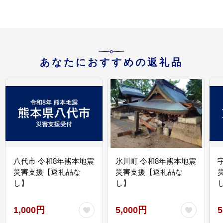
あなたにおすすめの返礼品
八代市 令和8年熊本地震
氷川町 令和8年熊本地震
災害支援【返礼品な
災害支援【返礼品な
し】
し】
し
1,000円
5,000円
5