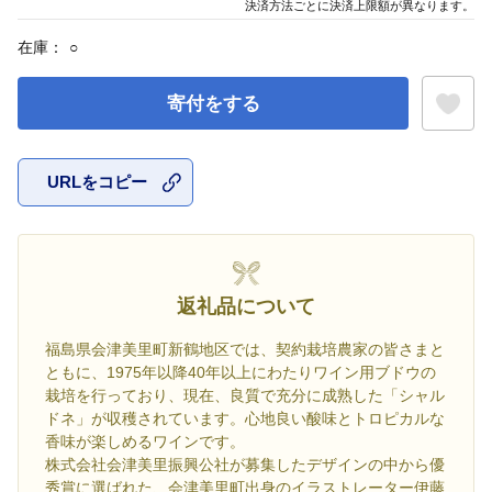
決済方法ごとに決済上限額が異なります。
在庫：
○
寄付をする
URLをコピー
お気に入
返礼品について
福島県会津美里町新鶴地区では、契約栽培農家の皆さまと
ともに、1975年以降40年以上にわたりワイン用ブドウの
栽培を行っており、現在、良質で充分に成熟した「シャル
ドネ」が収穫されています。心地良い酸味とトロピカルな
香味が楽しめるワインです。
株式会社会津美里振興公社が募集したデザインの中から優
秀賞に選ばれた、会津美里町出身のイラストレーター伊藤