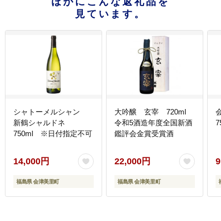
ほかにこんな返礼品を
見ています。
シャトーメルシャン
大吟醸 玄宰 720ml
新鶴シャルドネ
令和5酒造年度全国新酒
750ml ※日付指定不可
鑑評会金賞受賞酒
14,000円
22,000円
9
福島県 会津美里町
福島県 会津美里町