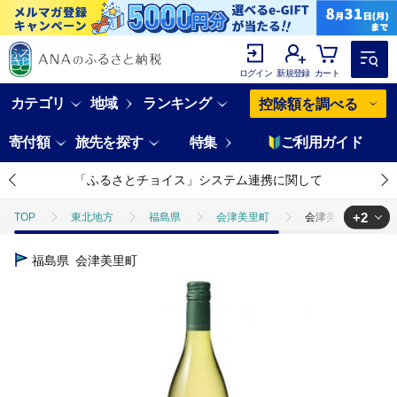
ログイン
新規登録
カート
カテゴリ
地域
ランキング
控除額を調べる
寄付額
旅先を探す
特集
ご利用ガイド
「ふるさとチョイス」システム連携に関して
+2
TOP
東北地方
福島県
会津美里町
会津美里シャルドネ
TOP
酒
会津美里シャルドネ 750ml ※日付指定不可
福島県
会津美里町
TOP
酒
ワイン
会津美里シャルドネ 750ml ※日付指定不