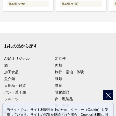
熊本県 八代市
熊本県 氷川町
お礼の品から探す
ANAオリジナル
定期便
酒
肉類
加工食品
旅行・宿泊・体験
魚介類
麺類
日用品・雑貨
野菜
パン・菓子類
電化製品
フルーツ
卵・乳製品
ファッション
米・穀物
当サイトでは、サイト利便性向上のため、クッキー（Cookie）を使
飲料(酒以外)
返礼品なし
用しています。サイトの閲覧を継続された場合、Cookieの利用に同