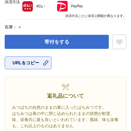
決済方法
d払い
PayPay
決済方法ごとに決済上限額が異なります。
在庫：
○
寄付をする
URLをコピー
お気に入
返礼品について
みつばちの自然のままの巣に入ったはちみつです。
はちみつは巣の中に閉じ込められたままの状態が鮮度、
味、栄養共に最も良いといわれています。風味、味も栄養
も、これ以上のものはありません