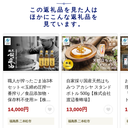
この返礼品を見た人は
ほかにこんな返礼品を
見ています。
職人が搾ったごま油3本
自家採り国産天然はち
セット≪玉締め圧搾一
みつ アカシヤ スタンド
番搾り／食品添加物・
ボトル 500g【株式会社
保存料不使用≫【株式
渡辺養蜂場】
会社たなつものカンパ
14,000円
13,000円
1
ニー】
福島県 二本松市
福島県 二本松市