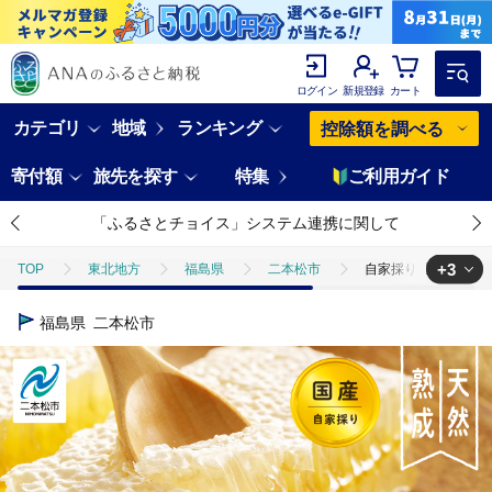
ログイン
新規登録
カート
カテゴリ
地域
ランキング
控除額を調べる
寄付額
旅先を探す
特集
ご利用ガイド
「ふるさとチョイス」システム連携に関して
+3
TOP
東北地方
福島県
二本松市
自家採り国産 天然
TOP
加工食品
自家採り国産 天然熟成アカシヤ巣蜜【株式会社渡
福島県
二本松市
TOP
加工食品
缶詰・瓶詰
自家採り国産 天然熟成アカシヤ
TOP
加工食品
缶詰・瓶詰
はちみつ
自家採り国産 