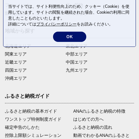
ファッション
米・穀物
当サイトでは、サイト利便性向上のため、クッキー（Cookie）を使
用しています。サイトの閲覧を継続された場合、Cookieの利用に同
飲料(酒以外)
返礼品なし
意したことものといたします。
詳細については
プライバシーポリシー
をお読みください。
地域から探す
OK
北海道エリア
東北エリア
関東エリア
中部エリア
近畿エリア
中国エリア
四国エリア
九州エリア
沖縄エリア
ふるさと納税ガイド
ふるさと納税の基本ガイド
ANAのふるさと納税の特徴
ワンストップ特例制度ガイド
はじめての方へ
確定申告のしかた
ふるさと納税の流れ
控除上限額シミュレーション
動画でわかるANAのふるさと