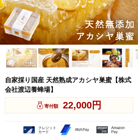
自家採り国産 天然熟成アカシヤ巣蜜【株式
会社渡辺養蜂場】
22,000円
寄付額
クレジット
Amazon
ANA Pay
カード
Pay