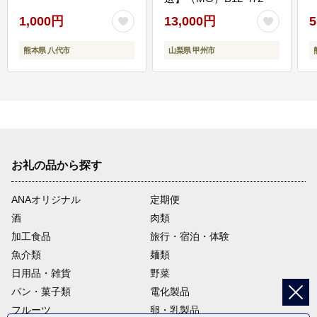
1,000円
13,000円
5
熊本県 八代市
山梨県 甲州市
お礼の品から探す
ANAオリジナル
定期便
酒
肉類
加工食品
旅行・宿泊・体験
魚介類
麺類
日用品・雑貨
野菜
パン・菓子類
電化製品
フルーツ
卵・乳製品