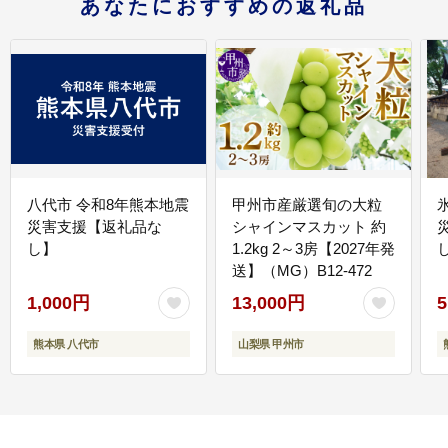
あなたにおすすめの返礼品
八代市 令和8年熊本地震
甲州市産厳選旬の大粒
災害支援【返礼品な
シャインマスカット 約
し】
1.2kg 2～3房【2027年発
送】（MG）B12-472
1,000円
13,000円
5
熊本県 八代市
山梨県 甲州市