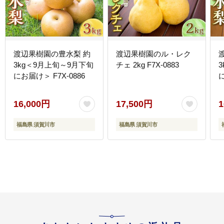
渡辺果樹園の豊水梨 約
渡辺果樹園のル・レク
3kg＜9月上旬～9月下旬
チェ 2kg F7X-0883
にお届け＞ F7X-0886
に
16,000円
17,500円
1
福島県 須賀川市
福島県 須賀川市