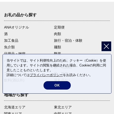
お礼の品から探す
ANAオリジナル
定期便
酒
肉類
加工食品
旅行・宿泊・体験
魚介類
麺類
日用品・雑貨
野菜
パン・菓子類
電化製品
当サイトでは、サイト利便性向上のため、クッキー（Cookie）を使
用しています。サイトの閲覧を継続された場合、Cookieの利用に同
フルーツ
卵・乳製品
意したことものといたします。
ファッション
米・穀物
詳細については
プライバシーポリシー
をお読みください。
飲料(酒以外)
返礼品なし
OK
地域から探す
北海道エリア
東北エリア
関東エリア
中部エリア