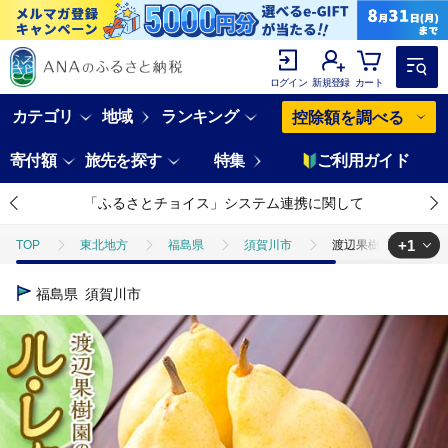
ログイン
新規登録
カート
カテゴリ
地域
ランキング
控除額を調べる
寄付額
旅先を探す
特集
ご利用ガイド
「ふるさとチョイス」システム連携に関して
+1
TOP
東北地方
福島県
須賀川市
渡辺果樹園のル・レクチェ
TOP
フルーツ
梨
渡辺果樹園のル・レクチェ 2kg F7X-0883
福島県
須賀川市