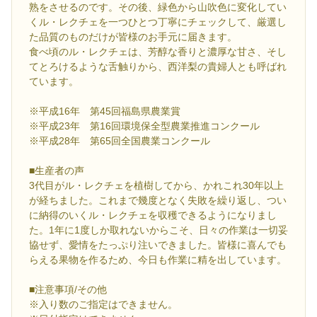
熟をさせるのです。その後、緑色から山吹色に変化してい
くル・レクチェを一つひとつ丁寧にチェックして、厳選し
た品質のものだけが皆様のお手元に届きます。
食べ頃のル・レクチェは、芳醇な香りと濃厚な甘さ、そし
てとろけるような舌触りから、西洋梨の貴婦人とも呼ばれ
ています。
※平成16年 第45回福島県農業賞
※平成23年 第16回環境保全型農業推進コンクール
※平成28年 第65回全国農業コンクール
■生産者の声
3代目がル・レクチェを植樹してから、かれこれ30年以上
が経ちました。これまで幾度となく失敗を繰り返し、つい
に納得のいくル・レクチェを収穫できるようになりまし
た。1年に1度しか取れないからこそ、日々の作業は一切妥
協せず、愛情をたっぷり注いできました。皆様に喜んでも
らえる果物を作るため、今日も作業に精を出しています。
■注意事項/その他
※入り数のご指定はできません。