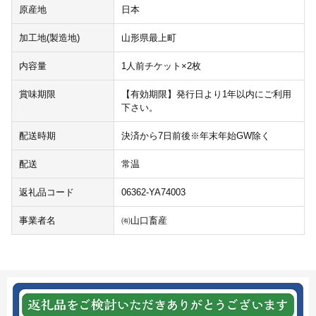
原産地
日本
加工地(製造地)
山形県最上町
内容量
1人前チケット×2枚
賞味期限
【有効期限】発行日より1年以内にご利用
下さい。
配送時期
決済から7日前後※年末年始GW除く
配送
常温
返礼品コード
06362-YA74003
事業者名
㈲山口畜産