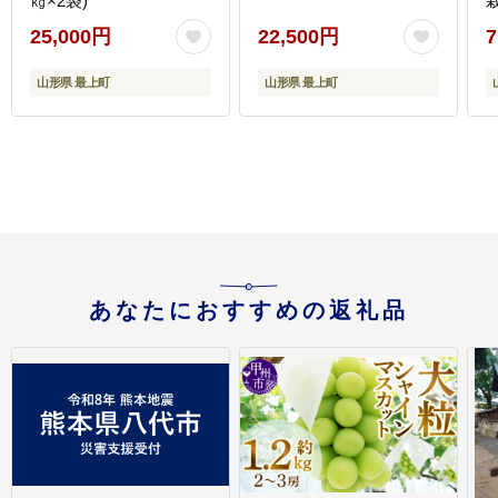
㎏×2袋)
25,000円
22,500円
7
山形県 最上町
山形県 最上町
あなたにおすすめの返礼品