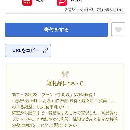
d払い
PayPay
決済方法ごとに決済上限額が異なります。
寄付をする
URLをコピー
お気に入
返礼品について
肉フェス2023「ブランド牛対決」第1位獲得！
山形県 最上町 にある 山口畜産 直営の焼肉店 「焼肉ここ
ねまる銀座」 のお食事券です！
繁殖から肥育まで一貫管理することで実現した、高品質な
ブランド牛。きめ細やかな肉質、繊細な旨みと甘みが特徴
の極上焼肉を、ぜひご堪能ください。