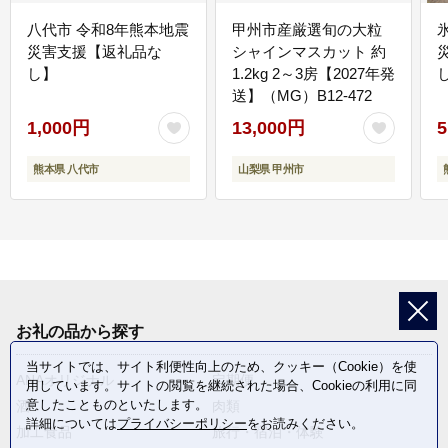
八代市 令和8年熊本地震
甲州市産厳選旬の大粒
災害支援【返礼品な
シャインマスカット 約
し】
1.2kg 2～3房【2027年発
送】（MG）B12-472
1,000円
13,000円
5
熊本県 八代市
山梨県 甲州市
お礼の品から探す
当サイトでは、サイト利便性向上のため、クッキー（Cookie）を使
ANAオリジナル
定期便
用しています。サイトの閲覧を継続された場合、Cookieの利用に同
意したことものといたします。
酒
肉類
詳細については
プライバシーポリシー
をお読みください。
加工食品
旅行・宿泊・体験