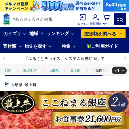
ログイン
新規登録
カート
カテゴリ
地域
ランキング
控除額を調べる
寄付額
旅先を探す
特集
ご利用ガイド
「ふるさとチョイス」システム連携に関して
+1
TOP
東北地方
山形県
最上町
「焼肉ここねまる銀座
TOP
旅行・宿泊・体験
「焼肉ここねまる銀座」ペアお食事券
山形県
最上町