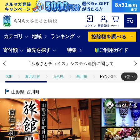
ログイン
新規登録
カート
カテゴリ
地域
ランキング
控除額を調べる
寄付額
旅先を探す
特集
ご利用ガイド
「ふるさとチョイス」システム連携に関して
+2
TOP
東北地方
山形県
西川町
FYN6-370 【旅館仙
TOP
旅行・宿泊・体験
FYN6-370 【旅館仙台屋】月山志津温泉 宿
山形県
西川町
TOP
旅行・宿泊・体験
宿泊券
FYN6-370 【旅館仙台屋】