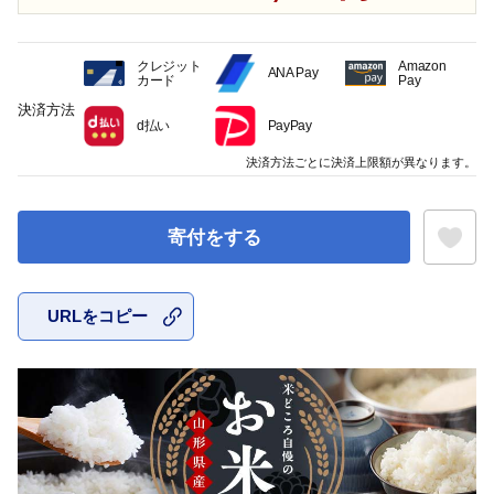
クレジット
Amazon
ANA Pay
カード
Pay
決済方法
d払い
PayPay
決済方法ごとに決済上限額が異なります。
寄付をする
URLをコピー
お気に入