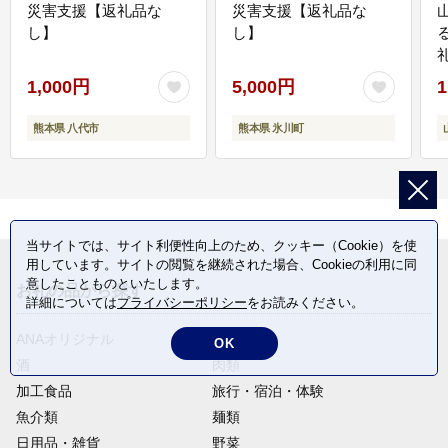
災害支援【返礼品な
災害支援【返礼品な
し】
し】
1,000円
5,000円
1
熊本県 八代市
熊本県 氷川町
当サイトでは、サイト利便性向上のため、クッキー（Cookie）を使
用しています。サイトの閲覧を継続された場合、Cookieの利用に同
意したことものといたします。
お礼の品から探す
詳細については
プライバシーポリシー
をお読みください。
ANAオリジナル
定期便
OK
酒
肉類
加工食品
旅行・宿泊・体験
魚介類
麺類
日用品・雑貨
野菜