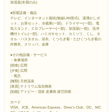
加湿器(冬期のみ)
●部屋設備・備品
テレビ、インターネット接続(無線LAN形式)、湯沸かしポ
ット、お茶セット、冷蔵庫(一部)、ドライヤー(一部)、電
気スタンド、ＣＤプレーヤー(一部)、加湿器(一部)、洗浄
機付トイレ(一部)、ハミガキセット、カミソリ、くし、タ
オル・バスタオル、浴衣、くつろぎ着・たびくつろぎ着の
作務衣、スリッパ、金庫
●その他設備・サービス
・食事場所
[朝食] 広間
[夕食] 広間
・風呂
[種類] 天然温泉
[泉質] ナトリウム塩化物泉
[効能] アトピー・湿疹 皮膚病 疲労回復
カード
VISA、JCB、American Express、Diner's Club、DC、NIC