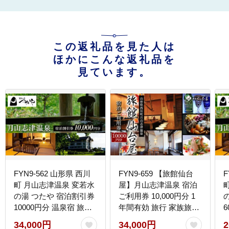
この返礼品を見た人は
ほかにこんな返礼品を
見ています。
FYN9-562 山形県 西川
FYN9-659 【旅館仙台
F
町 月山志津温泉 変若水
屋】月山志津温泉 宿泊
の湯 つたや 宿泊割引券
ご利用券 10,000円分 1
10000円分 温泉宿 旅行
年間有効 旅行 家族旅行
出羽三山 宿泊チケット
旅行券 宿泊 宿泊券 温泉
34,000円
34,000円
2