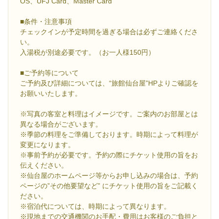
OS、UFJ Card、Master Card
■条件・注意事項
チェックインが予定時間を過ぎる場合は必ずご連絡くださ
い。
入湯税が別途必要です。（お一人様150円）
■ご予約等について
ご予約及び詳細については、“旅館仙台屋”HPよりご確認を
お願いいたします。
※写真の客室と料理はイメージです。ご案内のお部屋とは
異なる場合がございます。
※季節の料理をご準備しております。時期によって料理が
変更になります。
※事前予約が必要です。予約の際にチケット使用の旨をお
伝えください。
※仙台屋のホームページ等からお申し込みの場合は、予約
ページの”その他要望など” にチケット使用の旨をご記載く
ださい。
※宿泊代については、時期によって異なります。
※現地までの交通機関のお手配・費用はお客様のご負担と