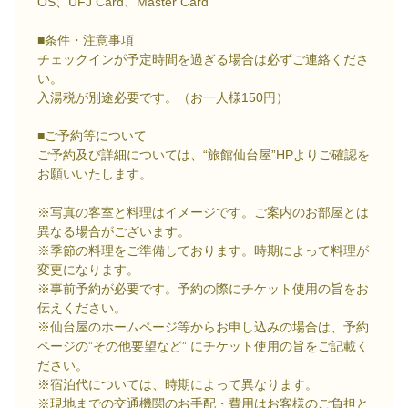
OS、UFJ Card、Master Card
■条件・注意事項
チェックインが予定時間を過ぎる場合は必ずご連絡くださ
い。
入湯税が別途必要です。（お一人様150円）
■ご予約等について
ご予約及び詳細については、“旅館仙台屋”HPよりご確認を
お願いいたします。
※写真の客室と料理はイメージです。ご案内のお部屋とは
異なる場合がございます。
※季節の料理をご準備しております。時期によって料理が
変更になります。
※事前予約が必要です。予約の際にチケット使用の旨をお
伝えください。
※仙台屋のホームページ等からお申し込みの場合は、予約
ページの”その他要望など” にチケット使用の旨をご記載く
ださい。
※宿泊代については、時期によって異なります。
※現地までの交通機関のお手配・費用はお客様のご負担と