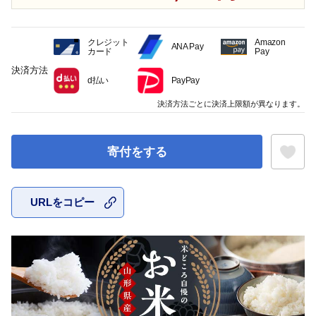
クレジット
Amazon
ANA Pay
カード
Pay
決済方法
d払い
PayPay
決済方法ごとに決済上限額が異なります。
寄付をする
URLをコピー
お気に入