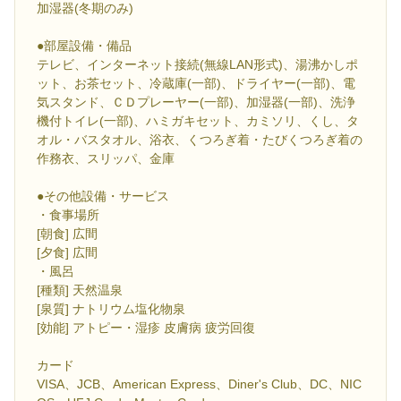
加湿器(冬期のみ)
●部屋設備・備品
テレビ、インターネット接続(無線LAN形式)、湯沸かしポ
ット、お茶セット、冷蔵庫(一部)、ドライヤー(一部)、電
気スタンド、ＣＤプレーヤー(一部)、加湿器(一部)、洗浄
機付トイレ(一部)、ハミガキセット、カミソリ、くし、タ
オル・バスタオル、浴衣、くつろぎ着・たびくつろぎ着の
作務衣、スリッパ、金庫
●その他設備・サービス
・食事場所
[朝食] 広間
[夕食] 広間
・風呂
[種類] 天然温泉
[泉質] ナトリウム塩化物泉
[効能] アトピー・湿疹 皮膚病 疲労回復
カード
VISA、JCB、American Express、Diner's Club、DC、NIC