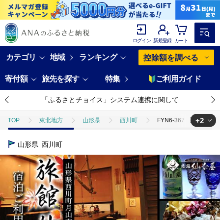
ログイン
新規登録
カート
カテゴリ
地域
ランキング
控除額を調べる
寄付額
旅先を探す
特集
ご利用ガイド
「ふるさとチョイス」システム連携に関して
+2
TOP
東北地方
山形県
西川町
FYN6-367 【旅館仙
TOP
旅行・宿泊・体験
FYN6-367 【旅館仙台屋】月山志津温泉 宿
山形県
西川町
TOP
旅行・宿泊・体験
宿泊券
FYN6-367 【旅館仙台屋】