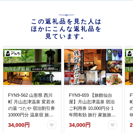
この返礼品を見た人は
ほかにこんな返礼品を
見ています。
FYN9-562 山形県 西川
FYN9-659 【旅館仙台
F
町 月山志津温泉 変若水
屋】月山志津温泉 宿泊
の湯 つたや 宿泊割引券
ご利用券 10,000円分 1
10000円分 温泉宿 旅行
年間有効 旅行 家族旅行
出羽三山 宿泊チケット
旅行券 宿泊 宿泊券 温泉
34,000円
34,000円
2
旅館 ホテル チケット ク