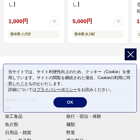
し】
し】
1,000円
5,000円
1
熊本県 八代市
熊本県 氷川町
当サイトでは、サイト利便性向上のため、クッキー（Cookie）を使
用しています。サイトの閲覧を継続された場合、Cookieの利用に同
意したことものといたします。
お礼の品から探す
詳細については
プライバシーポリシー
をお読みください。
ANAオリジナル
定期便
OK
酒
肉類
加工食品
旅行・宿泊・体験
魚介類
麺類
日用品・雑貨
野菜