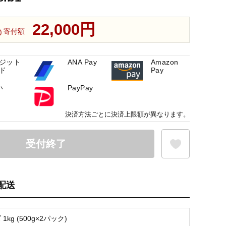
22,000円
寄付額
ジット
ANA Pay
Amazon
ド
Pay
い
PayPay
決済方法ごとに決済上限額が異なります。
受付終了
配送
お気に入り登録
1kg (500g×2パック)