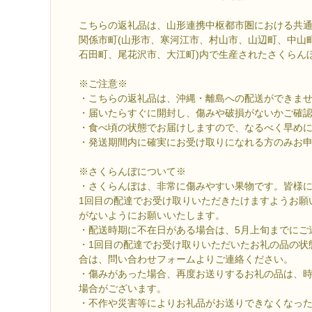
こちらの返礼品は、山形連携中枢都市圏における共
関係市町(山形市、寒河江市、村山市、山辺町、中山
石田町、尾花沢市、大江町)内で生産されたさくらん
※ご注意※
・こちらの返礼品は、沖縄・離島への配送ができま
・届いたらすぐに開封し、傷みや破損がないかご確
・食べ頃の状態でお届けしますので、なるべく早め
・発送期間内に確実にお受け取りになれる方のみお
※さくらんぼについて※
・さくらんぼは、非常に傷みやすい果物です。皆様
1回目の配達でお受け取りいただきたけますようお願
がないようにお願いいたします。
・配送時期に不在日がある場合は、5月上旬までにご
・1回目の配達でお受け取りいただいたお礼の品の状
合は、問い合わせフォームよりご連絡ください。
・傷みがあった場合、再度お送りするお礼の品は、
場合がございます。
・不作や災害等によりお礼品がお送りできなくなっ