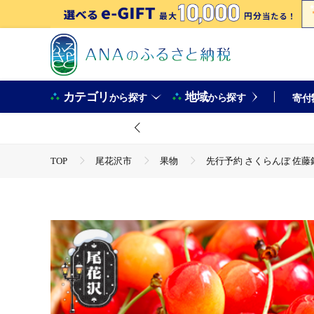
カテゴリ
地域
から探す
から探す
寄付
TOP
尾花沢市
果物
先行予約 さくらんぼ 佐藤錦 秀
TOP
フルーツ
先行予約 さくらんぼ 佐藤錦 秀Lサイズ 1k
TOP
フルーツ
さくらんぼ
先行予約 さくらんぼ 佐