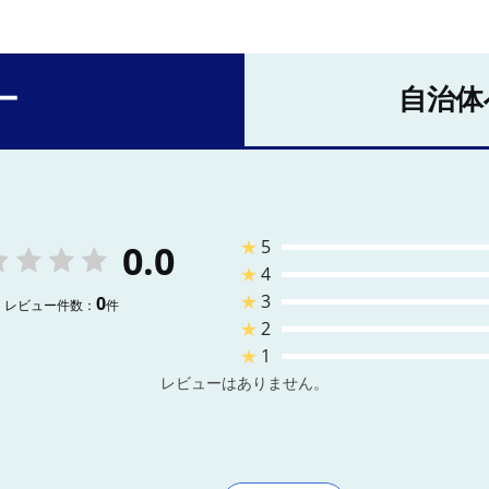
ー
自治体
★
5
0.0
★
4
★
3
0
レビュー件数：
件
★
2
★
1
レビューはありません。