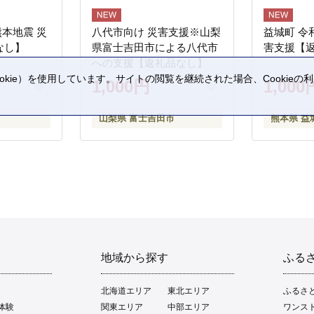
熊本地震 災
八代市向け 災害支援※山梨
益城町 令
なし】
県富士吉田市による八代市
害支援【
への支援【返礼品なし】
kie）を使用しています。サイトの閲覧を継続された場合、Cookie
1,000円
1,000
。
山梨県 富士吉田市
熊本県 益
地域から探す
ふる
北海道エリア
東北エリア
ふるさ
体験
関東エリア
中部エリア
ワンス