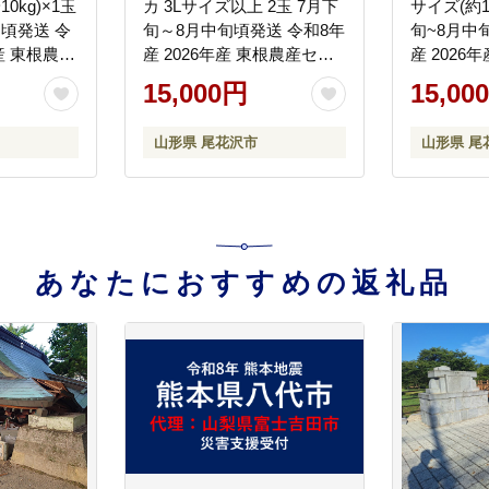
10kg)×1玉
カ 3Lサイズ以上 2玉 7月下
サイズ(約1
旬頃発送 令
旬～8月中旬頃発送 令和8年
旬~8月中
年産 東根農産
産 2026年産 東根農産セン
産 2026
西瓜 ※沖
ター すいか 西瓜 ※沖縄・
ター すい
15,000円
15,00
可 ns-
離島への配送不可 ns-
離島への配
su3wx2
su6xx1
山形県 尾花沢市
山形県 尾
あなたにおすすめの返礼品