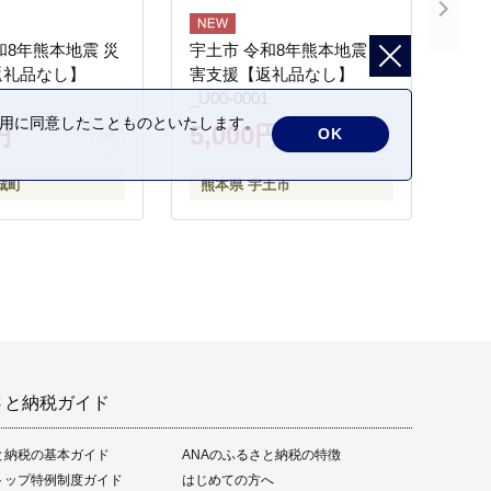
和8年熊本地震 災
宇土市 令和8年熊本地震 災
返礼品なし】
害支援【返礼品なし】
_U00-0001
の利用に同意したことものといたします。
円
5,000円
OK
城町
熊本県 宇土市
さと納税ガイド
と納税の基本ガイド
ANAのふるさと納税の特徴
トップ特例制度ガイド
はじめての方へ