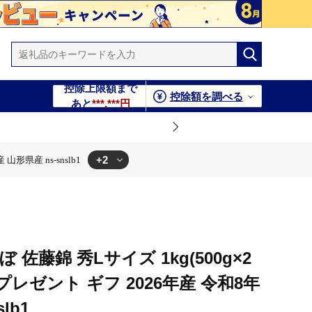
控除上限額まで
控除額を調べる
あと
***,***円
+2
形県産 ns-snslb1
snslb1
年産 山形県産 ns-snslb1
佐藤錦 秀Lサイズ 1kg(500g×2
プレゼント ギフ 2026年産 令和8年
lb1