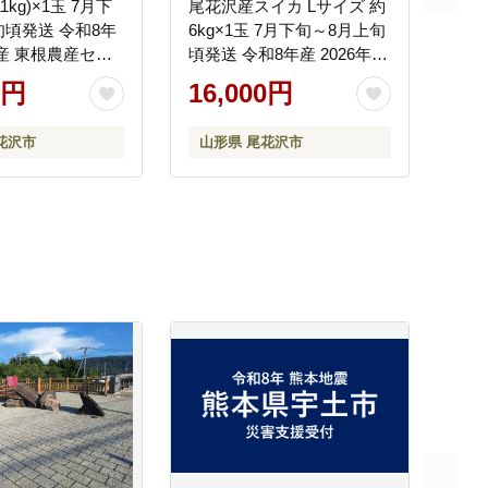
1kg)×1玉 7月下
尾花沢産スイカ Lサイズ 約
旬頃発送 令和8年
6kg×1玉 7月下旬～8月上旬
年産 東根農産セン
頃発送 令和8年産 2026年産
か 西瓜 ※沖縄・
観光物産 kb-sukr11
0円
16,000円
送不可 ns-
花沢市
山形県 尾花沢市