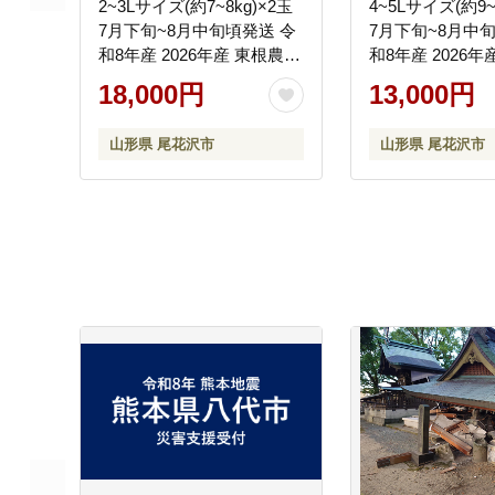
2~3Lサイズ(約7~8kg)×2玉
4~5Lサイズ(約9~
7月下旬~8月中旬頃発送 令
7月下旬~8月中
和8年産 2026年産 東根農産
和8年産 2026
センター すいか 西瓜 ※沖
センター すいか 
18,000円
13,000円
縄・離島への配送不可 ns-
縄・離島への配送不
su23x2
su45x1
山形県 尾花沢市
山形県 尾花沢市