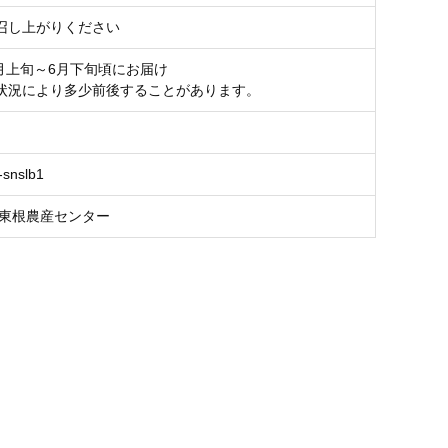
召し上がりください
6月上旬～6月下旬頃にお届け
状況により多少前後することがあります。
-snslb1
 東根農産センター