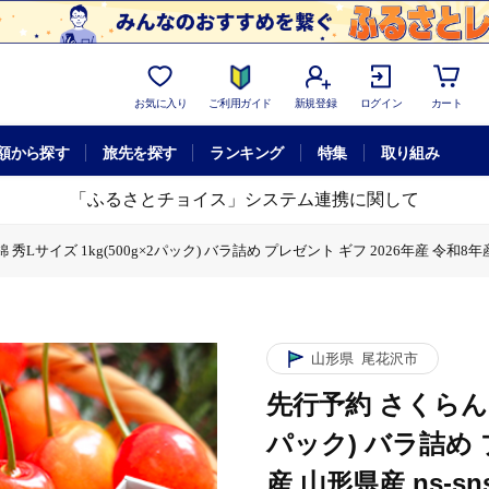
お気に入り
ご利用ガイド
新規登録
ログイン
カート
額から探す
旅先を探す
ランキング
特集
取り組み
「ふるさとチョイス」システム連携に関して
Lサイズ 1kg(500g×2パック) バラ詰め プレゼント ギフ 2026年産 令和8年産 山
g(500g×2パック) バラ詰め プレゼント ギフ 2026年産 令和8年産 山形県産 ns-
藤錦 秀Lサイズ 1kg(500g×2パック) バラ詰め プレゼント ギフ 2026年産 令和8
山形県
尾花沢市
先行予約 さくらんぼ 
パック) バラ詰め 
産 山形県産 ns-sns