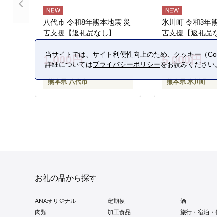
八代市 令和8年熊本地震 災
氷川町 令和8年
害支援【返礼品なし】
害支援【返礼品
当サイトでは、サイト利便性向上のため、クッキー（Coo
1,000円
5,000円
詳細については
プライバシーポリシー
をお読みください
熊本県 八代市
熊本県 氷川町
お礼の品から探す
ANAオリジナル
定期便
酒
肉類
加工食品
旅行・宿泊・