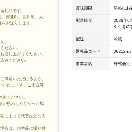
賞味期限
早めにお
通返礼品です。
町、河北町、西川町、大
配送時期
2026年
ぼをお送りします。
※生育の
配送
冷蔵
せん。
認ください。
返礼品コード
06212-ns
にお召し上がりください。
申込みください。
事業者名
株式会社
にご満足いただけるよう、
いいたします。ご不在等
連絡ください。
態が思わしくなかった場
時期によって代替品となる
た場合は、代替品に振り替