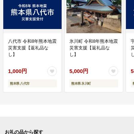
八代市 令和8年熊本地震
氷川町 令和8年熊本地震
災害支援【返礼品な
災害支援【返礼品な
し】
し】
し
1,000円
5,000円
5
熊本県 八代市
熊本県 氷川町
お礼の品から探す