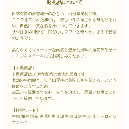
返礼品について
日本有数の豪雪地帯のひとつ、山形県尾花沢市。
ここで育てられた和牛は、厳しい冬の寒さから身を守るた
め、自然に上質な脂を身につけていきます。
サシはきめ細かく、口どけはフワッと軽やか。まるで粉雪
のようです。
柔らかくてジューシーな肉質と豊かな風味の尾花沢牛サー
ロインをステーキにてお楽しみください。
【中島商店】
中島商店は1898年創業の食肉卸業者です。
老舗の牛肉卸として「山形牛の美味しさを伝える」という
使命を全うするため、
加工から流通まで安心・安全を追求し、品質と鮮度にこだ
わって提供しています。
【検索ワード】
牛肉 和牛 国産 黒毛和牛 山形牛 尾花沢牛 冷凍 サーロイン
ステーキ