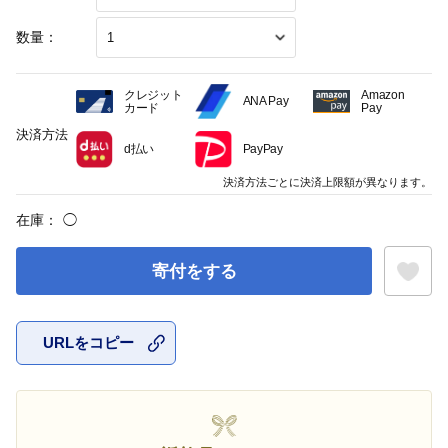
数量：
クレジット
Amazon
ANA Pay
カード
Pay
決済方法
d払い
PayPay
決済方法ごとに決済上限額が異なります。
在庫：
◯
寄付をする
URLをコピー
お気に入