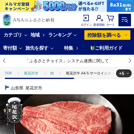
ログイン
新規登録
カート
カテゴリ
地域
ランキング
控除額を調べる
寄付額
旅先を探す
特集
ご利用ガイド
「ふるさとチョイス」システム連携に関して
+5
TOP
尾花沢市
肉
尾花沢牛 A4-5 サーロインステーキ 120g×5枚
TOP
肉
尾花沢牛 A4-5 サーロインステーキ 120g×5枚 計600g 牛肉 牛
山形県
尾花沢市
TOP
肉
牛肉
尾花沢牛 A4-5 サーロインステーキ 120g×5枚 計6
TOP
肉
牛肉
山形牛
尾花沢牛 A4-5 サーロインステーキ 1
TOP
肉
牛肉
黒毛和牛
尾花沢牛 A4-5 サーロインステーキ
TOP
肉
牛肉
ステーキ(牛肉)
尾花沢牛 A4-5 サーロイン