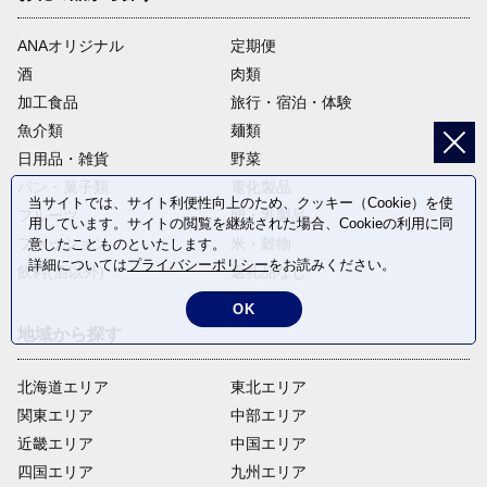
ANAオリジナル
定期便
酒
肉類
加工食品
旅行・宿泊・体験
魚介類
麺類
日用品・雑貨
野菜
パン・菓子類
電化製品
当サイトでは、サイト利便性向上のため、クッキー（Cookie）を使
フルーツ
卵・乳製品
用しています。サイトの閲覧を継続された場合、Cookieの利用に同
ファッション
米・穀物
意したことものといたします。
詳細については
プライバシーポリシー
をお読みください。
飲料(酒以外)
返礼品なし
OK
地域から探す
北海道エリア
東北エリア
関東エリア
中部エリア
近畿エリア
中国エリア
四国エリア
九州エリア