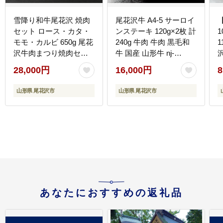
雪降り和牛尾花沢 焼肉
尾花沢牛 A4-5 サーロイ
セット ロース・カタ・
ンステーキ 120g×2枚 計
モモ・カルビ 650g 尾花
240g 牛肉 牛肉 黒毛和
1
沢牛肉まつり焼肉セッ
牛 国産 山形牛 nj-
ト 山形牛 国産牛 黒毛和
ogsxt120x2
28,000円
16,000円
8
牛 雪降り和牛 肉 お肉
ブランド牛 焼肉 焼き肉
山形県 尾花沢市
山形県 尾花沢市
食べ比べ 冷凍 高級 贅沢
バーベキュー 送料無料
料
ja-yomyx650
あなたにおすすめの返礼品