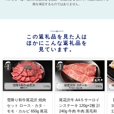
能を保証するものではありません。
この返礼品を見た人は
ほかにこんな返礼品を
見ています。
雪降り和牛尾花沢 焼肉
尾花沢牛 A4-5 サーロイ
セット ロース・カタ・
ンステーキ 120g×2枚 計
モモ・カルビ 650g 尾花
240g 牛肉 牛肉 黒毛和
1