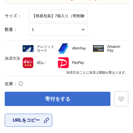
サイズ：
数量：
クレジット
Amazon
ANA Pay
カード
Pay
決済方法
d払い
PayPay
決済方法ごとに決済上限額が異なります。
在庫：
◯
寄付をする
URLをコピー
お気に入