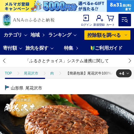
ログイン
新規登録
カート
カテゴリ
地域
ランキング
控除額を調べる
寄付額
旅先を探す
特集
ご利用ガイド
「ふるさとチョイス」システム連携に関して
+4
TOP
尾花沢市
肉
【簡易包装】尾花沢牛100%ハンバーグ 110
TOP
肉
【簡易包装】尾花沢牛100%ハンバーグ 110g×7個入り 計7
山形県
尾花沢市
TOP
肉
牛肉
【簡易包装】尾花沢牛100%ハンバーグ 110g×7
TOP
肉
加工肉
【簡易包装】尾花沢牛100%ハンバーグ 110g
TOP
肉
加工肉
ハンバーグ
【簡易包装】尾花沢牛100%