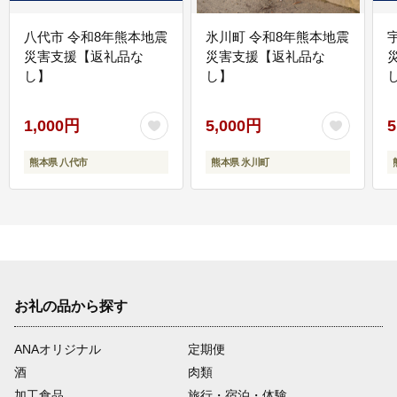
八代市 令和8年熊本地震
氷川町 令和8年熊本地震
災害支援【返礼品な
災害支援【返礼品な
し】
し】
し
1,000円
5,000円
5
熊本県 八代市
熊本県 氷川町
お礼の品から探す
ANAオリジナル
定期便
酒
肉類
加工食品
旅行・宿泊・体験