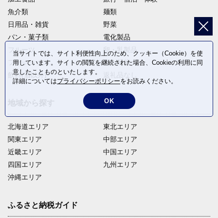
魚介類
麺類
日用品・雑貨
野菜
パン・菓子類
電化製品
フルーツ
卵・乳製品
当サイトでは、サイト利便性向上のため、クッキー（Cookie）を使
ファッション
米・穀物
用しています。サイトの閲覧を継続された場合、Cookieの利用に同
意したことものといたします。
飲料(酒以外)
返礼品なし
詳細については
プライバシーポリシー
をお読みください。
OK
地域から探す
北海道エリア
東北エリア
関東エリア
中部エリア
近畿エリア
中国エリア
四国エリア
九州エリア
沖縄エリア
ふるさと納税ガイド