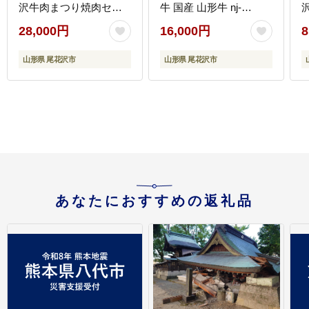
沢牛肉まつり焼肉セッ
牛 国産 山形牛 nj-
ト 山形牛 国産牛 黒毛和
ogsxt120x2
28,000円
16,000円
8
牛 雪降り和牛 肉 お肉
ブランド牛 焼肉 焼き肉
山形県 尾花沢市
山形県 尾花沢市
食べ比べ 冷凍 高級 贅沢
バーベキュー 送料無料
料
ja-yomyx650
あなたにおすすめの返礼品