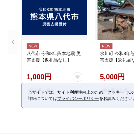
八代市 令和8年熊本地震 災
氷川町 令和8年
害支援【返礼品なし】
害支援【返礼品
1,000円
5,000円
熊本県 八代市
熊本県 氷川町
当サイトでは、サイト利便性向上のため、クッキー（Coo
詳細については
プライバシーポリシー
をお読みください