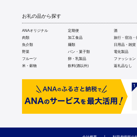
お礼の品から探す
ANAオリジナル
定期便
酒
肉類
加工食品
旅行・宿泊・
魚介類
麺類
日用品・雑貨
野菜
パン・菓子類
電化製品
フルーツ
卵・乳製品
ファッション
米・穀物
飲料(酒以外)
返礼品なし
会社概要
利用者情報の