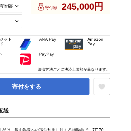
245,000円
寄付額
ジット
ANA Pay
Amazon
ド
Pay
い
PayPay
決済方法ごとに決済上限額が異なります。
寄付をする
配送
お気に入り登録
礼品は、銀山温泉への宿泊利用に対する補助券で、7口70,