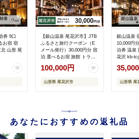
助券 9口
【銀山温泉 尾花沢市】JTB
銀山温泉 
べるお宿 宿
ふるさと旅行クーポン（E
10,000
東北 山形 尾
メール発行）30,000円分 宿
泊券 温泉 
泊 選べるお宿 旅館 トラベ
花沢 kb-tc
ル 観光 宿 東北 山形 父の日
100,000円
35,00
母の日 JTBW030T
山形県 尾花沢市
山形県 尾
あなたにおすすめの返礼品