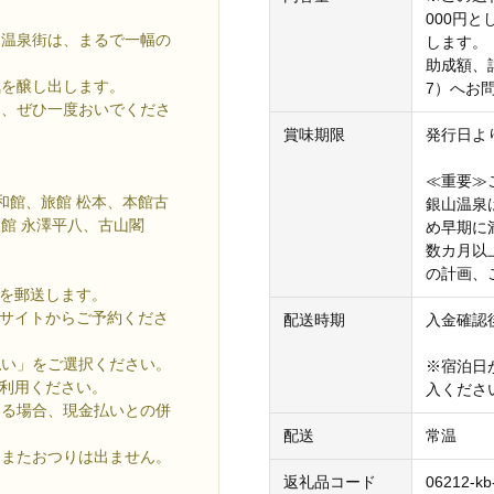
000円
山温泉街は、まるで一幅の
します。
助成額、詳
気を醸し出します。
7）へお
に、ぜひ一度おいでくださ
賞味期限
発行日よ
≪重要≫
和館、旅館 松本、本館古
銀山温泉
館 永澤平八、古山閣
め早期に
数カ月以
の計画、
券を郵送します。
約サイトからご予約くださ
配送時期
入金確認
い」をご選択ください。
※宿泊日
ご利用ください。
入くださ
る場合、現金払いとの併
配送
常温
またおつりは出ません。
返礼品コード
06212-kb