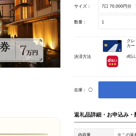
サイズ：
数量：
クレ
カー
d払
決済方法
在庫：
◯
返礼品詳細・お申込み・
内容量
※この返