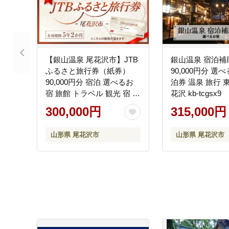
【銀山温泉 尾花沢市】JTB
銀山温泉 宿泊補
ふるさと旅行券（紙券）
90,000円分 選
90,000円分 宿泊 選べるお
泊券 温泉 旅行 
宿 旅館 トラベル 観光 宿 東
花沢 kb-tcgsx9
北 山形 山形県 尾花沢 銀山
300,000円
315,000円
温泉 大正浪漫 大正ロマン
宿泊予約 父の日 母の日 ギ
山形県 尾花沢市
山形県 尾花沢市
フト JDS01