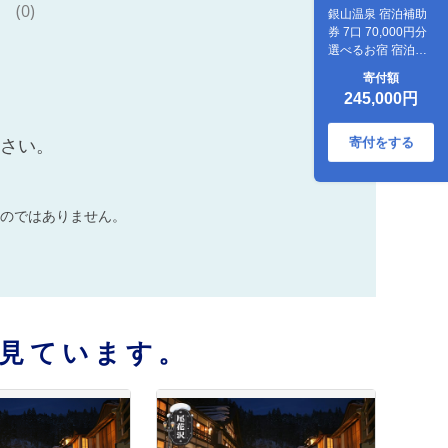
(0)
銀山温泉 宿泊補助
券 7口 70,000円分
選べるお宿 宿泊券
温泉 旅行 東北 山形
寄付額
尾花沢 kb-tcgsx7
245,000円
寄付をする
ださい。
のではありません。
見ています。