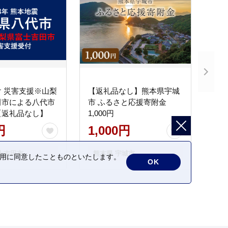
 災害支援※山梨
【返礼品なし】熊本県宇城
田市による八代市
市 ふるさと応援寄附金
【返礼品なし】
1,000円
円
1,000円
士吉田市
熊本県 宇城市
の利用に同意したことものといたします。
OK