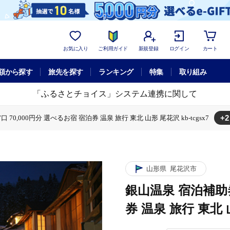
お気に入り
ご利用ガイド
新規登録
ログイン
カート
額から探す
旅先を探す
ランキング
特集
取り組み
「ふるさとチョイス」システム連携に関して
+2
 70,000円分 選べるお宿 宿泊券 温泉 旅行 東北 山形 尾花沢 kb-tcgsx7
00円分 選べるお宿 宿泊券 温泉 旅行 東北 山形 尾花沢 kb-tcgsx7
券 7口 70,000円分 選べるお宿 宿泊券 温泉 旅行 東北 山形 尾花沢 kb-tcgsx7
山形県
尾花沢市
銀山温泉 宿泊補助券
券 温泉 旅行 東北 山