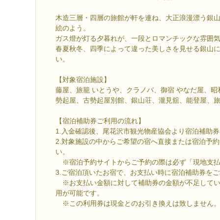
木造三層・四層の旅館が軒を連ね、大正浪漫漂う銀
絵のよう。
ガス燈が灯る夕暮れが、一段とロマンチックな雰囲
春夏秋冬、四季によって違った美しさを見せる銀山
い。
【対象宿泊施設】
藤屋、旅籠 いとうや、クラノバ、御宿 やなだ屋、昭
勢起屋、古勢起屋別館、銀山荘、瀧見舘、能登屋、旅
【宿泊補助券ご利用の流れ】
1.入金確認後、尾花沢市観光物産協会より宿泊補助
2.対象施設の中からご希望の宿へ直接または宿泊予
い。
※宿泊予約サイトからご予約の際は必ず「現地支払
3.ご宿泊頂いたお宿で、お支払い時に宿泊補助券を
※お支払い金額に対して補助券の金額が不足してい
用が可能です。
※この利用券は現金とのお引き換えは致しません。