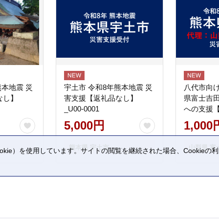
熊本地震 災
宇土市 令和8年熊本地震 災
八代市向け
なし】
害支援【返礼品なし】
県富士吉
_U00-0001
への支援
5,000円
1,000
熊本県 宇土市
山梨県 富
kie）を使用しています。サイトの閲覧を継続された場合、Cookie
。