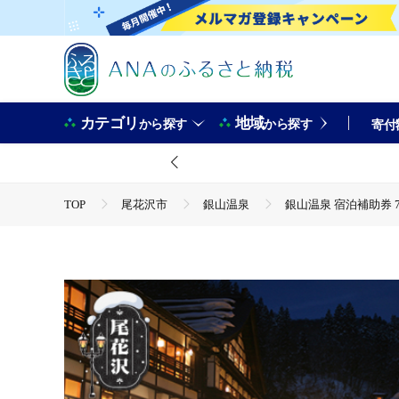
カテゴリ
地域
から探す
から探す
寄付
TOP
尾花沢市
銀山温泉
銀山温泉 宿泊補助券 7口
TOP
旅行・宿泊・体験
銀山温泉 宿泊補助券 7口 70,0
TOP
旅行・宿泊・体験
宿泊券
銀山温泉 宿泊補助