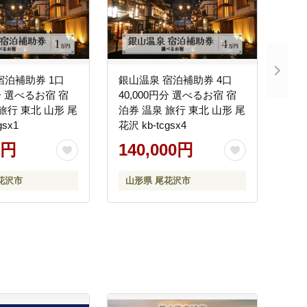
宿泊補助券 1口
銀山温泉 宿泊補助券 4口
円分 選べるお宿 宿
40,000円分 選べるお宿 宿
旅行 東北 山形 尾
泊券 温泉 旅行 東北 山形 尾
gsx1
花沢 kb-tcgsx4
0円
140,000円
花沢市
山形県 尾花沢市