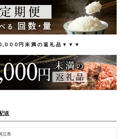
０,０００円 未 満 の 返 礼 品 ▼ ▼ ▼
配送
河江市