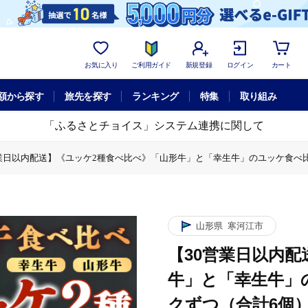
お気に入り
ご利用ガイド
新規登録
ログイン
カート
額から探す
旅先を探す
ランキング
特集
取り組み
「ふるさとチョイス」システム連携に関して
業日以内配送】《ユッケ2種食べ比べ》「山形牛」と「幸生牛」のユッケ食べ比べセッ
種食べ比べ》「山形牛」と「幸生牛」のユッケ食べ比べセット 各3パックずつ（合計
送】《ユッケ2種食べ比べ》「山形牛」と「幸生牛」のユッケ食べ比べセット 各3パ
配送】《ユッケ2種食べ比べ》「山形牛」と「幸生牛」のユッケ食べ比べセット 各3
内配送】《ユッケ2種食べ比べ》「山形牛」と「幸生牛」のユッケ食べ比べセット 各
山形県
寒河江市
」のユッケ食べ比べセット 各3パックずつ（合計6個） 025-D-YL058
【30営業日以内
牛」と「幸生牛」
クずつ（合計6個） 0