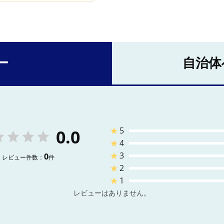
ー
自治体
★
5
0.0
★
4
★
3
0
レビュー件数：
件
★
2
★
1
レビューはありません。