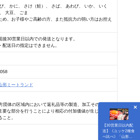
び、 かに、 さけ（鮭）、 さば、 あわび、 いか、 いく
、 大豆、 ごま
ため、お子様やご高齢の方、また抵抗力の弱い方はお控え
認後30営業日以内での発送となります。
・配送日の指定はできません。
L058
山形ミートランド
該地方団体の区域内において返礼品等の製造、加工その他の工
主要な部分を行うことにより相応の付加価値が生じている
ること。
【30営業日以内配
送】《ユッケ2種食
べ比べ》「山形