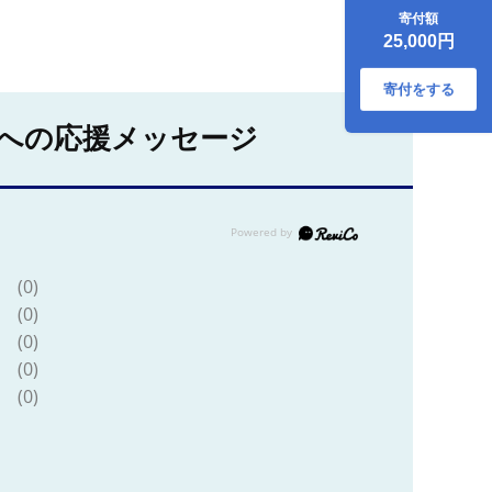
牛」と「幸生牛」
寄付額
のユッケ食べ比べ
25,000円
セット 各3パックず
つ（合計6個）
025-D-YL058
寄付をする
への応援メッセージ
(0)
(0)
(0)
(0)
(0)