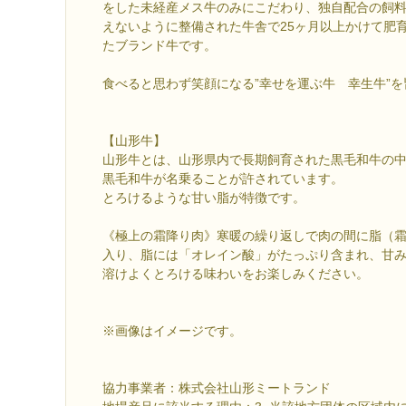
をした未経産メス牛のみにこだわり、独自配合の飼
えないように整備された牛舎で25ヶ月以上かけて肥
たブランド牛です。
食べると思わず笑顔になる”幸せを運ぶ牛 幸生牛”
【山形牛】
山形牛とは、山形県内で長期飼育された黒毛和牛の
黒毛和牛が名乗ることが許されています。
とろけるような甘い脂が特徴です。
《極上の霜降り肉》寒暖の繰り返しで肉の間に脂（
入り、脂には「オレイン酸」がたっぷり含まれ、甘
溶けよくとろける味わいをお楽しみください。
※画像はイメージです。
協力事業者：株式会社山形ミートランド