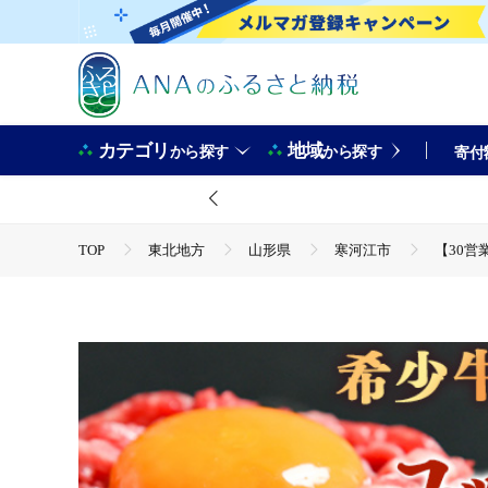
カテゴリ
地域
から探す
から探す
寄付
TOP
東北地方
山形県
寒河江市
【30営
TOP
肉
牛肉
【30営業日以内配送】《ユッケ2
TOP
肉
牛肉
山形牛
【30営業日以内配
TOP
肉
牛肉
焼肉(牛肉)
【30営業日以内
TOP
肉
牛肉
ほかの牛肉
【30営業日以
TOP
加工食品
惣菜・レトルト
ほかの惣菜
【30営業日以内配送】《ユッケ2種食べ比べ》「山形牛」と「幸生牛