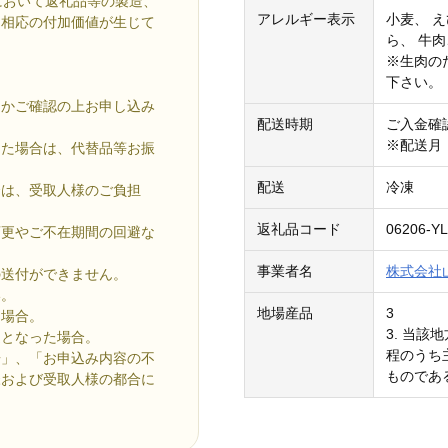
において返礼品等の製造、
アレルギー表示
小麦、 え
り相応の付加価値が生じて
ら、 牛肉
※生肉の
下さい。
うかご確認の上お申し込み
配送時期
ご入金確
※配送月
った場合は、代替品等お振
配送
冷凍
合は、受取人様のご負担
返礼品コード
06206-Y
変更やご不在期間の回避な
事業者名
株式会社
の送付ができません。
い。
地場産品
3
た場合。
3. 当
送となった場合。
程のうち
居」、「お申込み内容の不
ものであ
様および受取人様の都合に