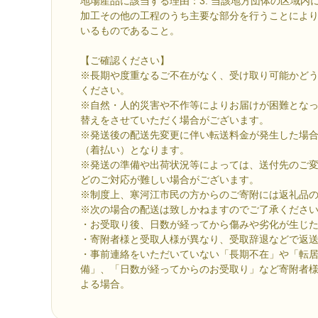
地場産品に該当する理由：3. 当該地方団体の区域内
加工その他の工程のうち主要な部分を行うことによ
いるものであること。
【ご確認ください】
※長期や度重なるご不在がなく、受け取り可能かど
ください。
※自然・人的災害や不作等によりお届けが困難とな
替えをさせていただく場合がございます。
※発送後の配送先変更に伴い転送料金が発生した場
（着払い）となります。
※発送の準備や出荷状況等によっては、送付先のご
どのご対応が難しい場合がございます。
※制度上、寒河江市民の方からのご寄附には返礼品
※次の場合の配送は致しかねますのでご了承くださ
・お受取り後、日数が経ってから傷みや劣化が生じ
・寄附者様と受取人様が異なり、受取辞退などで返
・事前連絡をいただいていない「長期不在」や「転
備」、「日数が経ってからのお受取り」など寄附者
よる場合。