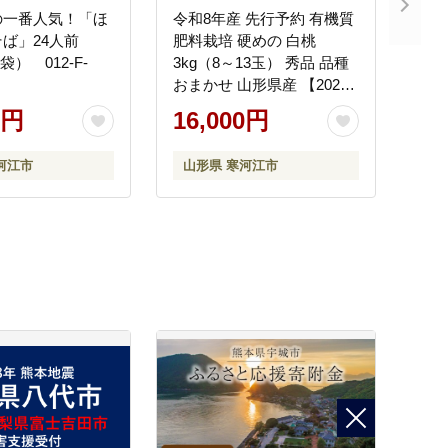
の一番人気！「ほ
令和8年産 先行予約 有機質
ば」24人前
肥料栽培 硬めの 白桃
2袋） 012-F-
3kg（8～13玉） 秀品 品種
おまかせ 山形県産 【2026
年8月下旬頃～10月上旬頃
0円
16,000円
発送予定】 016-B-AF025
河江市
山形県 寒河江市