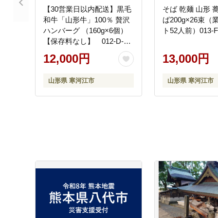
【30営業日以内配送】黒毛
そば 乾麺 山形 
和牛「山形牛」100％ 贅沢
ば200g×26束
ハンバーグ （160g×6個）
ト52人前）013-F
【保存料なし】 012-D-
YL002
12,000円
13,000円
山形県 寒河江市
山形県 寒河江市