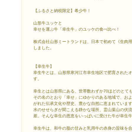
【ふるさと納税限定】希少牛！
山形牛ユッケと
幸せを運ぶ牛「幸生牛」のユッケの食べ比べ！
株式会社山形ミートランドは、日本で初めて《生肉
しました。
【幸生牛】
幸生牛とは、山形県寒河江市幸生地区で肥育された
す。
幸生とは山形県にある、世帯数わずか70ほどのとて
その名のとおり「幸せ」にゆかりのある地域で、およ
がれた伝承文化や歴史、豊かな自然に恵まれていま
水のせせらぎが聞こえる静かな場所、霊山葉山の伏流
差。そんな幸生の恩恵をいっぱいに受けた牛が幸生
幸生牛は、和牛の脂の甘みと乳用牛の赤身の旨味を