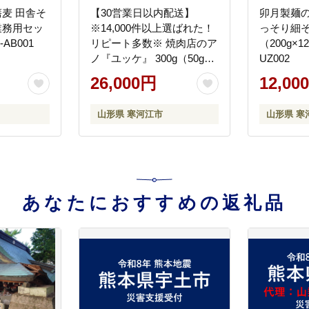
蕎麦 田舎そ
【30営業日以内配送】
卯月製麺
（業務用セッ
※14,000件以上選ばれた！
っそり細そ
-AB001
リピート多数※ 焼肉店のア
（200g×1
ノ『ユッケ』 300g（50g×6
UZ002
個） タレ付 黒毛和牛「山
26,000円
12,00
形牛」 026-D-YL018
山形県 寒河江市
山形県 寒
あなたにおすすめの返礼品