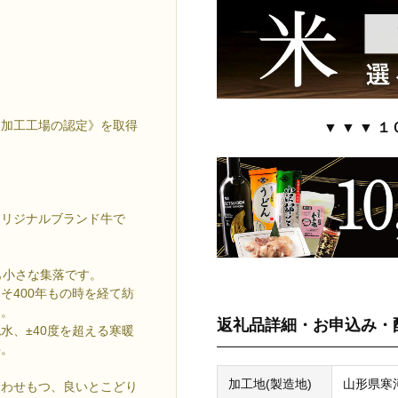
用加工工場の認定》を取得
▼ ▼ ▼ １
オリジナルブランド牛で
も小さな集落です。
そ400年もの時を経て紡
す。
返礼品詳細・お申込み・
水、±40度を超える寒暖
牛。
加工地(製造地)
山形県寒
合わせもつ、良いとこどり