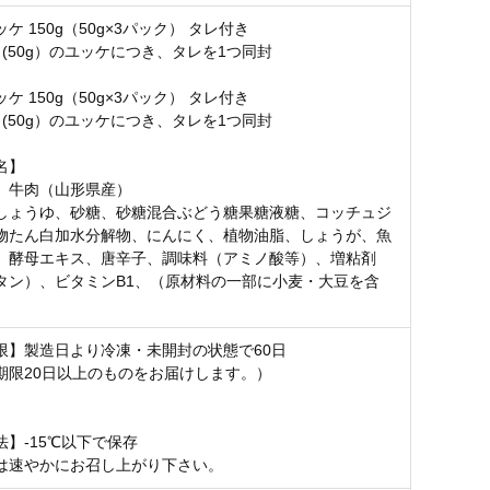
ケ 150g（50g×3パック） タレ付き
ク(50g）のユッケにつき、タレを1つ同封
ケ 150g（50g×3パック） タレ付き
ク(50g）のユッケにつき、タレを1つ同封
名】
】牛肉（山形県産）
しょうゆ、砂糖、砂糖混合ぶどう糖果糖液糖、コッチュジ
物たん白加水分解物、にんにく、植物油脂、しょうが、魚
、酵母エキス、唐辛子、調味料（アミノ酸等）、増粘剤
タン）、ビタミンB1、（原材料の一部に小麦・大豆を含
限】製造日より冷凍・未開封の状態で60日
期限20日以上のものをお届けします。）
法】-15℃以下で保存
は速やかにお召し上がり下さい。