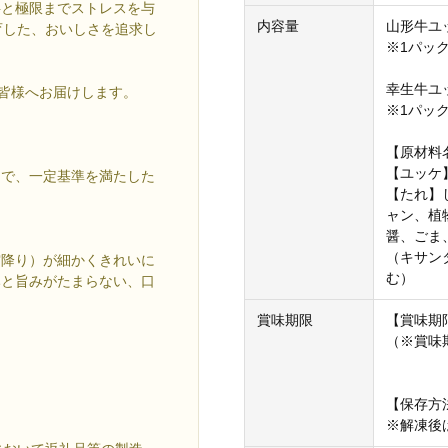
料と極限までストレスを与
内容量
山形牛ユッ
育した、おいしさを追求し
※1パッ
幸生牛ユッ
を皆様へお届けします。
※1パッ
【原材料
【ユッケ
中で、一定基準を満たした
【たれ】
ャン、植
醤、ごま
（キサン
霜降り）が細かくきれいに
む）
みと旨みがたまらない、口
賞味期限
【賞味期
（※賞味
【保存方
※解凍後