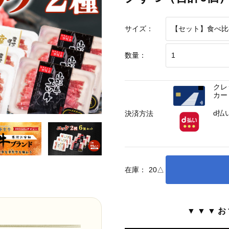
サイズ：
数量：
クレ
カー
d払
決済方法
在庫：
20
△
▼ ▼ ▼ お 