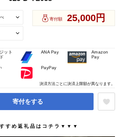
25,000円
寄付額
ジット
ANA Pay
Amazon
ド
Pay
い
PayPay
決済方法ごとに決済上限額が異なります。
寄付をする
す す め 返 礼 品 は コ チ ラ ▼ ▼ ▼
お気に入り登録