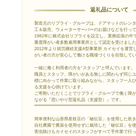
返礼品について
製造元のリプライ・グループは、ドアマットのレン
工＆販売、ウォーターサーバーのお届けなどを行っ
1982年に株式会社リプライを設立し、業務拡張の中
重度障がい者多数雇用事業所として認定を受けまし
2012年より就労継続支援A型事業所 カイセイを運
がい者の方が安心して働ける職場づくりを目指して
一緒に働く利用者の方を“スタッフ”と呼んでいます。
職員とスタッフ、障がいがある無しに関わらず同じ
標に向かって作業に取り組みながら、スタッフ一人
る支援を心掛けています。
ご寄附いただくことでリプライ・グループで働く障
ながる『思いやり型返礼品（支援型）』です。
*******************************************************************
簡単便利な山形県産枝豆の「秘伝豆」を使用した炊
自社農園で農薬を使用せずに栽培した「秘伝豆」を
害虫除けもカイセイのスタッフがすべて手作業で行