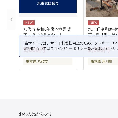
八代市 令和8年熊本地震 災
氷川町 令和8年
害支援【返礼品なし】
害支援【返礼品
当サイトでは、サイト利便性向上のため、クッキー（Coo
1,000円
5,000円
詳細については
プライバシーポリシー
をお読みください
熊本県 八代市
熊本県 氷川町
お礼の品から探す