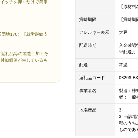
スイッチを押すだけで簡単
【原材料
賞味期限
【賞味期
アレルギー表示
大豆
団地178）【就労継続支
配送時期
入金確認
※配送月
て返礼品等の製造、加工そ
の付加価値が生じているも
配送
常温
返礼品コード
06206-B
事業者名
製造：株
者：一般
地場産品
3
3. 当
程のうち
ものであ