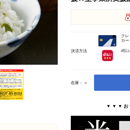
クレ
カー
d払
決済方法
在庫：
○
▼ ▼ ▼ お 