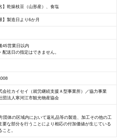
名】乾燥枝豆（山形産）、食塩
限】製造日より6か月
後45営業日以内
・配送日の指定はできません。
K008
式会社カイセイ（就労継続支援Ａ型事業所）／協力事業
社団法人寒河江市観光物産協会
該地方団体の区域内において返礼品等の製造、加工その他の工
主要な部分を行うことにより相応の付加価値が生じている
ること。