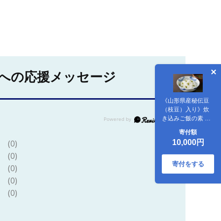
への応援メッセージ
《山形県産秘伝豆
（枝豆）入り》炊
き込みご飯の素 ２
合用×６袋セット
寄付額
【思いやり型返礼
(0)
10,000円
品】就労継続支援
(0)
Ａ型事業所支援
品 010-G-BK008
寄付をする
(0)
(0)
(0)