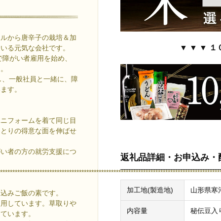
タルから唐辛子の栽培＆加
▼ ▼ ▼ １
ている元気な会社です。
で障がい者雇用を始め、
た。
営し、一般社員と一緒に、障
います。
ユニフォームを着て同じ目
ひとりの得意な面を伸ばせ
がい者の方の就労支援につ
返礼品詳細・お申込み・
*****************************************************************************************
加工地(製造地)
山形県寒
き込みご飯の素です。
使用しています。草取りや
内容量
秘伝豆入り
っています。