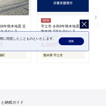
和8年熊本地震 災
宇土市 令和8年熊本地震 災
返礼品なし】
害支援【返礼品なし】
_U00-0001
の利用に同意したことものといたします。
OK
円
5,000円
城町
熊本県 宇土市
さと納税ガイド