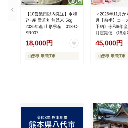
【10営業日以内発送】令和
＜2026年11月か
7年産 雪若丸 無洗米 5kg
月【前半】コー
2025年産 山形県産 018-C-
予約》令和8年産 
SR007
月定期便 《特別
つや姫【無洗米】
18,000円
45,000円
15kg（5kg×3回
山形県産 【毎月
山形県 寒河江市
山形県 寒河江市
頃から15日頃
045-C-SR004-20
前-202701前