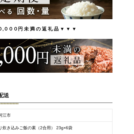
０,０００円 未 満 の 返 礼 品 ▼ ▼ ▼
配送
*************
河江市
炊き込みご飯の素（2合用） 23g×6袋