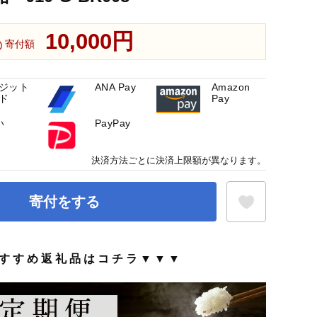
10,000円
寄付額
ジット
ANA Pay
Amazon
ド
Pay
い
PayPay
決済方法ごとに決済上限額が異なります。
寄付をする
す す め 返 礼 品 は コ チ ラ ▼ ▼ ▼
お気に入り登録