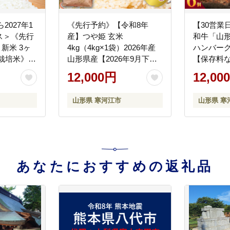
ら2027年1
《先行予約》【令和8年
【30営業
ス＞《先行
産】つや姫 玄米
和牛「山形
新米 3ヶ
4kg（4kg×1袋）2026年産
ハンバーグ （160g×6
栽培米》
山形県産【2026年9月下旬
【保存料なし
 合計
頃から順次発送予定】
YL002
12,000円
12,00
） 2026年産
012-C-JF040-R8
前半（1日
山形県 寒河江市
山形県 寒
）発送】
2611
あなたにおすすめの返礼品