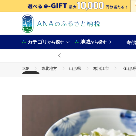
カテゴリ
地域
から探す
から探す
寄付
TOP
東北地方
山形県
寒河江市
《山形県
+5
TOP
野菜
豆
《山形県産秘伝豆（枝豆）入り》炊
TOP
米・穀物
ほかの穀物加工品
《山形県産秘
TOP
加工食品
惣菜・レトルト
ほかの惣菜
《山形県産秘伝豆（枝豆）入り》炊き込みご飯の素 ２合用×６袋セッ
TOP
加工食品
乾物
ほかの乾物
《山形県
TOP
加工食品
ほかの加工食品
《山形県産秘伝