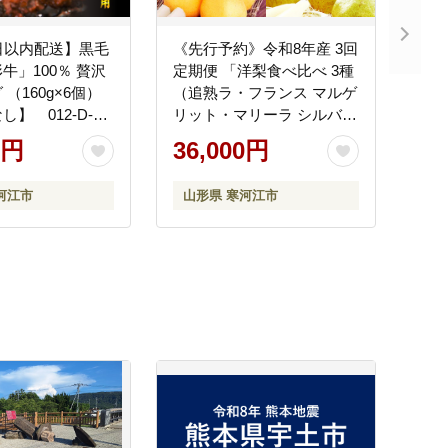
日以内配送】黒毛
《先行予約》令和8年産 3回
牛」100％ 贅沢
定期便 「洋梨食べ比べ 3種
個）
（追熟ラ・フランス マルゲ
】 012-D-
リット・マリーラ シルバー
ベル）」山形県産 【2026年
0円
36,000円
9月中旬頃から発送開始予
定】 036-B-MM080
河江市
山形県 寒河江市