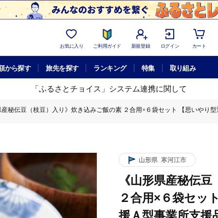
お気に入り
ご利用ガイド
新規登録
ログイン
カート
額から探す
旅先を探す
ランキング
特集
取り組み
「ふるさとチョイス」システム連携に関して
産秘伝豆（枝豆）入り》炊き込みご飯の素 ２合用×６袋セット 【思いやり型返礼
き込みご飯の素 ２合用×６袋セット 【思いやり型返礼品】就労継続支援Ａ型事業
伝豆（枝豆）入り》炊き込みご飯の素 ２合用×６袋セット 【思いやり型返礼品】
ト 【思いやり型返礼品】就労継続支援Ａ型事業所支援品 010-G-BK008
山形県
寒河江市
産秘伝豆（枝豆）入り》炊き込みご飯の素 ２合用×６袋セット 【思いやり型返礼
《山形県産秘伝豆
豆（枝豆）入り》炊き込みご飯の素 ２合用×６袋セット 【思いやり型返礼品】就
２合用×６袋セッ
援Ａ型事業所支援品 0