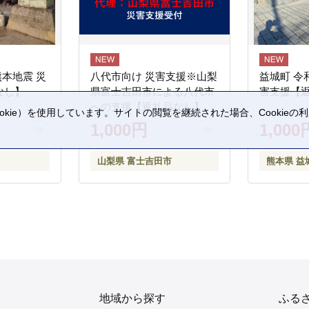
熊本地震 災
八代市向け 災害支援※山梨
益城町 令
なし】
県富士吉田市による八代市
害支援【
への支援【返礼品なし】
kie）を使用しています。サイトの閲覧を継続された場合、Cookie
1,000円
1,000
。
山梨県 富士吉田市
熊本県 益
地域から探す
ふる