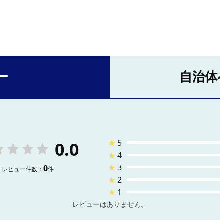
ー
自治体
★
5
0.0
★
4
★
3
0
レビュー件数：
件
★
2
★
1
レビューはありません。