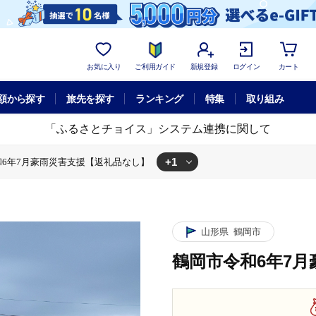
お気に入り
ご利用ガイド
新規登録
ログイン
カート
額から探す
旅先を探す
ランキング
特集
取り組み
「ふるさとチョイス」システム連携に関して
+1
和6年7月豪雨災害支援【返礼品なし】
礼品なし】
山形県
鶴岡市
鶴岡市令和6年7