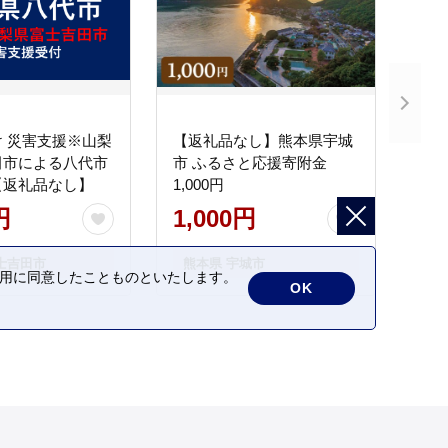
 災害支援※山梨
【返礼品なし】熊本県宇城
田市による八代市
市 ふるさと応援寄附金
【返礼品なし】
1,000円
円
1,000円
士吉田市
熊本県 宇城市
の利用に同意したことものといたします。
OK