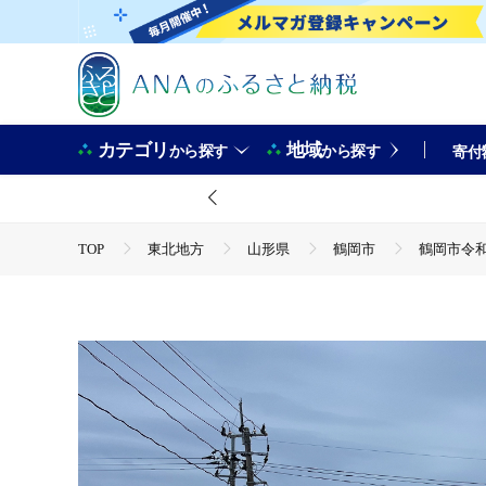
カテゴリ
地域
から探す
から探す
寄付
TOP
東北地方
山形県
鶴岡市
鶴岡市令
TOP
災害支援
鶴岡市令和6年7月豪雨災害支援【返