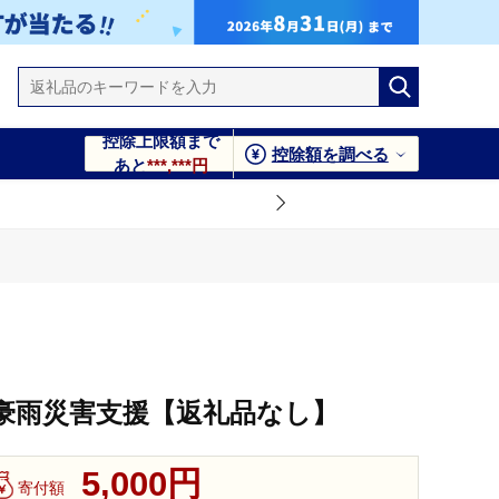
控除上限額まで
控除額を調べる
あと
***,***円
月豪雨災害支援【返礼品なし】
5,000円
寄付額