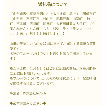
返礼品について
【山形連携中枢都市圏における共通返礼品です。関係市町
（山形市、寒河江市、村山市、尾花沢市、山辺町、中山
町、河北町、西川町、朝日町、大石田町又は大江町）で生
産されたさくらんぼ、もも、和梨、ラ・フランス、りん
ご、お米、山形牛をお届けします。】
山形の美味しいものを12回に亘ってお届けする豪華な定期
便です。
名物のフルーツだけでなくお肉やお米もご用意していま
す！
※ご入金後、当月もしくは翌月に記載の商品から毎月順番
に全12回お届けいたします。
※フルーツについては、天候や収穫状況により、配送時期
が前後する場合がございます。
事業者：株式会社froSch
◆必ずお読みください◆