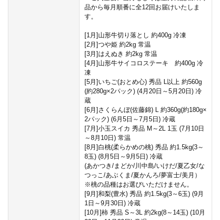
品から毎月順番に全12回お届けいたしま
す。
[1月]山形牛切り落とし 約400g 冷凍
[2月]つや姫 約2kg 常温
[3月]はえぬき 約2kg 常温
[4月]山形牛サイコロステーキ 約400g 冷
凍
[5月]いちご(おとめ心) 秀品 L以上 約560g
(約280g×2パック) (4月20日～5月20日) 冷
蔵
[6月]さくらんぼ(佐藤錦) L 約360g(約180g×
2パック) (6月5日～7月5日) 冷蔵
[7月]小玉スイカ 秀品 M～2L 1玉 (7月10日
～8月10日) 常温
[8月]白桃(柔らかめの桃) 秀品 約1.5kg(3～
8玉) (8月5日～9月5日) 冷蔵
(あかつき/まどか/川中島/いけだ/夏乙女/な
つっこ/あぶくま/夏かんろ/夢富士/美月）
※桃の品種はお選びいただけません。
[9月]和梨(豊水) 秀品 約1.5kg(3～6玉) (9月
1日～9月30日) 冷蔵
[10月]柿 秀品 S～3L 約2kg(8～14玉) (10月