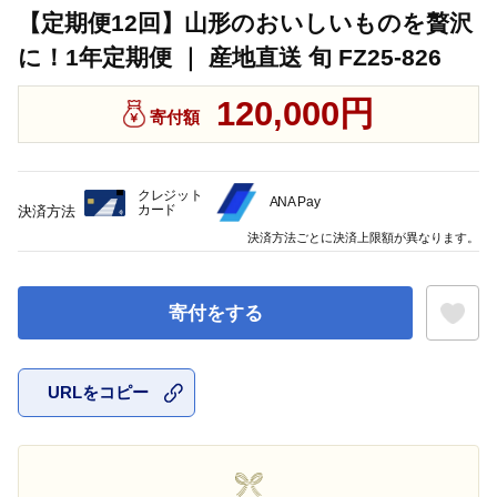
【定期便12回】山形のおいしいものを贅沢
に！1年定期便 ｜ 産地直送 旬 FZ25-826
120,000円
寄付額
クレジット
ANA Pay
カード
決済方法
決済方法ごとに決済上限額が異なります。
寄付をする
URLをコピー
お気に入