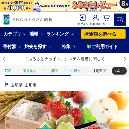
ログイン
新規登録
カート
カテゴリ
地域
ランキング
控除額を調べる
寄付額
旅先を探す
特集
ご利用ガイド
「ふるさとチョイス」システム連携に関して
+4
TOP
東北地方
山形県
山形市
【定期便12回】山形のお
TOP
肉
牛肉
ステーキ(牛肉)
【定期便12回】山形のおい
山形県
山形市
TOP
フルーツ
もも
【定期便12回】山形のおいしいものを贅沢に
TOP
フルーツ
さくらんぼ
【定期便12回】山形のおいしいものを
TOP
フルーツ
ほかのフルーツ
【定期便12回】山形のおいしい