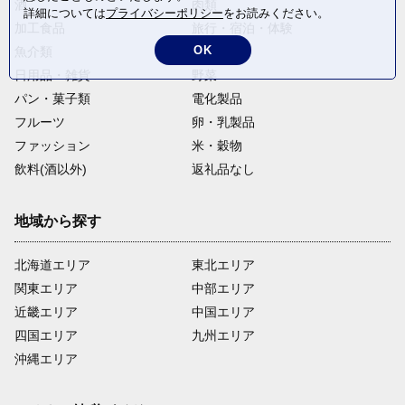
酒
肉類
詳細については
プライバシーポリシー
をお読みください。
加工食品
旅行・宿泊・体験
OK
魚介類
麺類
日用品・雑貨
野菜
パン・菓子類
電化製品
フルーツ
卵・乳製品
ファッション
米・穀物
飲料(酒以外)
返礼品なし
地域から探す
北海道エリア
東北エリア
関東エリア
中部エリア
近畿エリア
中国エリア
四国エリア
九州エリア
沖縄エリア