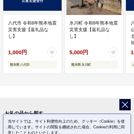
八代市 令和8年熊本地震
氷川町 令和8年熊本地震
災害支援【返礼品な
災害支援【返礼品な
し】
し】
1,000円
5,000円
1
熊本県 八代市
熊本県 氷川町
お礼の品から探す
当サイトでは、サイト利便性向上のため、クッキー（Cookie）を使
用しています。サイトの閲覧を継続された場合、Cookieの利用に同
ANAオリジナル
定期便
意したことものといたします。