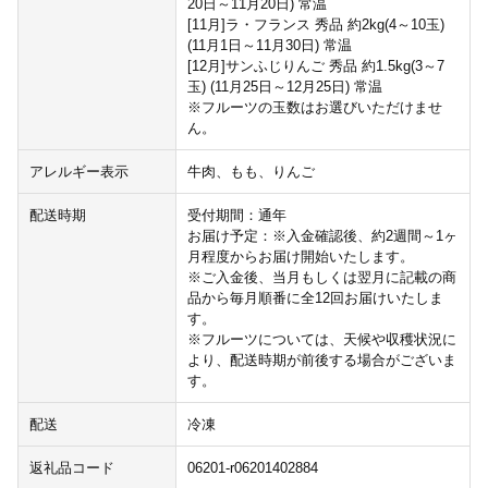
20日～11月20日) 常温
[11月]ラ・フランス 秀品 約2kg(4～10玉)
(11月1日～11月30日) 常温
[12月]サンふじりんご 秀品 約1.5kg(3～7
玉) (11月25日～12月25日) 常温
※フルーツの玉数はお選びいただけませ
ん。
アレルギー表示
牛肉、もも、りんご
配送時期
受付期間：通年
お届け予定：※入金確認後、約2週間～1ヶ
月程度からお届け開始いたします。
※ご入金後、当月もしくは翌月に記載の商
品から毎月順番に全12回お届けいたしま
す。
※フルーツについては、天候や収穫状況に
より、配送時期が前後する場合がございま
す。
配送
冷凍
返礼品コード
06201-r06201402884