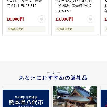
～14玉)【令和8年産先
ネ) 秀 2kg(3?7房)[前半]
６
行予約】FU23-315
【令和8年産先行予約】
FU19-697
0
10,000円
13,000円
1
山形県 山形市
山形県 山形市
あなたにおすすめの返礼品