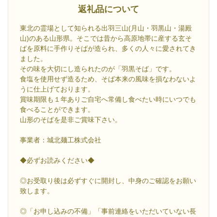
返礼品について
東北の霊場として知られる出羽三山(月山・羽黒山・湯殿
山)のある山形県。そこでは昔から高原地帯に産する玄そ
ばを原料に手作りそばが造られ、多くの人々に愛されてき
ました。
その味を大切にし造られたのが「羽黒そば」です。
食塩を使用せず造るため、そば本来の風味を損なわないよ
うに仕上げております。
賞味期限も１年ありご自宅へ常備し食べたい時にいつでも
食べることができます。
山形のそばを是非ご賞味下さい。
事業者：城北麺工株式会社
◆必ずお読みください◆
◎お受取り後は必ずすぐに開封し、中身のご確認をお願い
致します。
◎「お申し込みの不備」「事前連絡をいただいていない長