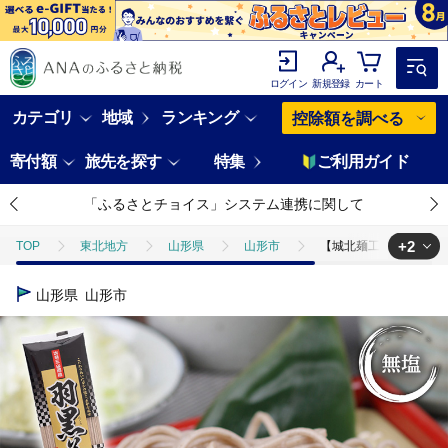
ログイン
新規登録
カート
カテゴリ
地域
ランキング
控除額を調べる
寄付額
旅先を探す
特集
ご利用ガイド
「ふるさとチョイス」システム連携に関して
+2
TOP
東北地方
山形県
山形市
【城北麺工】出羽三山 羽黒そ
TOP
麺類
【城北麺工】出羽三山 羽黒そば(40人前) FZ21-710
山形県
山形市
TOP
麺類
そば
【城北麺工】出羽三山 羽黒そば(40人前) FZ21