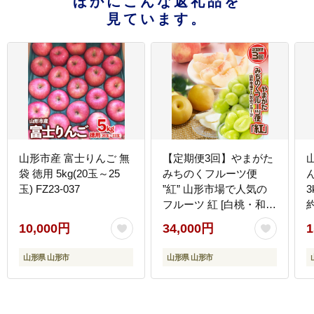
ほかにこんな返礼品を
見ています。
山形市産 富士りんご 無
【定期便3回】やまがた
袋 徳用 5kg(20玉～25
みちのくフルーツ便
玉) FZ23-037
”紅” 山形市場で人気の
フルーツ 紅 [白桃・和
約
梨・シャインマスカッ
10,000円
34,000円
1
ト]フルーツ フルーツ定
期便 くだもの 果物 もも
山形県 山形市
山形県 山形市
桃 なし 梨 山形 山形県
山形市 2025年産 【令和
8年産先行予約】FS24-
743