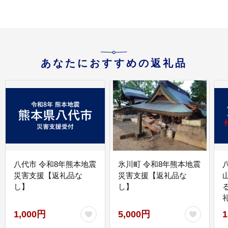
あなたにおすすめの返礼品
八代市 令和8年熊本地震
氷川町 令和8年熊本地震
災害支援【返礼品な
災害支援【返礼品な
し】
し】
1,000円
5,000円
1