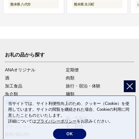
熊本県 八代市
熊本県 氷川町
お礼の品から探す
ANAオリジナル
定期便
酒
肉類
加工食品
旅行・宿泊・体験
魚介類
麺類
日用品・雑貨
野菜
当サイトでは、サイト利便性向上のため、クッキー（Cookie）を使
用しています。サイトの閲覧を継続された場合、Cookieの利用に同
パン・菓子類
電化製品
意したことものといたします。
フルーツ
卵・乳製品
詳細については
プライバシーポリシー
をお読みください。
ファッション
米・穀物
OK
飲料(酒以外)
返礼品なし