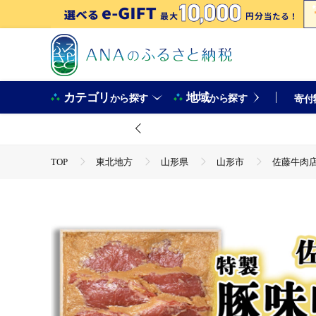
カテゴリ
地域
から探す
から探す
寄付
TOP
東北地方
山形県
山形市
佐藤牛肉店 
TOP
肉
豚肉
ほかの豚肉
佐藤牛肉店 特製豚
TOP
肉
加工肉
ほかの加工肉
佐藤牛肉店 