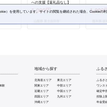
への支援【返礼品なし】
1,000円
1,000
kie）を使用しています。サイトの閲覧を継続された場合、Cookie
。
山梨県 富士吉田市
熊本県 益
地域から探す
ふる
北海道エリア
東北エリア
ふるさ
体験
関東エリア
中部エリア
ワンス
近畿エリア
中国エリア
確定申
四国エリア
九州エリア
控除上
沖縄エリア
年金受