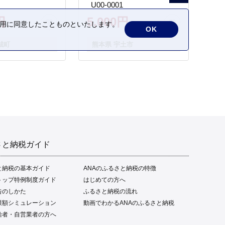
_U00-0001
円
5,000円
の利用に同意したことものといたします。
OK
城町
熊本県 宇土市
さと納税ガイド
と納税の基本ガイド
ANAのふるさと納税の特徴
トップ特例制度ガイド
はじめての方へ
告のしかた
ふるさと納税の流れ
限額シミュレーション
動画でわかるANAのふるさと納税
給者・自営業者の方へ