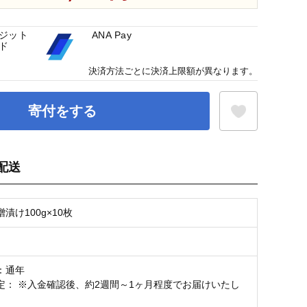
ジット
ANA Pay
ド
決済方法ごとに決済上限額が異なります。
寄付をする
配送
お気に入り登録
漬け100g×10枚
：通年
定： ※入金確認後、約2週間～1ヶ月程度でお届けいたし