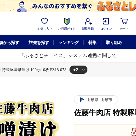
お気に入り
ご利用ガイド
新規登録
ログイン
カート
額から探す
旅先を探す
ランキング
特集
取り組み
「ふるさとチョイス」システム連携に関して
+2
特製豚味噌漬け 100g×10枚 FZ18-078
味噌漬け 100g×10枚 FZ18-078
特製豚味噌漬け 100g×10枚 FZ18-078
山形県
山形市
佐藤牛肉店 特製豚味噌