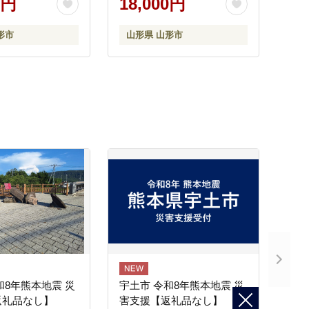
0円
18,000円
形市
山形県 山形市
和8年熊本地震 災
宇土市 令和8年熊本地震 災
返礼品なし】
害支援【返礼品なし】