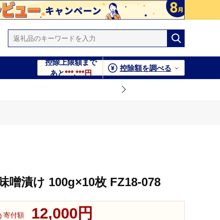
控除上限額まで
控除額を調べる
あと
***,***円
漬け 100g×10枚 FZ18-078
12,000円
寄付額