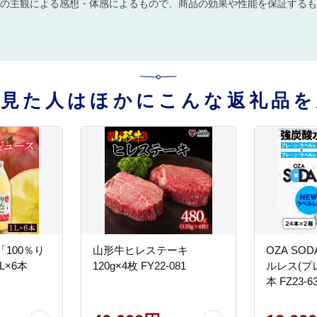
の主観による感想・体感によるもので、商品の効果や性能を保証するも
を見た人はほかにこんな返礼品を
100％り
山形牛ヒレステーキ
OZA SO
L×6本
120g×4枚 FY22-081
ルレス(プレー
本 FZ23-6