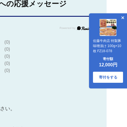
への応援メッセージ
佐藤牛肉店 特製豚
(0)
味噌漬け 100g×10
(0)
枚 FZ18-078
(0)
寄付額
(0)
12,000円
(0)
寄付をする
ださい。