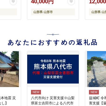
40,000円
12,00
山形県 山形市
山形県 山
あなたにおすすめの返礼品
熊本地震 災
八代市向け 災害支援※山梨
益城町 令
なし】
県富士吉田市による八代市
害支援【