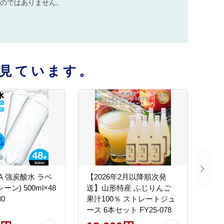
のではありません。
見ています。
DA 強炭酸水 ラベ
【2026年2月以降順次発
ン) 500ml×48
送】山形特産 ふじりんご
30
果汁100％ ストレートジュ
ース 6本セット FY25-078