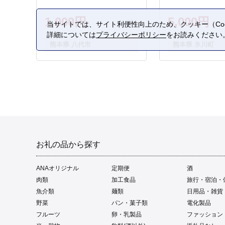
1,000円
5,000円
当サイトでは、サイト利便性向上のため、クッキー（Coo
詳細については
プライバシーポリシー
をお読みください
熊本県 八代市
熊本県 氷川町
お礼の品から探す
ANAオリジナル
定期便
酒
肉類
加工食品
旅行・宿泊・
魚介類
麺類
日用品・雑貨
野菜
パン・菓子類
電化製品
フルーツ
卵・乳製品
ファッション