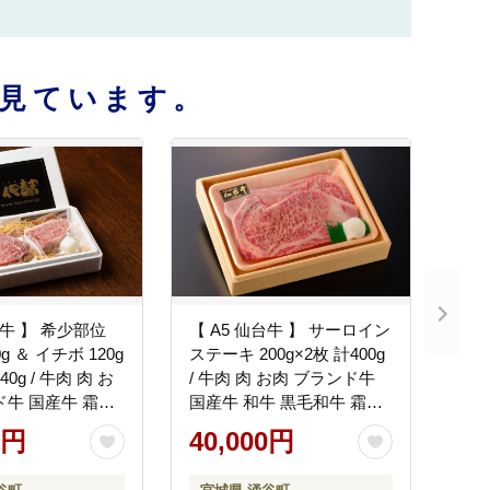
見ています。
台牛 】 希少部位
【 A5 仙台牛 】 サーロイン
g ＆ イチボ 120g
ステーキ 200g×2枚 計400g
0g / 牛肉 肉 お
/ 牛肉 肉 お肉 ブランド牛
ド牛 国産牛 霜降
国産牛 和牛 黒毛和牛 霜降
肉 BBQ ステーキ
り 赤身 焼肉 BBQ ステーキ
0円
40,000円
人気 贈答 贈り物
サーロイン 鉄板焼き 人気
 ギフト 仙台 す
贈答 贈り物 プレゼント ギ