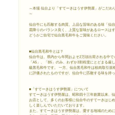
～本場 仙台より「すてーきはうす伊勢屋」がこだわ
～
仙台牛にも匹敵する肉質、上品な旨味のある味「仙
霜降りのバランス良く、上質な旨味があるロースは
どうかご自宅で仙台黒毛和牛をご賞味ください。
■仙台黒毛和牛とは？
仙台牛は、県内から年間およそ2万頭出荷される中で
「A5」、「B5」のみ、わずか3割程度にとどまる厳
級黒毛和牛です。 一方、仙台黒毛和牛は枝肉取引規
に評価されたものですが、仙台牛に匹敵する味を持
■「すてーきはうす伊勢屋」について
すてーきはうす伊勢屋は、昭和四十三年創業以来、
お店として、多くのお客様に仙台牛のすてーきはじ
しく楽しんでいただいております。
また、すてーきはうす伊勢屋は、愛する地域のため