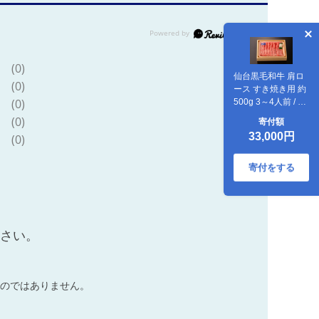
(0)
仙台黒毛和牛 肩ロ
(0)
ース すき焼き用 約
(0)
500g 3～4人前 / 牛
肉 肉 お肉 ブランド
(0)
寄付額
牛 国産牛 和牛 黒毛
33,000円
(0)
和牛 霜降り すき焼
き お鍋 人気 贈答
贈り物 プレゼント
寄付をする
ギフト 仙台 すてー
きはうす伊勢屋
【iseya013】
ださい。
のではありません。