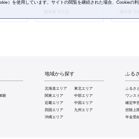
kie）を使用しています。サイトの閲覧を継続された場合、Cookie
。
熊本県 宇土市
熊本県 宇
地域から探す
ふる
北海道エリア
東北エリア
ふるさ
体験
関東エリア
中部エリア
ワンス
近畿エリア
中国エリア
確定申
四国エリア
九州エリア
控除上
沖縄エリア
年金受