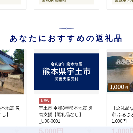
宮城県 涌谷町
宮城県 涌
07】
勢屋 【iseya006】
てーきは
【iseya00
あなたにおすすめの返礼品
熊本地震 災
宇土市 令和8年熊本地震 災
【返礼品
なし】
害支援【返礼品なし】
市 ふるさ
_U00-0001
1,000円
5,000円
1,000