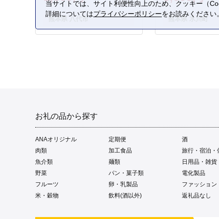
当サイトでは、サイト利便性向上のため、クッキー（Coo
詳細については
プライバシーポリシー
をお読みください
熊本県 八代市
熊本県 氷川町
お礼の品から探す
ANAオリジナル
定期便
酒
肉類
加工食品
旅行・宿泊・
魚介類
麺類
日用品・雑貨
野菜
パン・菓子類
電化製品
フルーツ
卵・乳製品
ファッション
米・穀物
飲料(酒以外)
返礼品なし