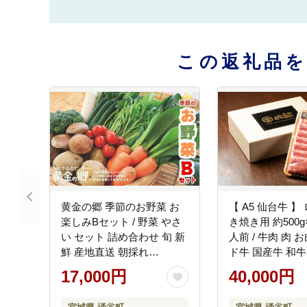
この返礼品
黄金の郷 季節のお野菜 お
【 A5 仙台牛 】
楽しみBセット / 野菜 やさ
き焼き用 約500g×
い セット 詰め合わせ 旬 新
人前 / 牛肉 肉 
鮮 産地直送 朝採れ
ド牛 国産牛 和牛
【aubless002】
霜降り すき焼き 
17,000円
40,000円
贈答 贈り物 プレ
フト 仙台 すて