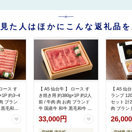
を見た人はほかにこんな返礼品を
 ロース す
【 A5 仙台牛 】 ロース す
【 A5 仙
1P 約3~4
き焼き用 約380g×1P 約2人
ランプ 120
お肉 ブラン
前 / 牛肉 肉 お肉 ブランド
セット 計24
 黒毛和牛
牛 国産牛 和牛 黒毛和牛 霜
肉 ブラン
お鍋 人気
降り すき焼き お鍋 人気 贈
り 赤身 焼
33,000円
26,00
ゼント ギ
答 贈り物 プレゼント ギフ
鉄板焼き 
ーきはうす
ト 仙台 すてーきはうす伊
プレゼント