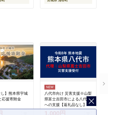
谷町
宮城県 涌谷町
うす伊勢屋
フト 仙台 すてーきはうす
1】
伊勢屋 肉 牛肉 ステーキ 肉
牛肉 ステーキ 肉 牛肉 ステ
ーキ 肉 牛肉 ステーキ 肉 牛
肉 ステーキ 【iseya003】
なし】熊本県宇城
八代市向け 災害支援※山梨
と応援寄附金
県富士吉田市による八代市
への支援【返礼品なし】
円
1,000円