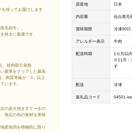
原産地
日本
りを持ってお届けします
内容量
仙台黒毛和
台黒毛和牛」。
賞味期限
冷凍90日
すき焼きに最適です。
アレルギー表示
牛肉
配送時期
1カ月以
※11月
も、枝肉取引規格
す
しい基準をクリアした最高
格、肉質等級が「3」以上
っています。
配送
冷凍
返礼品コード
04501-is
仙台の炭火焼きすてーきの
め、地元の旬の食材を美味
に地産地消を積極的に取り