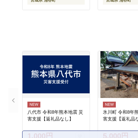
宮城県 涌谷町
宮城県 涌谷町
伊勢屋 【iseya0
八代市 令和8年熊本地震 災
氷川町 令和8年
害支援【返礼品なし】
害支援【返礼品
1,000円
5,000円