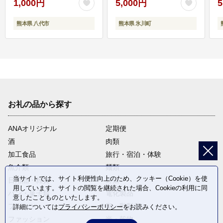
1,000円
5,000円
5
熊本県 八代市
熊本県 氷川町
お礼の品から探す
ANAオリジナル
定期便
酒
肉類
加工食品
旅行・宿泊・体験
魚介類
麺類
当サイトでは、サイト利便性向上のため、クッキー（Cookie）を使
日用品・雑貨
野菜
用しています。サイトの閲覧を継続された場合、Cookieの利用に同
パン・菓子類
電化製品
意したことものといたします。
フルーツ
卵・乳製品
詳細については
プライバシーポリシー
をお読みください。
ファッション
米・穀物