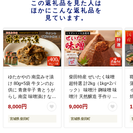
この返礼品を見た人は
ほかにこんな返礼品を
見ています。
ゆたかやの 南蛮みそ漬
柴田特産 ぜいたく味噌
け 80g×5袋 牛タンのお
超特選 計2kg（1kg×2パ
供に 青唐辛子 青とうが
ック） 味噌汁 麹味噌 味
らし 南蛮 味噌漬け なん
噌汁 天然醸造 手作り 発
ばん味噌 漬物 おつまみ
酵 みそ ひとめぼれ 【下
8,000円
9,000円
1
おかず 【豊屋食品工業
名生ファーム】sh044-A
株式会社】sh042
宮城県 柴田町
宮城県 柴田町