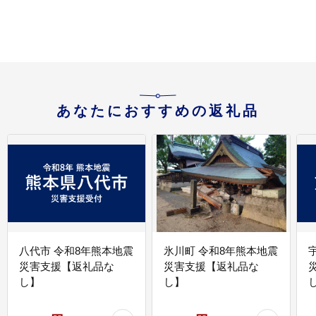
あなたにおすすめの返礼品
八代市 令和8年熊本地震
氷川町 令和8年熊本地震
災害支援【返礼品な
災害支援【返礼品な
し】
し】
し