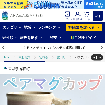
ログイン
新規登録
カート
カテゴリ
地域
ランキング
控除額を調べる
寄付額
旅先を探す
特集
ご利用ガイド
「ふるさとチョイス」システム連携に関して
+1
TOP
東北地方
宮城県
柴田町
パステルレインボー ペア
TOP
日用品・雑貨
食器
パステルレインボー ペア マグカップ
宮城県
柴田町