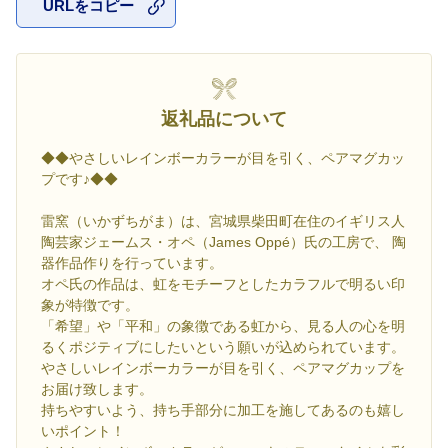
URLをコピー
お気に入
返礼品について
◆◆やさしいレインボーカラーが目を引く、ペアマグカッ
プです♪◆◆
雷窯（いかずちがま）は、宮城県柴田町在住のイギリス人
陶芸家ジェームス・オペ（James Oppé）氏の工房で、 陶
器作品作りを行っています。
オペ氏の作品は、虹をモチーフとしたカラフルで明るい印
象が特徴です。
「希望」や「平和」の象徴である虹から、見る人の心を明
るくポジティブにしたいという願いが込められています。
やさしいレインボーカラーが目を引く、ペアマグカップを
お届け致します。
持ちやすいよう、持ち手部分に加工を施してあるのも嬉し
いポイント！