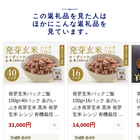
この返礼品を見た人は
ほかにこんな返礼品を
見ています。
発芽玄米パックご飯
発芽玄米パックご飯
羊
150g×40パック 金のい
150g×16パック 金のい
ぶき発芽玄米 黒米 発芽
ぶき発芽玄米 黒米 発芽
玄米 レンジ 有機栽培 パ
玄米 レンジ 有機栽培 パ
4
ックライス ご飯 米 レン
ックライス ご飯 米 レン
31,000円
14,000円
5
チン 【有機農園ファー
チン 【有機農園ファー
ミン株式会社】 tm117
ミン株式会社】 tm118
宮城県 登米市
宮城県 登米市