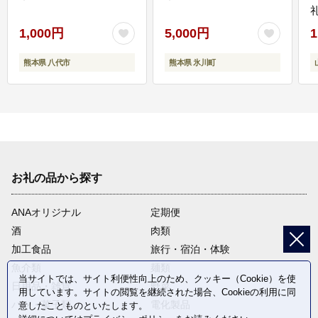
1,000円
5,000円
1
熊本県 八代市
熊本県 氷川町
お礼の品から探す
ANAオリジナル
定期便
酒
肉類
加工食品
旅行・宿泊・体験
魚介類
麺類
当サイトでは、サイト利便性向上のため、クッキー（Cookie）を使
日用品・雑貨
野菜
用しています。サイトの閲覧を継続された場合、Cookieの利用に同
パン・菓子類
電化製品
意したことものといたします。