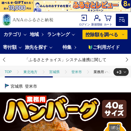
ログイン
新規登録
カート
カテゴリ
地域
ランキング
控除額を調べる
寄付額
旅先を探す
特集
ご利用ガイド
「ふるさとチョイス」システム連携に関して
+3
TOP
東北地方
宮城県
登米市
業務用 ハンバーグ 国内製
TOP
肉
業務用 ハンバーグ 国内製造 合計1kg (40g×25個) レン
宮城県
登米市
TOP
肉
加工肉
業務用 ハンバーグ 国内製造 合計1kg (40g
TOP
肉
加工肉
ハンバーグ
業務用 ハンバーグ 国内製造