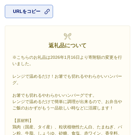
URLをコピー
お気に入
返礼品について
※こちらのお礼品は2026年1月16日より寄附額の変更を行
いました。
レンジで温めるだけ！お箸でも切れるやわらかいハンバー
グ。
お箸でも切れるやわらかいハンバーグです。
レンジで温めるだけで簡単に調理が出来るので、お弁当や
ご飯のおかずがもう一品欲しい時などに活躍します！
【原材料】
鶏肉（国産、タイ産）、粒状植物性たん白、たまねぎ、パ
ン粉、牛脂、しょうゆ、砂糖、食塩、赤ワイン、香辛料、