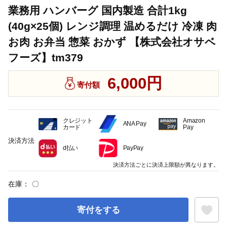
業務用 ハンバーグ 国内製造 合計1kg
(40g×25個) レンジ調理 温めるだけ 冷凍 肉
お肉 お弁当 惣菜 おかず 【株式会社オサベ
フーズ】tm379
6,000円
寄付額
クレジット
Amazon
ANA Pay
カード
Pay
決済方法
d払い
PayPay
決済方法ごとに決済上限額が異なります。
在庫：
〇
寄付をする