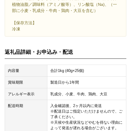
植物油脂／調味料（アミノ酸等）、リン酸塩（Na)、（一
部に小麦・乳成分・牛肉・鶏肉・大豆を含む）
【保存方法】
冷凍
返礼品詳細・お申込み・配送
内容量
合計1kg (40g×25個)
賞味期限
製造日から1年間
アレルギー表示
乳成分、小麦、牛肉、鶏肉、大豆
配送時期
入金確認後、2ヶ月以内に発送
※配送日はご指定いただけませんので、ご
了承ください。
※天候や生産状況などやむを得ない理由に
よって発送が遅れる場合がございます。