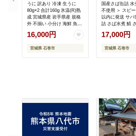
うに 訳あり 冷凍 生うに
国産さば缶詰 水煮
80g×2 合計160g 氷温(R)熟
不使用 ＞ スピー
成 宮城県産 岩手県産 規格
以内に発送 サバ
外 不揃い 小分け 海鮮 魚介
詰 さば水煮 鯖 
ウニ丼 ミョウバン不使用
ベルレスサバ缶 
16,000円
17,000円
雲丹 ウニ 刺身 宮城県 石巻
環境配慮 缶詰 缶
市 まるたか水産 ふるさと
エコ缶詰 分別し
宮城県 石巻市
宮城県 石巻市
納税
防災備蓄 缶詰 
る缶詰 ローリン
缶詰 保存食