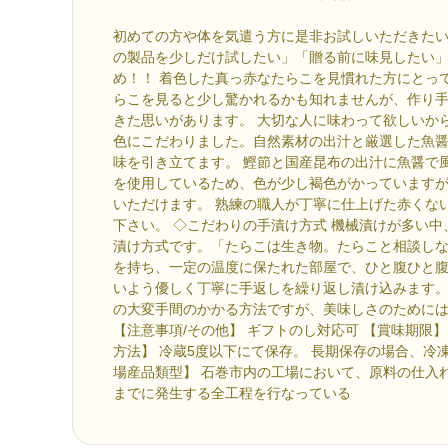
初めての方や体を気遣う方に是非お試しいただきたい
の製品を少しだけ試したい」「贈る前に味見したい
め！！ 着色した真っ赤なたらこを見慣れた方にとっ
らこを見ると少し驚かれるかも知れませんが、作り
きた思いがあります。 大切な人に味わって欲しいか
色にこだわりました。自然素材の出汁と厳選した魚
味を引き立てます。 鰹節と国産昆布の出汁に魚醤で
を使用しているため、色が少し褐色がかっています
いただけます。 熟練の職人が丁寧に仕上げた赤くな
下さい。 ◇こだわりの手漬け方式 機械漬けが多い
漬け方式です。「たらこは生き物。たらこと相談し
を持ち、一定の温度に保たれた部屋で、ひと腹ひと
いよう優しく丁寧に手返しを繰り返し漬け込みます
の大変手間のかかる方法ですが、美味しさのために
【注意事項/その他】 ギフトのし対応可 【賞味期限】 
方法】 冷蔵5度以下にて保存。 長期保存の場合、冷凍
場産品類型】 石巻市内の工場において、原料の仕入
までに発生する全工程を行なっている