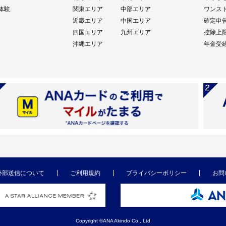
体験
関東エリア
中部エリア
ワンス
近畿エリア
中国エリア
確定申
四国エリア
九州エリア
控除上
沖縄エリア
年金受
外部送信について
ご利用規約
プライバシーポリシー
お問
Copyright ©ANA Akindo Co., Ltd