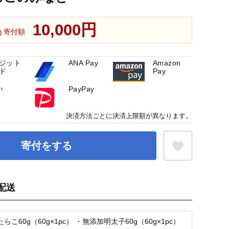
10,000円
寄付額
ジット
ANA Pay
Amazon
ド
Pay
い
PayPay
決済方法ごとに決済上限額が異なります。
寄付をする
配送
お気に入り登録
らこ60g（60g×1pc） ・無添加明太子60g（60g×1pc）