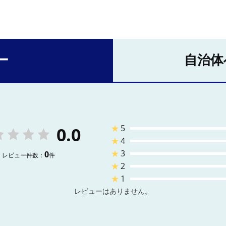
ー
自治体
★
5
0.0
★
4
★
3
0
レビュー件数：
件
★
2
★
1
レビューはありません。