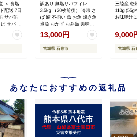
 ＜ 食塩
訳あり 無塩サバフィレ
三陸産 乾
ド配送 7日
3.5kg （30枚前後） 冷凍 さ
110g (5
缶 サバ缶
ば 鯖 不揃い 魚 お魚 焼き魚
お味噌汁に
さば サバ ラ
煮魚 おかず お弁当 美味し
ラベルレス
い 簡単調理
13,000円
9,000
詰 SDGs
やすい缶詰
宮城県 石巻市
宮城県 石
ゴミ減らせ
グストック
あなたにおすすめの返礼品