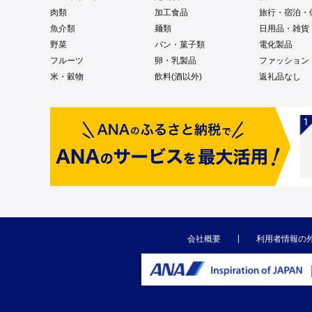
肉類
加工食品
旅行・宿泊・
魚介類
麺類
日用品・雑貨
野菜
パン・菓子類
電化製品
フルーツ
卵・乳製品
ファッション
米・穀物
飲料(酒以外)
返礼品なし
会社概要
利用者情報の