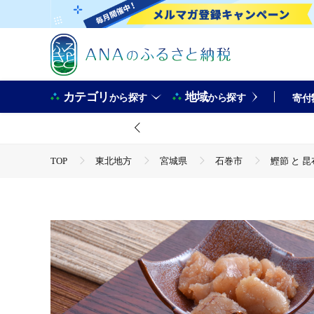
カテゴリ
地域
から探す
から探す
寄付
TOP
東北地方
宮城県
石巻市
鰹節 と 
TOP
魚介類
うに・いくら・魚卵
たらこ・明
鰹節 と 昆布 の 天然だし たらこ 明太子 無添加 お試し Ａセッ