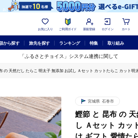
お気に入り
ご利用ガイド
新規登録
ログイン
カート
額から探す
旅先を探す
ランキング
特集
取り組み
「ふるさとチョイス」システム連携に関して
昆布 の 天然だし たらこ 明太子 無添加 お試し Ａセット カットたらこ カット
太子
ト カットたらこ カット明太子 無着色 手漬け ギフト 愛情たらこのみなと
宮城県
石巻市
鰹節 と 昆布 の 
し Ａセット カッ
け ギフト 愛情た