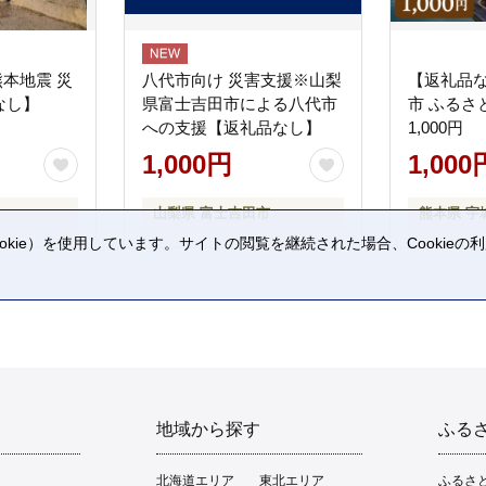
熊本地震 災
八代市向け 災害支援※山梨
【返礼品
なし】
県富士吉田市による八代市
市 ふるさ
への支援【返礼品なし】
1,000円
1,000円
1,000
山梨県 富士吉田市
熊本県 宇
kie）を使用しています。サイトの閲覧を継続された場合、Cookie
。
地域から探す
ふる
北海道エリア
東北エリア
ふるさ