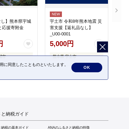
なし】熊本県宇城
宇土市 令和8年熊本地震 災
と応援寄附金
害支援【返礼品なし】
_U00-0001
円
5,000円
城市
熊本県 宇土市
の利用に同意したことものといたします。
OK
さと納税ガイド
と納税の基本ガイド
ANAのふるさと納税の特徴