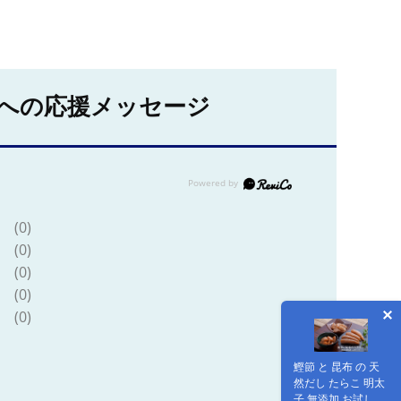
への応援メッセージ
(0)
(0)
(0)
(0)
(0)
鰹節 と 昆布 の 天
然だし たらこ 明太
子 無添加 お試し Ａ