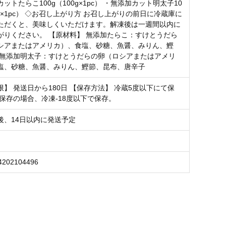
ットたらこ100g（100g×1pc） ・無添加カット明太子10
0g×1pc） ◇お召し上がり方 お召し上がりの前日に冷蔵庫に
ただくと、美味しくいただけます。解凍後は一週間以内に
がりください。 【原材料】 無添加たらこ：すけとうだら
シアまたはアメリカ）、食塩、砂糖、魚醤、みりん、鰹
 無添加明太子：すけとうだらの卵（ロシアまたはアメリ
塩、砂糖、魚醤、みりん、鰹節、昆布、唐辛子
】 発送日から180日 【保存方法】 冷蔵5度以下にて保
期保存の場合、冷凍-18度以下で保存。
後、14日以内に発送予定
4202104496