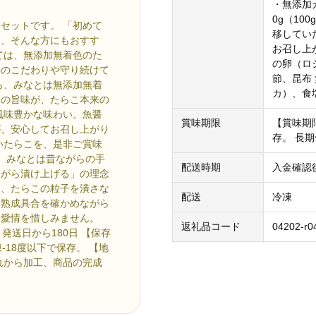
・無添加カ
0g（10
セットです。 「初めて
移してい
」、そんな方にもおすす
お召し上
ては、無添加無着色のた
の卵（ロ
手のこだわりや守り続けて
節、昆布
ら、みなとは無添加無着
カ）、食
醤の旨味が、たらこ本来の
風味豊かな味わい。魚醤
賞味期限
【賞味期限
が、安心してお召し上がり
存。 長
いたらこを、是非ご賞味
中、みなとは昔ながらの手
配送時期
入金確認
ながら漬け上げる」の理念
腹、たらこの粒子を潰さな
配送
冷凍
。熟成具合を確かめながら
は愛情を惜しみません。
返礼品コード
04202-r0
発送日から180日 【保存
-18度以下で保存。 【地
れから加工、商品の完成