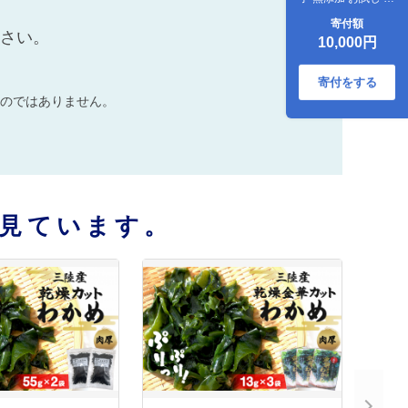
セット カットたら
寄付額
こ カット明太子 無
ださい。
10,000円
着色 手漬け ギフト
愛情たらこのみな
と
寄付をする
のではありません。
見ています。