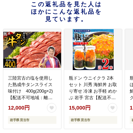
この返礼品を見た人は
ほかにこんな返礼品を
見ています。
三陸宮古の塩を使用し
瓶ドン ウニイクラ 2本
た熟成牛タンスライス
セット 川秀 海鮮丼 お取
味付け 400g(200g×2)
り寄せ 冷凍 お手軽 めか
【配送不可地域：離
ぶ 岩手 宮古【配送不可
島】
地域：離島】
12,000円
15,000円
1
岩手県 宮古市
岩手県 宮古市