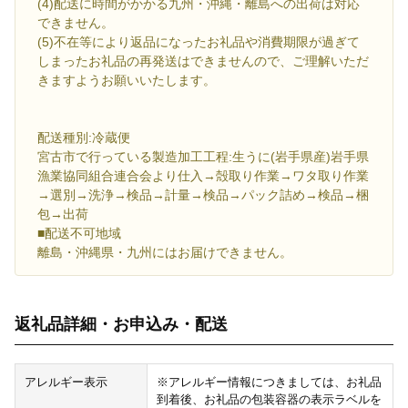
(4)配送に時間がかかる九州・沖縄・離島への出荷は対応
できません。
(5)不在等により返品になったお礼品や消費期限が過ぎて
しまったお礼品の再発送はできませんので、ご理解いただ
きますようお願いいたします。
配送種別:冷蔵便
宮古市で行っている製造加工工程:生うに(岩手県産)岩手県
漁業協同組合連合会より仕入→殻取り作業→ワタ取り作業
→選別→洗浄→検品→計量→検品→パック詰め→検品→梱
包→出荷
■配送不可地域
離島・沖縄県・九州にはお届けできません。
返礼品詳細・お申込み・配送
アレルギー表示
※アレルギー情報につきましては、お礼品
到着後、お礼品の包装容器の表示ラベルを