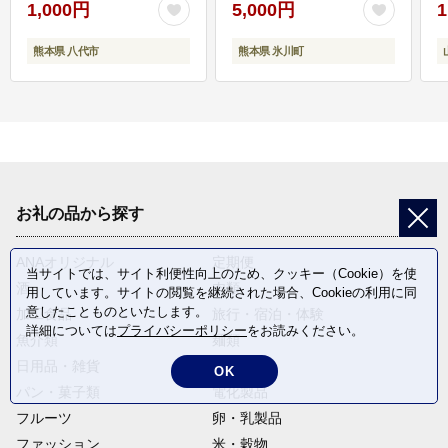
1,000円
5,000円
1
熊本県 八代市
熊本県 氷川町
お礼の品から探す
ANAオリジナル
定期便
当サイトでは、サイト利便性向上のため、クッキー（Cookie）を使
酒
肉類
用しています。サイトの閲覧を継続された場合、Cookieの利用に同
意したことものといたします。
加工食品
旅行・宿泊・体験
詳細については
プライバシーポリシー
をお読みください。
魚介類
麺類
日用品・雑貨
野菜
OK
パン・菓子類
電化製品
フルーツ
卵・乳製品
ファッション
米・穀物