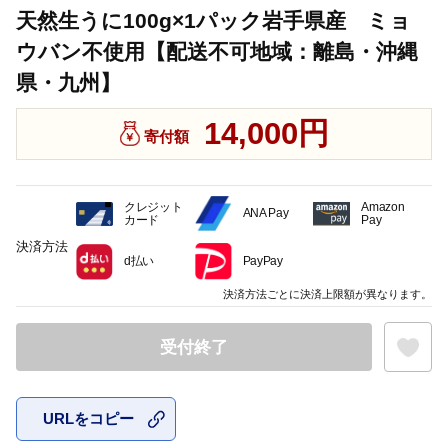
天然生うに100g×1パック岩手県産 ミョ
ウバン不使用【配送不可地域：離島・沖縄
県・九州】
14,000円
寄付額
クレジット
Amazon
ANA Pay
カード
Pay
決済方法
d払い
PayPay
決済方法ごとに決済上限額が異なります。
受付終了
URLをコピー
お気に入