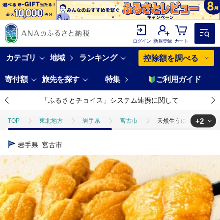
ログイン
新規登録
カート
カテゴリ
地域
ランキング
控除額を調べる
寄付額
旅先を探す
特集
ご利用ガイド
「ふるさとチョイス」システム連携に関して
+2
TOP
東北地方
岩手県
宮古市
天然生うに100g×1
TOP
魚介類
天然生うに100g×1パック岩手県産 ミョウバン不
岩手県
宮古市
TOP
魚介類
うに・いくら・魚卵
天然生うに100g×1パ