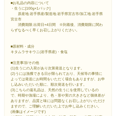
■お礼品の内容について
・生うに[100g×1パック]
原産地:岩手県産/製造地:岩手県宮古市/加工地:岩手県
宮古市
消費期限:出荷日+4日間 ※到着後、消費期限に関わ
らずなるべく早くお召し上がりください。
■原材料・成分
キタムラサキウニ(岩手県産)・食塩
■注意事項/その他
(1)生うにの入荷があり次第発送となります。
(2)うには漁獲できる日が限られており、天候等の事情に
よっては発送にお時間をいただく場合もありますが、お申
し込みいただいた順に、順次発送を行います。
(3)こちらの返礼品は、天然の生うにを使用しているの
で、時期や漁場により、色・形や実の大きさなど個体差が
ありますが、品質と味には問題なくお召し上がりいただけ
ますので、ご理解いただいた上でお申し込みください。
(画像はイメージです)