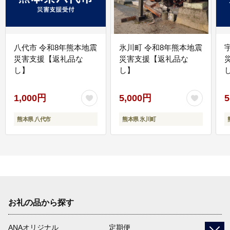
八代市 令和8年熊本地震
氷川町 令和8年熊本地震
災害支援【返礼品な
災害支援【返礼品な
し】
し】
し
1,000円
5,000円
5
熊本県 八代市
熊本県 氷川町
お礼の品から探す
ANAオリジナル
定期便