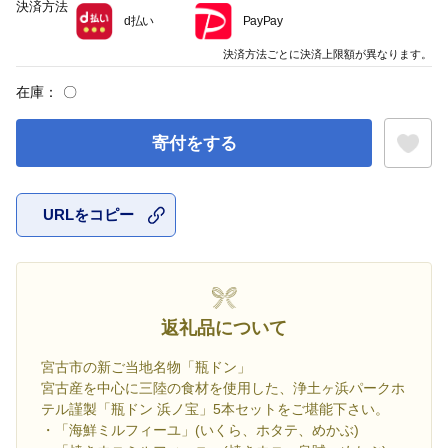
決済方法
d払い
PayPay
決済方法ごとに決済上限額が異なります。
在庫：
〇
寄付をする
URLをコピー
お気に入
返礼品について
宮古市の新ご当地名物「瓶ドン」
宮古産を中心に三陸の食材を使用した、浄土ヶ浜パークホ
テル謹製「瓶ドン 浜ノ宝」5本セットをご堪能下さい。
・「海鮮ミルフィーユ」(いくら、ホタテ、めかぶ)