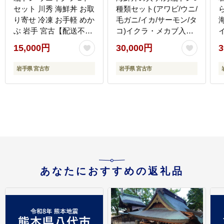
セット 川秀 海鮮丼 お取
種類セット(アワビ/ウニ/
り寄せ 冷凍 お手軽 めか
毛ガニ/イカ/サーモン/タ
ぶ 岩手 宮古【配送不可
コ)イクラ・メカブ入り!
地域：離島】
【配送不可地域：離
15,000円
30,000円
3
島】
岩手県 宮古市
岩手県 宮古市
あなたにおすすめの返礼品