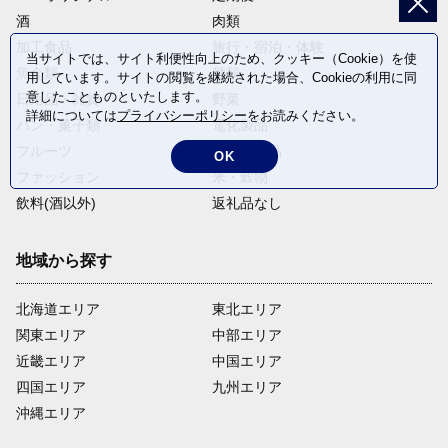
酒
肉類
加工食品
旅行・宿泊・体験
当サイトでは、サイト利便性向上のため、クッキー（Cookie）を使
魚介類
麺類
用しています。サイトの閲覧を継続された場合、Cookieの利用に同
意したことものといたします。
日用品・雑貨
野菜
詳細については
プライバシーポリシー
をお読みください。
パン・菓子類
電化製品
フルーツ
卵・乳製品
OK
ファッション
米・穀物
飲料(酒以外)
返礼品なし
地域から探す
北海道エリア
東北エリア
関東エリア
中部エリア
近畿エリア
中国エリア
四国エリア
九州エリア
沖縄エリア