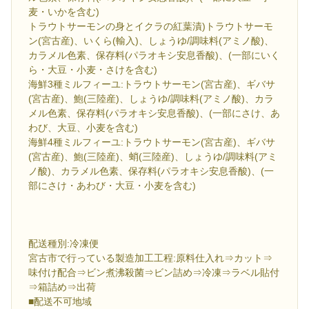
麦・いかを含む)
トラウトサーモンの身とイクラの紅葉漬)トラウトサーモ
ン(宮古産)、いくら(輸入)、しょうゆ/調味料(アミノ酸)、
カラメル色素、保存料(パラオキシ安息香酸)、(一部にいく
ら・大豆・小麦・さけを含む)
海鮮3種ミルフィーユ:トラウトサーモン(宮古産)、ギバサ
(宮古産)、鮑(三陸産)、しょうゆ/調味料(アミノ酸)、カラ
メル色素、保存料(パラオキシ安息香酸)、(一部にさけ、あ
わび、大豆、小麦を含む)
海鮮4種ミルフィーユ:トラウトサーモン(宮古産)、ギバサ
(宮古産)、鮑(三陸産)、蛸(三陸産)、しょうゆ/調味料(アミ
ノ酸)、カラメル色素、保存料(パラオキシ安息香酸)、(一
部にさけ・あわび・大豆・小麦を含む)
配送種別:冷凍便
宮古市で行っている製造加工工程:原料仕入れ⇒カット⇒
味付け配合⇒ビン煮沸殺菌⇒ビン詰め⇒冷凍⇒ラベル貼付
⇒箱詰め⇒出荷
■配送不可地域