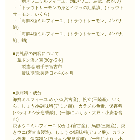
・「焼きウニミルフィーユ」(焼きウニ、烏賊、めかぶ)
・「トラウトサーモンの身とイクラの紅葉漬」(トラウト
サーモン、いくら)
・「海鮮3種ミルフィーユ」(トラウトサーモン、ギバサ、
鮑)
・「海鮮4種ミルフィーユ」(トラウトサーモン、ギバサ、
鮑、蛸)
■お礼品の内容について
・瓶ドン浜ノ宝[80g×5本]
製造地:岩手県宮古市
賞味期限:製造日から6ヶ月
■原材料・成分
海鮮ミルフィーユ:めかぶ(宮古産)、帆立(三陸産)、いく
ら、しょうゆ/調味料(アミノ酸)、カラメル色素、保存料
(パラオキシ安息香酸)、(一部にいくら・大豆・小麦を含
む)
焼きウニミルフィーユ:めかぶ(宮古産)、烏賊(三陸産)、焼
きウニ(宮古市製造)、しょうゆ/調味料(アミノ酸)、カラメ
ル色素、保存料(パラオキシ安息香酸)、(一部に大豆・小