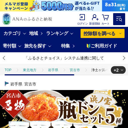
ログイン
新規登録
カート
カテゴリ
地域
ランキング
控除額を調べる
寄付額
旅先を探す
特集
ご利用ガイド
「ふるさとチョイス」システム連携に関して
+2
TOP
東北地方
岩手県
宮古市
浄土ヶ浜パークホテル
TOP
加工食品
浄土ヶ浜パークホテル【瓶ドン浜ノ宝】5本セット
岩手県
宮古市
TOP
加工食品
ほかの加工食品
浄土ヶ浜パークホテル【瓶ド