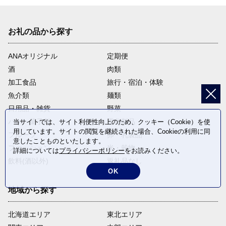
お礼の品から探す
ANAオリジナル
定期便
酒
肉類
加工食品
旅行・宿泊・体験
魚介類
麺類
日用品・雑貨
野菜
パン・菓子類
電化製品
当サイトでは、サイト利便性向上のため、クッキー（Cookie）を使
用しています。サイトの閲覧を継続された場合、Cookieの利用に同
フルーツ
卵・乳製品
意したことものといたします。
ファッション
米・穀物
詳細については
プライバシーポリシー
をお読みください。
飲料(酒以外)
返礼品なし
OK
地域から探す
北海道エリア
東北エリア