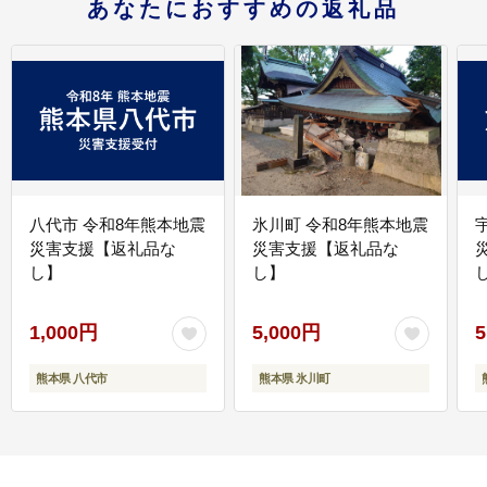
あなたにおすすめの返礼品
八代市 令和8年熊本地震
氷川町 令和8年熊本地震
災害支援【返礼品な
災害支援【返礼品な
し】
し】
し
1,000円
5,000円
5
熊本県 八代市
熊本県 氷川町