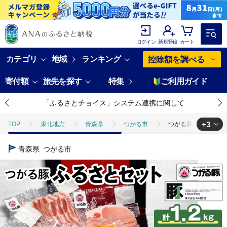
ログイン
新規登録
カート
カテゴリ
地域
ランキング
控除額を調べる
寄付額
旅先を探す
特集
ご利用ガイド
「ふるさとチョイス」システム連携に関して
+3
TOP
東北地方
青森県
つがる市
つがる豚ふるさとセット｜
TOP
肉
つがる豚ふるさとセット｜国産 青森 肉 豚肉 肩ロース 豚バラ 
青森県
つがる市
TOP
肉
豚肉
つがる豚ふるさとセット｜国産 青森 肉 豚肉 肩ロー
TOP
肉
豚肉
三元豚
つがる豚ふるさとセット｜国産 青森 