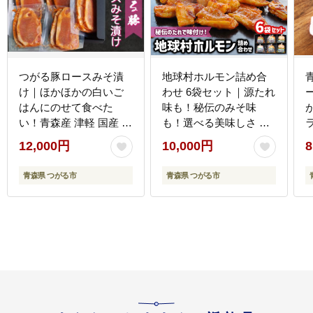
つがる豚ロースみそ漬
地球村ホルモン詰め合
け｜ほかほかの白いご
わせ 6袋セット｜源たれ
はんにのせて食べた
味も！秘伝のみそ味
い！青森産 津軽 国産 焼
も！選べる美味しさ 国
肉 味噌漬け 豚肉 ぶた肉
産 食べ比べ 焼肉 つがる
る
12,000円
10,000円
8
ポーク[0398]
ホルモン ホルモン焼き
冷凍 味付き 焼くだけ 焼
青森県 つがる市
青森県 つがる市
き肉 キムチ味 塩味 源タ
レ味 [0397]