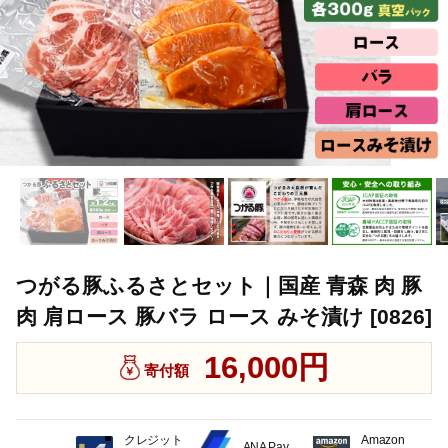
つがる豚ふるさとセット｜国産 青森 肉 豚
肉 肩ロース 豚バラ ロース みそ漬け [0826]
16,000円
寄付額
クレジット
Amazon
ANA Pay