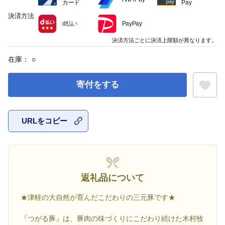
カード
Pay
決済方法
d払い
PayPay
決済方法ごとに決済上限額が異なります。
在庫：
○
寄付をする
URLをコピー
お気に入
返礼品について
★津軽の大自然が育んだこだわりの三元豚です★
『つがる豚』は、豚肉の味づくりにこだわり続けた木村牧