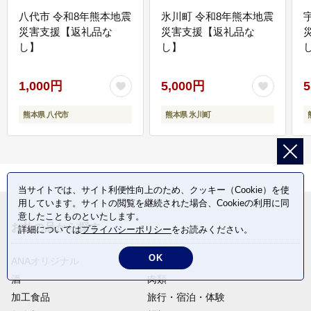
八代市 令和8年熊本地震
氷川町 令和8年熊本地震
災害支援【返礼品な
災害支援【返礼品な
し】
し】
し
1,000円
5,000円
5
熊本県 八代市
熊本県 氷川町
当サイトでは、サイト利便性向上のため、クッキー（Cookie）を使
用しています。サイトの閲覧を継続された場合、Cookieの利用に同
意したことものといたします。
お礼の品から探す
詳細については
プライバシーポリシー
をお読みください。
OK
ANAオリジナル
定期便
酒
肉類
加工食品
旅行・宿泊・体験