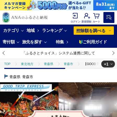
ログイン
新規登録
カート
カテゴリ
地域
ランキング
控除額を調べる
寄付額
旅先を探す
特集
ご利用ガイド
「ふるさとチョイス」システム連携に関して
+1
TOP
東北地方
青森県
青森市
【GOOD TRIP EXP
TOP
旅行・宿泊・体験
宿泊券
【GOOD TRIP EXPRES
青森県
青森市