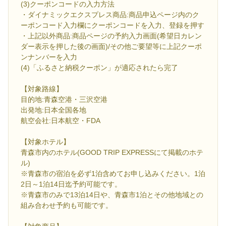
(3)クーポンコードの入力方法
・ダイナミックエクスプレス商品:商品申込ページ内のク
ーポンコード入力欄にクーポンコードを入力、登録を押す
・上記以外商品:商品ページの予約入力画面(希望日カレン
ダー表示を押した後の画面)/その他ご要望等に上記クーポ
ンナンバーを入力
(4)「ふるさと納税クーポン」が適応されたら完了
【対象路線】
目的地:青森空港・三沢空港
出発地:日本全国各地
航空会社:日本航空・FDA
【対象ホテル】
青森市内のホテル(GOOD TRIP EXPRESSにて掲載のホテ
ル)
※青森市の宿泊を必ず1泊含めてお申し込みください。1泊
2日～1泊14日迄予約可能です。
※青森市のみで13泊14日や、青森市1泊とその他地域との
組み合わせ予約も可能です。