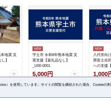
熊本地震 災
宇土市 令和8年熊本地震 災
八代市向け
なし】
害支援【返礼品なし】
県富士吉
_U00-0001
への支援
5,000円
1,000
kie）を使用しています。サイトの閲覧を継続された場合、Cookie
熊本県 宇土市
山梨県 富
。