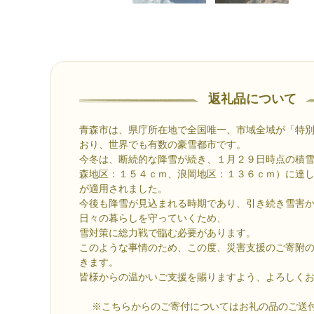
返礼品について
青森市は、県庁所在地で全国唯一、市域全域が「特
おり、世界でも有数の豪雪都市です。
今冬は、断続的な降雪が続き、１月２９日時点の積
森地区：１５４ｃｍ、浪岡地区：１３６ｃｍ）に達
が適用されました。
今後も降雪が見込まれる時期であり、引き続き雪害
日々の暮らしを守っていくため、
雪対策に総力戦で臨む必要があります。
このような事情のため、この度、災害支援のご寄附
きます。
皆様からの温かいご支援を賜りますよう、よろしく
※こちらからのご寄付についてはお礼の品のご送