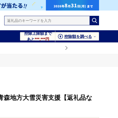
控除上限額まで
控除額を調べる
あと
***,***円
月青森地方大雪災害支援【返礼品な