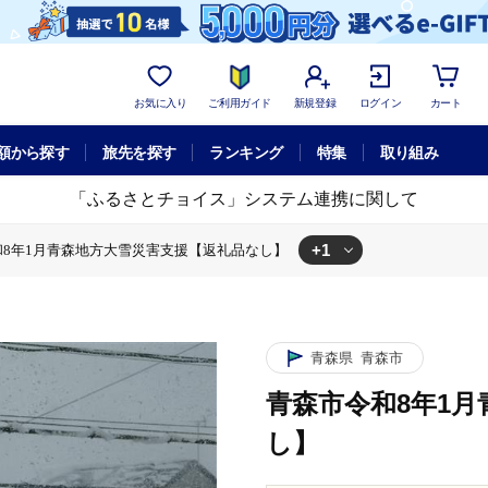
お気に入り
ご利用ガイド
新規登録
ログイン
カート
額から探す
旅先を探す
ランキング
特集
取り組み
「ふるさとチョイス」システム連携に関して
+1
和8年1月青森地方大雪災害支援【返礼品なし】
支援【返礼品なし】
青森県
青森市
青森市令和8年1
し】