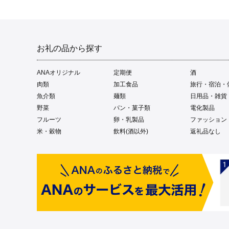
お礼の品から探す
ANAオリジナル
定期便
酒
肉類
加工食品
旅行・宿泊・
魚介類
麺類
日用品・雑貨
野菜
パン・菓子類
電化製品
フルーツ
卵・乳製品
ファッション
米・穀物
飲料(酒以外)
返礼品なし