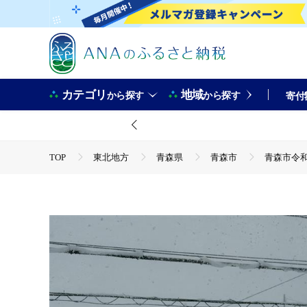
カテゴリ
地域
から探す
から探す
寄付
TOP
東北地方
青森県
青森市
青森市令
TOP
災害支援
青森市令和8年1月青森地方大雪災害