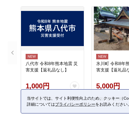
八代市 令和8年熊本地震 災
氷川町 令和8年
害支援【返礼品なし】
害支援【返礼品
1,000円
5,000円
当サイトでは、サイト利便性向上のため、クッキー（Coo
熊本県 八代市
熊本県 氷川町
詳細については
プライバシーポリシー
をお読みください