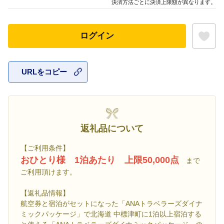
決済方法ごとに決済上限額が異なります。
ログイン
URLをコピー
お気に入
返礼品について
【ご利用条件】
おひとり様 1泊あたり 上限50,000点
まで
ご利用頂けます。
【返礼品情報】
航空券と宿泊がセットになった「ANAトラベラーズダイナ
ミックパッケージ」で北海道 中標津町に1泊以上宿泊する