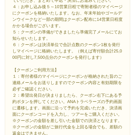
ていただき、まとめて申込・決済にお進みください。
４：お申し込み後５～10営業日程で寄附者様のマイページ
にクーポンを格納いたします。なお、年末年始やゴールデ
ンウイークなど一部の期間はクーポン配布に14営業日程度
かかる場合がございます。
５：クーポンの準備ができましたら準備完了メールにてお
知らせいたします。
６：クーポンは決済単位で合計点数のクーポン1枚を発行
しマイページに格納いたします。（例えば寄付額合計25,0
00円に対し7,500点分のクーポンを発行します）
【クーポンご利用方法】
１：寄付者様のマイページにクーポンが格納された旨のご
連絡メールをお送りしますのでクーポン内容と有効期限を
必ずご確認ください。
２：希望出発日が決まりましたら、クーポン右下にある予
約ボタンを押してください。ANAトラベラーズの予約画面
に遷移します。画面に沿って予約を完成いただき、決済画
面にクーポンコードを入力し、ツアーをご購入ください。
※クーポンの金額を差し引いた金額での決済となります。
※クーポンの金額がご旅行代金を上回る場合でも、差額の
返金はできません。