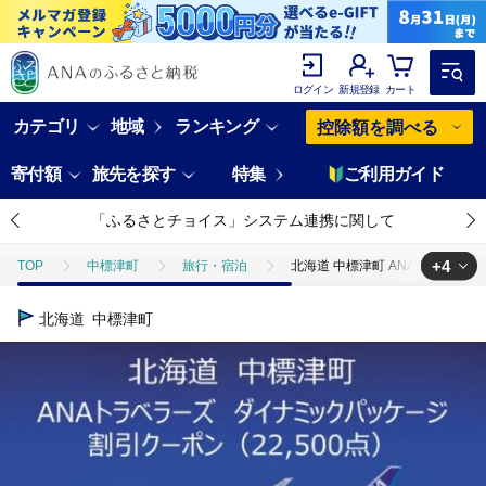
ログイン
新規登録
カート
カテゴリ
地域
ランキング
控除額を調べる
寄付額
旅先を探す
特集
ご利用ガイド
「ふるさとチョイス」システム連携に関して
+4
TOP
中標津町
旅行・宿泊
北海道 中標津町 ANAトラベラー
TOP
ANAオリジナル
ANA関連返礼品
北海道 中標津町 AN
北海道
中標津町
TOP
ANAオリジナル
ANA関連返礼品
ダイナミックパッケ
TOP
旅行・宿泊・体験
北海道 中標津町 ANAトラベラーズダイナミ
TOP
旅行・宿泊・体験
パッケージ旅行
ANAダイナミック