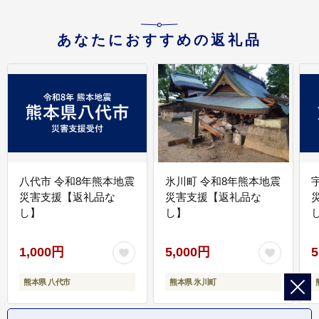
あなたにおすすめの返礼品
八代市 令和8年熊本地震
氷川町 令和8年熊本地震
災害支援【返礼品な
災害支援【返礼品な
し】
し】
し
1,000円
5,000円
5
熊本県 八代市
熊本県 氷川町