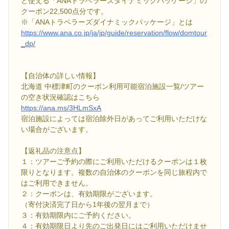
と使える「ANAトラベラーズダイナミックパッケージ」の
クーポン22,500点分です。
※「ANAトラベラーズダイナミックパッケージ」とは
https://www.ana.co.jp/ja/jp/guide/reservation/flow/domtour
_dp/
【自治体の詳しい情報】
北海道 中標津町のクーポン利用可能宿泊施設一覧/ツアー
の空き状況確認はこちら
https://ana.ms/3HLmSxA
宿泊施設によっては宿泊除外日があってご利用いただけな
い場合がございます。
【返礼品の注意点】
１：ツアーご予約の際にご利用いただけるクーポンは１枚
限りとなります。複数の自治体のクーポンを同じ旅程内で
はご利用できません。
２：クーポンは、有効期限がございます。
（寄付決済完了日から1年後の翌月まで）
３：有効期限内にご予約ください。
４：有効期限日より先のご出発日にはご利用いただけませ