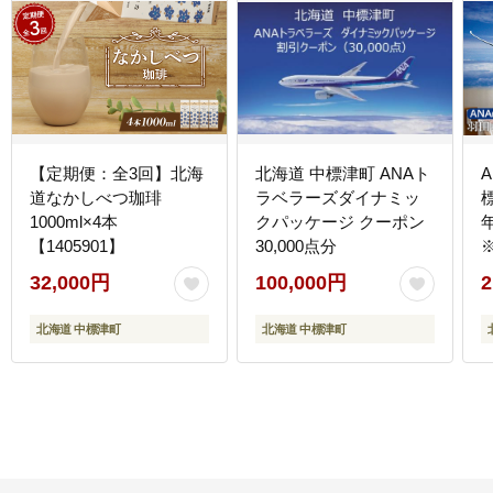
【定期便：全3回】北海
北海道 中標津町 ANAト
道なかしべつ珈琲
ラベラーズダイナミッ
1000ml×4本
クパッケージ クーポン
【1405901】
30,000点分
【
32,000円
100,000円
2
北海道 中標津町
北海道 中標津町