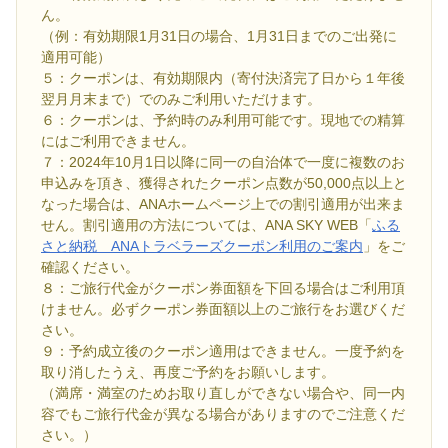
ん。
（例：有効期限1月31日の場合、1月31日までのご出発に
適用可能）
５：クーポンは、有効期限内（寄付決済完了日から１年後
翌月月末まで）でのみご利用いただけます。
６：クーポンは、予約時のみ利用可能です。現地での精算
にはご利用できません。
７：2024年10月1日以降に同一の自治体で一度に複数のお
申込みを頂き、獲得されたクーポン点数が50,000点以上と
なった場合は、ANAホームページ上での割引適用が出来ま
せん。割引適用の方法については、ANA SKY WEB「
ふる
さと納税 ANAトラベラーズクーポン利用のご案内
」をご
確認ください。
８：ご旅行代金がクーポン券面額を下回る場合はご利用頂
けません。必ずクーポン券面額以上のご旅行をお選びくだ
さい。
９：予約成立後のクーポン適用はできません。一度予約を
取り消したうえ、再度ご予約をお願いします。
（満席・満室のためお取り直しができない場合や、同一内
容でもご旅行代金が異なる場合がありますのでご注意くだ
さい。）