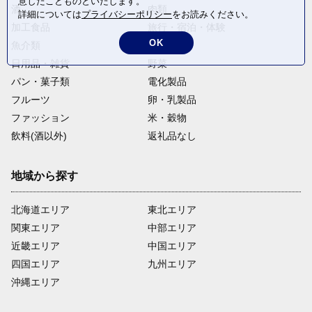
意したことものといたします。
酒
肉類
詳細については
プライバシーポリシー
をお読みください。
加工食品
旅行・宿泊・体験
OK
魚介類
麺類
日用品・雑貨
野菜
パン・菓子類
電化製品
フルーツ
卵・乳製品
ファッション
米・穀物
飲料(酒以外)
返礼品なし
地域から探す
北海道エリア
東北エリア
関東エリア
中部エリア
近畿エリア
中国エリア
四国エリア
九州エリア
沖縄エリア