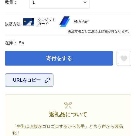
数量：
クレジット
ANA Pay
カード
決済方法
決済方法ごとに決済上限額が異なります。
在庫：
5
○
寄付をする
URLをコピー
お気に入
返礼品について
「牛乳はお腹がゴロゴロするから苦手」と言う声から製品
化！