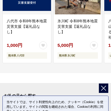
八代市 令和8年熊本地震
氷川町 令和8年熊本地震
災害支援【返礼品な
災害支援【返礼品な
し】
し】
1,000円
5,000円
1
熊本県 八代市
熊本県 氷川町
お礼の品から探す
当サイトでは、サイト利便性向上のため、クッキー（Cookie）を使
用しています。サイトの閲覧を継続された場合、Cookieの利用に同
ANAオリジナル
定期便