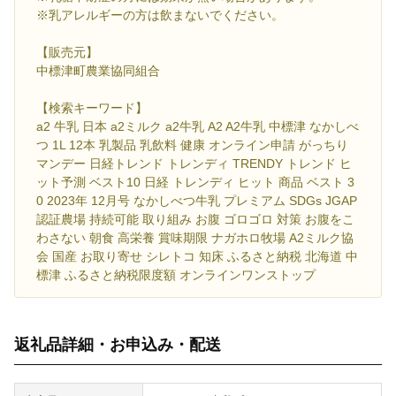
※乳アレルギーの方は飲まないでください。
【販売元】
中標津町農業協同組合
【検索キーワード】
a2 牛乳 日本 a2ミルク a2牛乳 A2 A2牛乳 中標津 なかしべ
つ 1L 12本 乳製品 乳飲料 健康 オンライン申請 がっちり
マンデー 日経トレンド トレンディ TRENDY トレンド ヒ
ット予測 ベスト10 日経 トレンディ ヒット 商品 ベスト 3
0 2023年 12月号 なかしべつ牛乳 プレミアム SDGs JGAP
認証農場 持続可能 取り組み お腹 ゴロゴロ 対策 お腹をこ
わさない 朝食 高栄養 賞味期限 ナガホロ牧場 A2ミルク協
会 国産 お取り寄せ シレトコ 知床 ふるさと納税 北海道 中
標津 ふるさと納税限度額 オンラインワンストップ
返礼品詳細・お申込み・配送