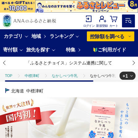
ログイン
新規登録
カート
カテゴリ
地域
ランキング
控除額を調べる
寄付額
旅先を探す
特集
ご利用ガイド
「ふるさとチョイス」システム連携に関して
+1
TOP
中標津町
なかしべつ牛乳
なかしべつ牛乳プレミアム NA2 
TOP
卵・乳製品
牛乳
なかしべつ牛乳プレミアム NA2 MILK 1
北海道
中標津町