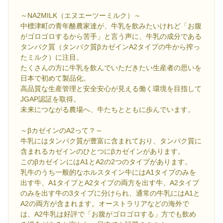
～NA2MILK（エヌエーツーミルク）～
中標津町の青年酪農家達が、牛乳を飲みたいけれど「お腹
がゴロゴロするから苦手」と言う声に、牛乳の成分である
タンパク質（タンパク質βカゼインA2タイプの牛から搾っ
たミルク）に注目。
たくさんの方に牛乳を飲んでいただきたい生産者の思いを
日本で初めて製品化。
高品質な生産管理と安全安心が見える働く環境を目指して
JGAP認証を取得。
未来につながる農場へ、牛たちとともに歩んでいます。
～βカゼインのA2って？～
牛乳にはタンパク質が豊富に含まれており、タンパク質に
含まれるカゼインのひとつにβカゼインがあります。
このβカゼインにはA1とA2の2つのタイプがあります。
乳牛のうち一般的なホルスタイン牛にはA1タイプのみを
出す牛、A1タイプとA2タイプの両方を出す牛、A2タイプ
のみを出す牛の3タイプに分けられ、通常の牛乳にはA1と
A2の両方が含まれます。オーストラリアなどの海外で
は、A2牛乳は好評で「お腹がゴロゴロする」方でも飲め