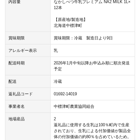
内容量
なかしべつ牛乳プレミアム NA2 MILK 1L×
12本
【原産地/製造地】
北海道中標津町
賞味期限
賞味期限：冷蔵 製造日より9日
アレルギー表示
乳
配送時期
2026年1月中旬以降お申込み順に順次発送
予定
配送
冷蔵
返礼品コード
01692-14019
事業者名
中標津町農業協同組合
地場産品
2
返礼品に使用する生乳は100％町内で生産
されており、生乳による付加価値が製品全
体の付加価値の約80％を占めているため。