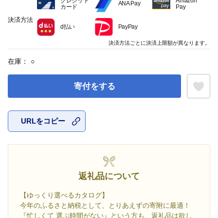
クレジット
Amazon
ANA Pay
カード
Pay
決済方法
d払い
PayPay
決済方法ごとに決済上限額が異なります。
在庫：
○
寄付をする
URLをコピー
お気に入
返礼品について
【ゆっくり選べるカタログ】
今年のふるさと納税として、とりあえずの寄附に最適！
『忙しくて 選ぶ時間がない』という方も、返礼品は欲し