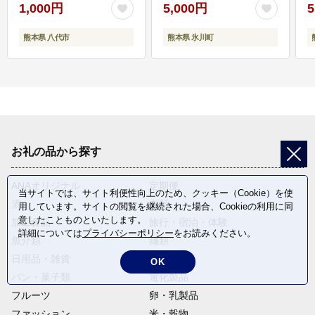
1,000円
5,000円
5
熊本県 八代市
熊本県 氷川町
お礼の品から探す
ANAオリジナル
定期便
当サイトでは、サイト利便性向上のため、クッキー（Cookie）を使
酒
肉類
用しています。サイトの閲覧を継続された場合、Cookieの利用に同
意したことものといたします。
加工食品
旅行・宿泊・体験
詳細については
プライバシーポリシー
をお読みください。
魚介類
麺類
日用品・雑貨
野菜
OK
パン・菓子類
電化製品
フルーツ
卵・乳製品
ファッション
米・穀物