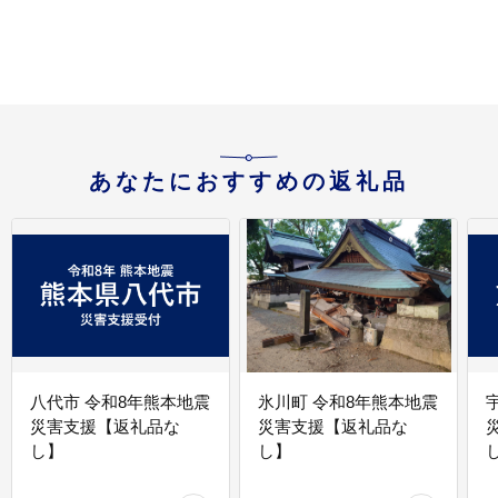
あなたにおすすめの返礼品
八代市 令和8年熊本地震
氷川町 令和8年熊本地震
災害支援【返礼品な
災害支援【返礼品な
し】
し】
し