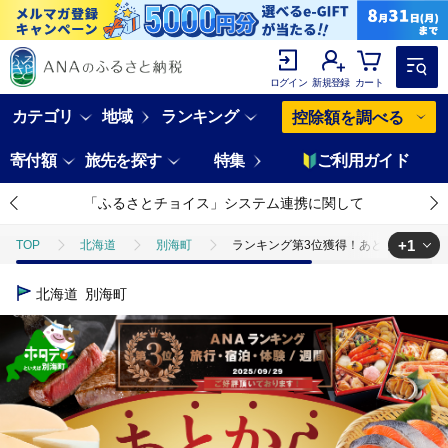
ログイン
新規登録
カート
カテゴリ
地域
ランキング
控除額を調べる
寄付額
旅先を探す
特集
ご利用ガイド
「ふるさとチョイス」システム連携に関して
+1
TOP
北海道
別海町
ランキング第3位獲得！あとから選べる 
TOP
旅行・宿泊・体験
ランキング第3位獲得！あとから選べる カ
北海道
別海町