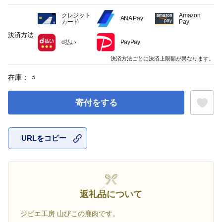
クレジット
Amazon
ANA Pay
カード
Pay
決済方法
d払い
PayPay
決済方法ごとに決済上限額が異なります。
在庫：
○
寄付をする
URLをコピー
お気に入
返礼品について
ジビエ工房 山びこの鹿肉です。