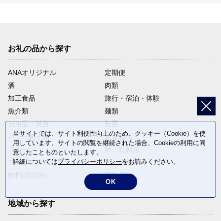
お礼の品から探す
ANAオリジナル
定期便
酒
肉類
加工食品
旅行・宿泊・体験
魚介類
麺類
日用品・雑貨
野菜
当サイトでは、サイト利便性向上のため、クッキー（Cookie）を使
パン・菓子類
電化製品
用しています。サイトの閲覧を継続された場合、Cookieの利用に同
フルーツ
卵・乳製品
意したことものといたします。
詳細については
プライバシーポリシー
をお読みください。
ファッション
米・穀物
飲料(酒以外)
返礼品なし
OK
地域から探す