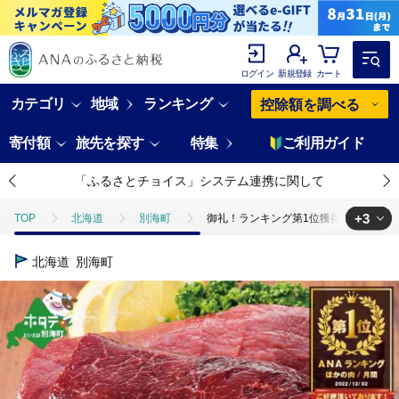
ログイン
新規登録
カート
カテゴリ
地域
ランキング
控除額を調べる
寄付額
旅先を探す
特集
ご利用ガイド
「ふるさとチョイス」システム連携に関して
+3
TOP
北海道
別海町
御礼！ランキング第1位獲得！鹿肉 ロース 60
TOP
肉
御礼！ランキング第1位獲得！鹿肉 ロース 600ｇ ( ロース300
北海道
別海町
TOP
肉
ジビエ
御礼！ランキング第1位獲得！鹿肉 ロース 600ｇ 
TOP
肉
ジビエ
ほかの肉
御礼！ランキング第1位獲得！鹿肉