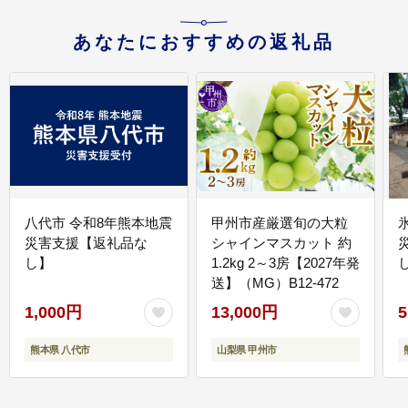
あなたにおすすめの返礼品
八代市 令和8年熊本地震
甲州市産厳選旬の大粒
災害支援【返礼品な
シャインマスカット 約
し】
1.2kg 2～3房【2027年発
送】（MG）B12-472
1,000円
13,000円
5
熊本県 八代市
山梨県 甲州市