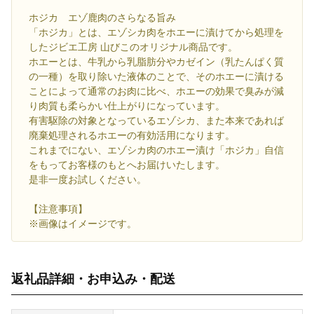
ホジカ エゾ鹿肉のさらなる旨み
「ホジカ」とは、エゾシカ肉をホエーに漬けてから処理を
したジビエ工房 山びこのオリジナル商品です。
ホエーとは、牛乳から乳脂肪分やカゼイン（乳たんぱく質
の一種）を取り除いた液体のことで、そのホエーに漬ける
ことによって通常のお肉に比べ、ホエーの効果で臭みが減
り肉質も柔らかい仕上がりになっています。
有害駆除の対象となっているエゾシカ、また本来であれば
廃棄処理されるホエーの有効活用になります。
これまでにない、エゾシカ肉のホエー漬け「ホジカ」自信
をもってお客様のもとへお届けいたします。
是非一度お試しください。
【注意事項】
※画像はイメージです。
返礼品詳細・お申込み・配送