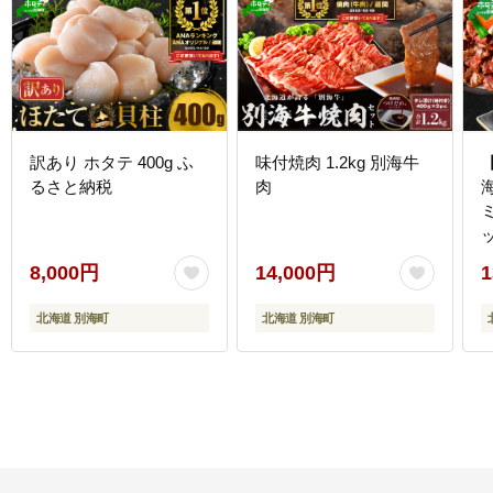
訳あり ホタテ 400g ふ
味付焼肉 1.2kg 別海牛
るさと納税
肉
ミ
8,000円
14,000円
1
北海道 別海町
北海道 別海町