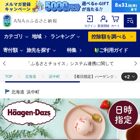
ログイン
新規登録
カート
カテゴリ
地域
ランキング
控除額を調べる
寄付額
旅先を探す
特集
ご利用ガイド
「ふるさとチョイス」システム連携に関して
+2
TOP
北海道
浜中町
【着日指定】ハーゲンダッツ『アソートボッ
TOP
卵・乳製品
【着日指定】ハーゲンダッツ『アソートボックス6箱』 
北海道
浜中町
TOP
卵・乳製品
アイスクリーム
【着日指定】ハーゲンダッツ