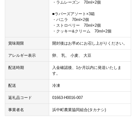
・ラムレーズン 70ml×2個
■ラバーズアソート×3箱
・バニラ 70ml×2個
・ストロベリー 70ml×2個
・クッキー&クリーム 70ml×2個
賞味期限
開封後はお早めにお召し上がりください。
アレルギー表示
卵、 乳、 小麦、 大豆
配送時期
入金確認後、1か月以内に発送いたしま
す。
配送
冷凍
返礼品コード
01663-H0016-007
事業者名
浜中町農業協同組合(タカナシ)