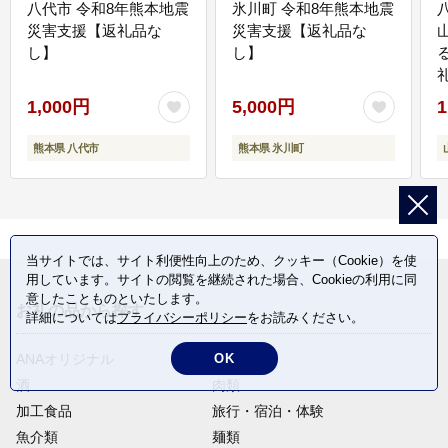
八代市 令和8年熊本地震
氷川町 令和8年熊本地震
災害支援【返礼品な
災害支援【返礼品な
し】
し】
1,000円
5,000円
1
熊本県 八代市
熊本県 氷川町
当サイトでは、サイト利便性向上のため、クッキー（Cookie）を使
用しています。サイトの閲覧を継続された場合、Cookieの利用に同
意したことものといたします。
お礼の品から探す
詳細については
プライバシーポリシー
をお読みください。
OK
ANAオリジナル
定期便
酒
肉類
加工食品
旅行・宿泊・体験
魚介類
麺類