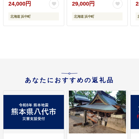
24,000円
29,000円
2
め合わせ ギフト 北海道
浜中町 ふるさと納税 人
ザ
北海道 浜中町
北海道 浜中町
気_H0016-111
あなたにおすすめの返礼品