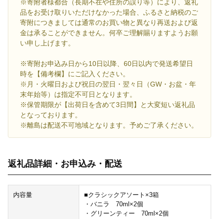
※寄附者様都合（長期不在や住所の誤り等）により、返礼
品をお受け取りいただけなかった場合、ふるさと納税のご
寄附につきましては通常のお買い物と異なり再送および返
金は承ることができません。何卒ご理解賜りますようお願
い申し上げます。
※寄附お申込み日から10日以降、60日以内で発送希望日
時を【備考欄】にご記入ください。
※月・火曜日および祝日の翌日・翌々日（GW・お盆・年
末年始等）は指定不可日となります。
※保管期限が【出荷日を含めて3日間】と大変短い返礼品
となっております。
※離島は配送不可地域となります。予めご了承ください。
返礼品詳細・お申込み・配送
内容量
■クラシックアソート×3箱
・バニラ 70ml×2個
・グリーンティー 70ml×2個