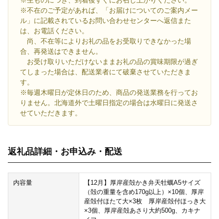
※不在のご予定があれば、「お届けについてのご案内メー
ル」に記載されているお問い合わせセンターへ返信また
は、お電話ください。
尚、不在等によりお礼の品をお受取りできなかった場
合、再発送はできません。
お受け取りいただけないままお礼の品の賞味期限が過ぎ
てしまった場合は、配送業者にて破棄させていただきま
す。
※毎週木曜日が定休日のため、商品の発送業務を行ってお
りません。北海道外で土曜日指定の場合は水曜日に発送さ
せていただきます。
返礼品詳細・お申込み・配送
内容量
【12月】厚岸産殻かき弁天牡蠣A5サイズ
（殻の重量を含め170g以上）×10個、厚岸
産殻付ほたて大×3枚 厚岸産殻付ほっき大
×3個、厚岸産殻あさり大約500g、カキナ