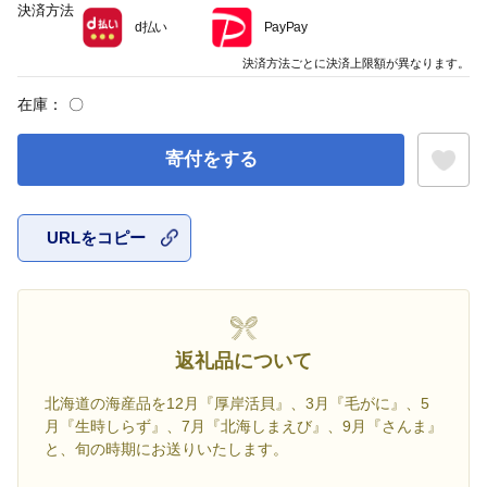
決済方法
d払い
PayPay
決済方法ごとに決済上限額が異なります。
在庫：
〇
寄付をする
URLをコピー
お気に入
返礼品について
北海道の海産品を12月『厚岸活貝』、3月『毛がに』、5
月『生時しらず』、7月『北海しまえび』、9月『さんま』
と、旬の時期にお送りいたします。