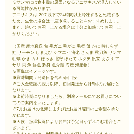
※サンマには食中毒の原因となるアニサキスが混入してい
る可能性があります。
アニサキスは-20℃以下で24時間以上冷凍すると死滅する
ため、生食の場合は一度冷凍することをおすすめします。
また、焼いてお召し上がる場合は十分に加熱してお召し上
がりください。
（国産 産地直送 旬 毛ガニ 毛がに 毛蟹 蟹 かに 時しらず
鮭 サーモン しまえび シマエビ 海老 さんま 秋刀魚 サンマ
牡蠣 かき カキ ほっき 北寄 ほたて ホタテ 帆立 あさり ア
サリ 貝 魚 鮮魚 刺身 魚介類 海産 海産物）
※画像はイメージです。
※賞味期間：発送日を含め5日目安
※ご入金確認の翌月以降、初回発送から計5回のお届けと
なります。
※出荷時期になりましたら、別途メールにてお届けについ
てのご案内をいたします。
※7月お届けの北海しまえびはお届け曜日のご希望を承り
かねます。
※天候、漁獲状況によりお届け予定日がずれこむ場合もご
ざいます。
※生ものにつき、到着後すぐにお召し上がりください。