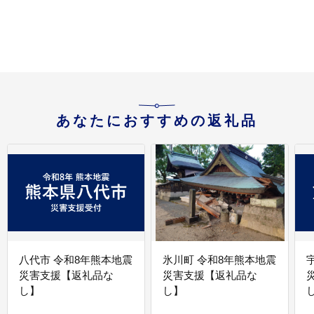
あなたにおすすめの返礼品
八代市 令和8年熊本地震
氷川町 令和8年熊本地震
災害支援【返礼品な
災害支援【返礼品な
し】
し】
し