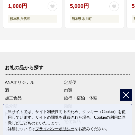
1,000円
5,000円
5
熊本県 八代市
熊本県 氷川町
お礼の品から探す
ANAオリジナル
定期便
酒
肉類
加工食品
旅行・宿泊・体験
魚介類
麺類
当サイトでは、サイト利便性向上のため、クッキー（Cookie）を使
日用品・雑貨
野菜
用しています。サイトの閲覧を継続された場合、Cookieの利用に同
パン・菓子類
電化製品
意したことものといたします。
詳細については
プライバシーポリシー
をお読みください。
フルーツ
卵・乳製品