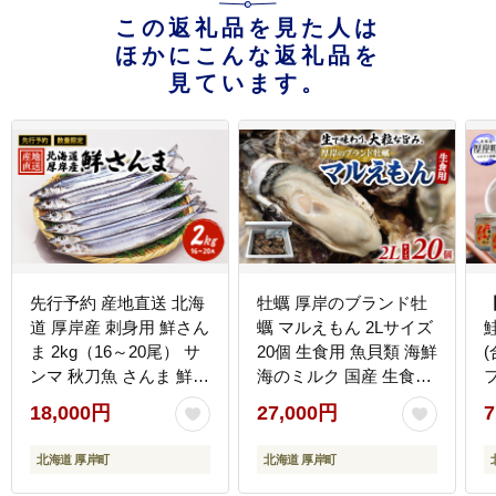
この返礼品を見た人は
ほかにこんな返礼品を
見ています。
先行予約 産地直送 北海
牡蠣 厚岸のブランド牡
道 厚岸産 刺身用 鮮さん
蠣 マルえもん 2Lサイズ
ま 2kg（16～20尾） サ
20個 生食用 魚貝類 海鮮
(
ンマ 秋刀魚 さんま 鮮魚
海のミルク 国産 生食用
魚介類 海産 生さんま
殻付き牡蠣 まろやか ク
18,000円
27,000円
7
リーミー 食べやすい品
種 海の香り 牡蠣の酒蒸
北海道 厚岸町
北海道 厚岸町
し 焼き牡蠣 マルえもん