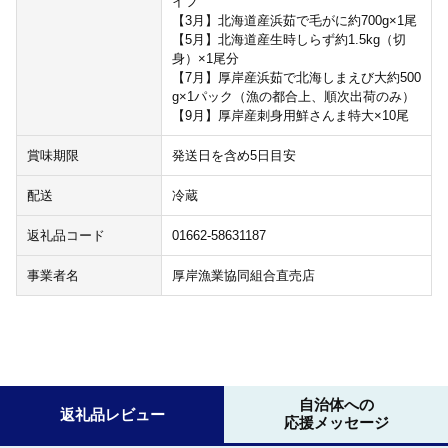
イフ
【3月】北海道産浜茹で毛がに約700g×1尾
【5月】北海道産生時しらず約1.5kg（切
身）×1尾分
【7月】厚岸産浜茹で北海しまえび大約500
g×1パック（漁の都合上、順次出荷のみ）
【9月】厚岸産刺身用鮮さんま特大×10尾
賞味期限
発送日を含め5日目安
配送
冷蔵
返礼品コード
01662-58631187
事業者名
厚岸漁業協同組合直売店
自治体への
返礼品レビュー
応援メッセージ