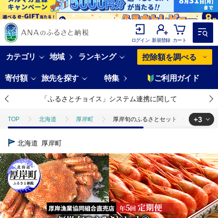
ログイン
新規登録
カート
カテゴリ
地域
ランキング
控除額を調べる
寄付額
旅先を探す
特集
ご利用ガイド
「ふるさとチョイス」システム連携に関して
+3
TOP
北海道
厚岸町
厚岸旬のふるさとセット 年5回お届け
TOP
魚介類
蟹
毛ガニ
厚岸旬のふるさとセット 年
北海道
厚岸町
TOP
魚介類
鮮魚
厚岸旬のふるさとセット 年5回お届け（
TOP
魚介類
えび
厚岸旬のふるさとセット 年5回お届け（