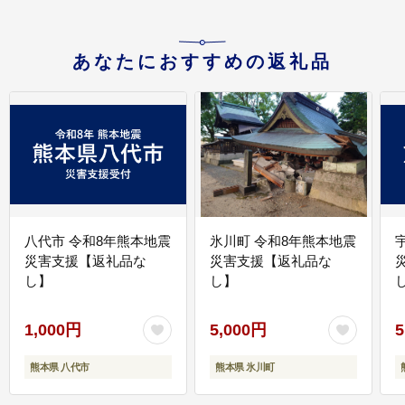
あなたにおすすめの返礼品
八代市 令和8年熊本地震
氷川町 令和8年熊本地震
災害支援【返礼品な
災害支援【返礼品な
し】
し】
し
1,000円
5,000円
5
熊本県 八代市
熊本県 氷川町