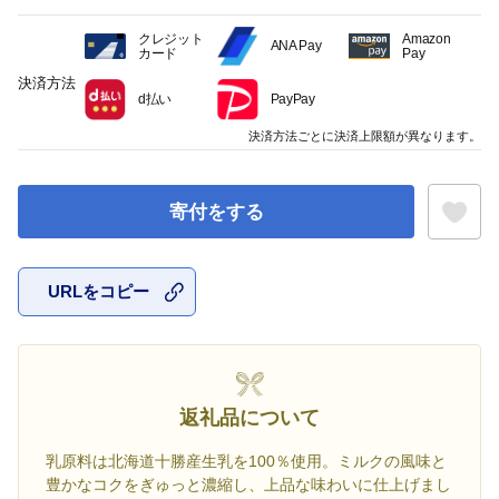
クレジット
Amazon
ANA Pay
カード
Pay
決済方法
d払い
PayPay
決済方法ごとに決済上限額が異なります。
寄付をする
URLをコピー
お気に入
返礼品について
乳原料は北海道十勝産生乳を100％使用。ミルクの風味と
豊かなコクをぎゅっと濃縮し、上品な味わいに仕上げまし