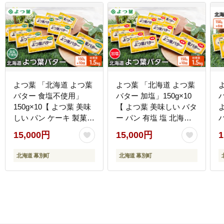
よつ葉 「北海道 よつ葉
よつ葉 「北海道 よつ葉
バター 食塩不使用」
バター 加塩」150g×10
150g×10【 よつ葉 美味
【 よつ葉 美味しい バタ
しい パン ケーキ 製菓
ー パン 有塩 塩 北海道
お菓子 無塩 塩 北海道
十勝 幕別 】
15,000円
15,000円
1
十勝 幕別 】
北海道 幕別町
北海道 幕別町