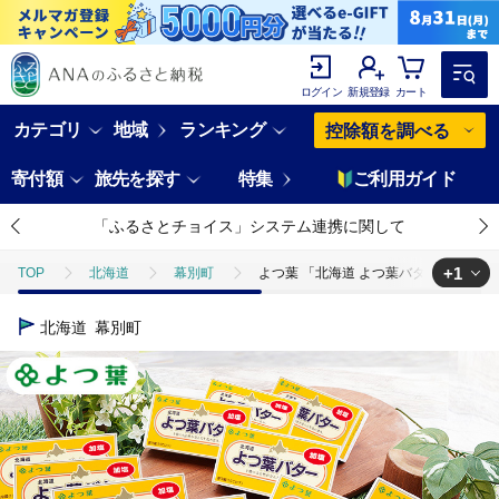
ログイン
新規登録
カート
カテゴリ
地域
ランキング
控除額を調べる
寄付額
旅先を探す
特集
ご利用ガイド
「ふるさとチョイス」システム連携に関して
+1
TOP
北海道
幕別町
よつ葉 「北海道 よつ葉バター 加塩」150g
TOP
卵・乳製品
バター
よつ葉 「北海道 よつ葉バター 加塩」1
北海道
幕別町