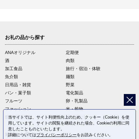
お礼の品から探す
ANAオリジナル
定期便
酒
肉類
加工食品
旅行・宿泊・体験
魚介類
麺類
日用品・雑貨
野菜
パン・菓子類
電化製品
フルーツ
卵・乳製品
ファッション
米・穀物
飲料(酒以外)
返礼品なし
当サイトでは、サイト利便性向上のため、クッキー（Cookie）を使
用しています。サイトの閲覧を継続された場合、Cookieの利用に同
意したことものといたします。
地域から探す
詳細については
プライバシーポリシー
をお読みください。