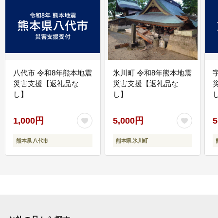
八代市 令和8年熊本地震
氷川町 令和8年熊本地震
災害支援【返礼品な
災害支援【返礼品な
し】
し】
し
1,000円
5,000円
5
熊本県 八代市
熊本県 氷川町