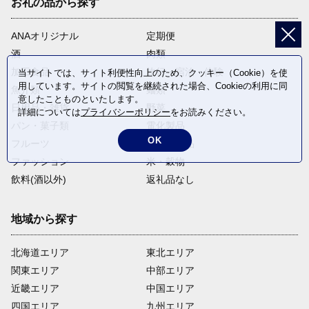
お礼の品から探す
ANAオリジナル
定期便
酒
肉類
加工食品
旅行・宿泊・体験
当サイトでは、サイト利便性向上のため、クッキー（Cookie）を使
用しています。サイトの閲覧を継続された場合、Cookieの利用に同
魚介類
麺類
意したことものといたします。
日用品・雑貨
野菜
詳細については
プライバシーポリシー
をお読みください。
パン・菓子類
電化製品
OK
フルーツ
卵・乳製品
ファッション
米・穀物
飲料(酒以外)
返礼品なし
地域から探す
北海道エリア
東北エリア
関東エリア
中部エリア
近畿エリア
中国エリア
四国エリア
九州エリア