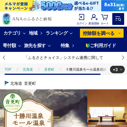
ログイン
新規登録
カート
カテゴリ
地域
ランキング
控除額を調べる
寄付額
旅先を探す
特集
ご利用ガイド
「ふるさとチョイス」システム連携に関して
+3
TOP
北海道
音更町
十勝川温泉モール温泉感謝券30,000円分【
TOP
旅行・宿泊・体験
宿泊券
十勝川温泉モール温泉感謝券30,
北海道
音更町
TOP
旅行・宿泊・体験
体験チケット
温泉
十勝川温泉
TOP
旅行・宿泊・体験
体験チケット
その他体験チケット