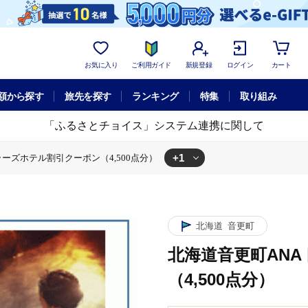
お気に入り
ご利用ガイド
新規登録
ログイン
カート
額から探す
旅先を探す
ランキング
特集
取り組み
「ふるさとチョイス」システム連携に関して
+1
ーズホテル割引クーポン（4,500点分）
クーポン
北海道音更町ANAトラベラーズホテル割引クーポン（4,500点
北海道
音更町
北海道音更町AN
（4,500点分）