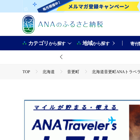
カテゴリ
地域
から探す
から探す
寄付
TOP
北海道
音更町
北海道音更町ANAトラベラ
TOP
ANAオリジナル
ANA関連返礼品
ホテル