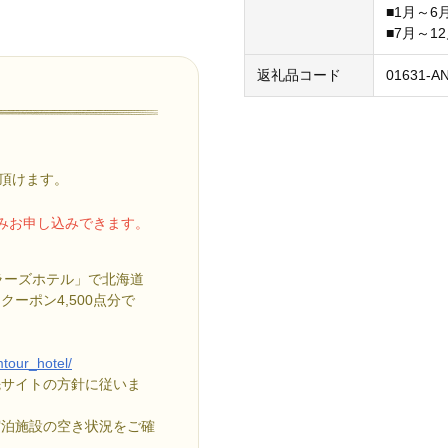
■1月～
■7月～
返礼品コード
01631-A
頂けます。
のみお申し込みできます。
ベラーズホテル」で北海道
ーポン4,500点分で
mtour_hotel/
先サイトの方針に従いま
宿泊施設の空き状況をご確