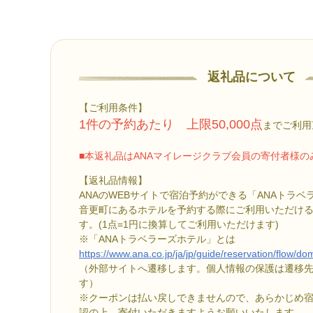
返礼品について
【ご利用条件】
1件の予約あたり 上限50,000点
までご利用
■本返礼品はANAマイレージクラブ会員の寄付者様
【返礼品情報】
ANAのWEBサイトで宿泊予約ができる「ANAトラ
音更町にあるホテルを予約する際にご利用いただけるク
す。(1点=1円に換算してご利用いただけます)
※「ANAトラベラーズホテル」とは
https://www.ana.co.jp/ja/jp/guide/reservation/flow/do
（外部サイトへ遷移します。個人情報の保護は遷移
す）
※クーポンは払い戻しできませんので、あらかじめ
認の上、寄付いただきますようお願いいたします。