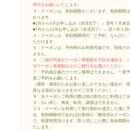
寄付をお願いいたします。
３：クーポンは、有効期限がございます。有効期限
わります。
■1月から6月お申し込み（決済完了）→ 翌年７月末
■7月から12月お申し込み（決済完了）→ 翌々年１月
４：クーポンは、有効期限内の「ご予約」ならびに
ただけます。
５：クーポンは、予約時のみ利用可能です。現地で
ません。
６：ご旅行代金がクーポン券面額を下回る場合は、
ずクーポン券面額以上のご旅行をお選びください。
７：予約成立後のクーポン適用はできません。一度
度ご予約をお願いします。
（満席・満室のためお取り直しができない場合や、
異なる場合がありますのでご注意ください。）
８：当クーポンご利用の際は他の割引のご利用はで
９：払い戻し、換金、転売、譲渡はできません。
１０：クーポンを利用して旅行契約が成立した後に
合、有効期限内であればお客様の「獲得済みクーポ
で、再度利用頂けます。取り消しした際に有効期限
たします。