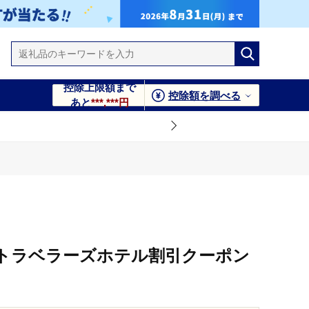
控除上限額まで
控除額を調べる
あと
***,***円
分）
Aトラベラーズホテル割引クーポン