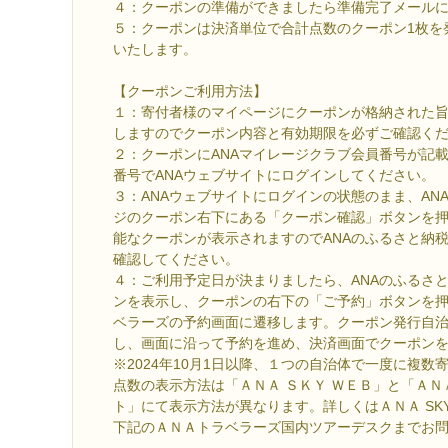
４：クーポンの準備ができましたら準備完了メール
５：クーポンは決済単位で合計点数のクーポン1枚を
いたします。
【クーポンご利用方法】
１：寄付者様のマイページにクーポンが格納された
しますのでクーポン内容と有効期限を必ずご確認く
２：クーポンにANAマイレージクラブ会員番号が記
番号でANAウェブサイトにログインしてください。
３：ANAウェブサイトにログインの状態のまま、AN
ジのクーポン右下にある「クーポン確認」ボタンを
能なクーポンが表示されますのでANAのふるさと納
確認してください。
４：ご利用予定日が決まりましたら、ANAのふるさ
ンを表示し、クーポンの右下の「ご予約」ボタンを押
ベラーズの予約画面に遷移します。クーポン発行自
し、画面に沿って予約を進め、決済画面でクーポン
※2024年10月1日以降、１つの自治体で一度に複
点数の表示方法は「ＡＮＡ ＳＫＹ ＷＥＢ」と「Ａ
ト」にて表示方法が異なります。詳しくはＡＮＡ SKY
下記のＡＮＡトラベラーズ国内ツアーデスクまでお