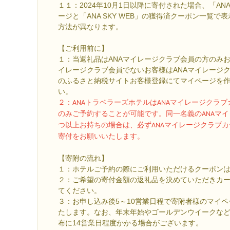
１１：2024年10月1日以降に寄付された場合、「A
ージと「ANA SKY WEB」の獲得済クーポン一覧
方法が異なります。
【ご利用前に】
１：当返礼品はANAマイレージクラブ会員の方のみお
イレージクラブ会員でないお客様はANAマイレージク
のふるさと納税サイトお客様登録にてマイページを
い。
２
：ANAトラベラーズホテルはANAマイレージクラ
のみご予約することが可能です。同一名義のANAマイ
つ以上お持ちの場合は、必ずANAマイレージクラブ
寄付をお願いいたします。
【寄附の流れ】
１：ホテルご予約の際にご利用いただけるクーポン
２：ご希望の寄付金額の返礼品を決めていただきカ
てください。
３：お申し込み後5～10営業日程で寄附者様のマイ
たします。なお、年末年始やゴールデンウイークな
布に14営業日程度かかる場合がございます。