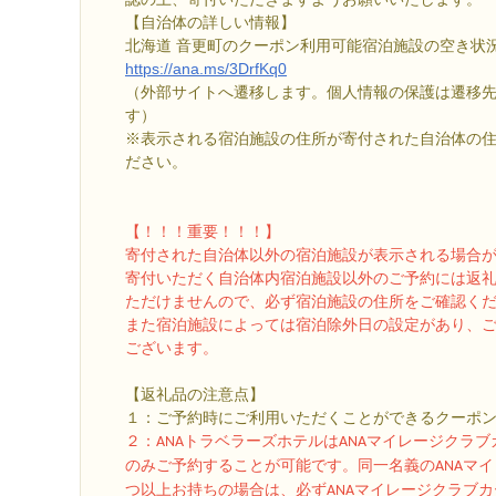
【自治体の詳しい情報】
北海道 音更町のクーポン利用可能宿泊施設の空き状
https://ana.ms/3DrfKq0
（外部サイトへ遷移します。個人情報の保護は遷移
す）
※表示される宿泊施設の住所が寄付された自治体の
ださい。
【！！！重要！！！】
寄付された自治体以外の宿泊施設が表示される場合
寄付いただく自治体内宿泊施設以外のご予約には返
ただけませんので、必ず宿泊施設の住所をご確認く
また宿泊施設によっては宿泊除外日の設定があり、
ございます。
【返礼品の注意点】
１：ご予約時にご利用いただくことができるクーポン
２
：ANAトラベラーズホテルはANAマイレージクラ
のみご予約することが可能です。同一名義のANAマイ
つ以上お持ちの場合は、必ずANAマイレージクラブ