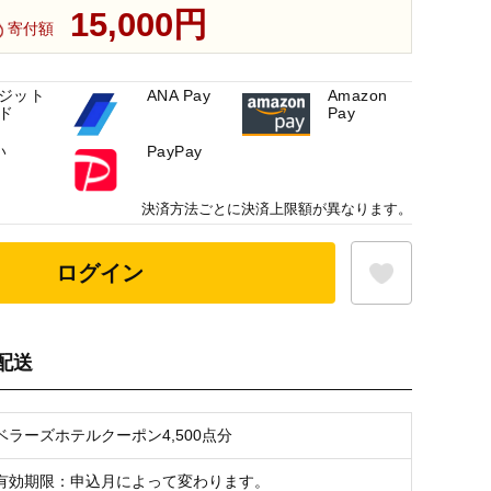
15,000円
寄付額
ジット
ANA Pay
Amazon
ド
Pay
い
PayPay
決済方法ごとに決済上限額が異なります。
ログイン
配送
お気に入り登録
ベラーズホテルクーポン4,500点分
有効期限：申込月によって変わります。