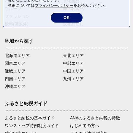
パン・菓子類
電化製品
詳細については
プライバシーポリシー
をお読みください。
フルーツ
卵・乳製品
ファッション
米・穀物
OK
飲料(酒以外)
返礼品なし
地域から探す
北海道エリア
東北エリア
関東エリア
中部エリア
近畿エリア
中国エリア
四国エリア
九州エリア
沖縄エリア
ふるさと納税ガイド
ふるさと納税の基本ガイド
ANAのふるさと納税の特徴
ワンストップ特例制度ガイド
はじめての方へ