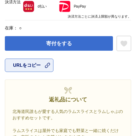
決済方法
d払い
PayPay
決済方法ごとに決済上限額が異なります。
在庫：
○
寄付をする
URLをコピー
お気に入
返礼品について
北海道民誰もが愛する人気のラムスライスとラムしゃぶの
おすすめセットです。
ラムスライスは屋外でも家庭でも野菜と一緒に焼くだけ