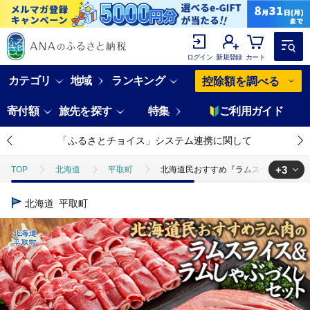
ログイン
新規登録
カート
カテゴリ
地域
ランキング
控除額を調べる
寄付額
旅先を探す
特集
ご利用ガイド
「ふるさとチョイス」システム連携に関して
+3
TOP
北海道
平取町
北海道民おすすめ『ラムスライス』&『ラムし
TOP
肉
北海道民おすすめ『ラムスライス』&『ラムしゃぶ』づくしセット1
北海道
平取町
TOP
肉
ジビエ
北海道民おすすめ『ラムスライス』&『ラムしゃぶ
TOP
肉
ジビエ
羊肉・ラム肉
北海道民おすすめ『ラムス