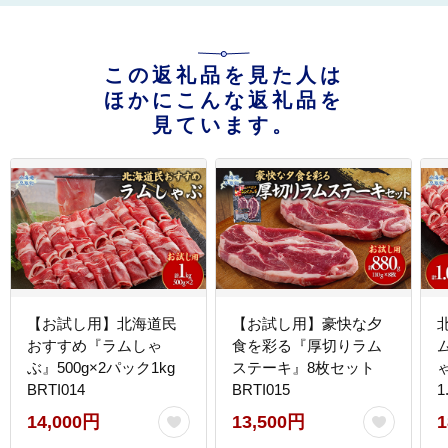
この返礼品を見た人は
ほかにこんな返礼品を
見ています。
【お試し用】北海道民
【お試し用】豪快な夕
おすすめ『ラムしゃ
食を彩る『厚切りラム
ぶ』500g×2パック1kg
ステーキ』8枚セット
BRTI014
BRTI015
1
14,000円
13,500円
1