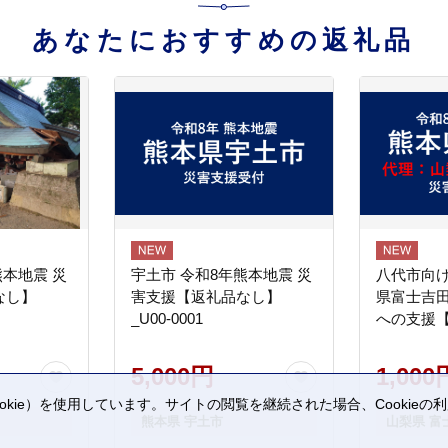
あなたにおすすめの返礼品
熊本地震 災
宇土市 令和8年熊本地震 災
八代市向け
なし】
害支援【返礼品なし】
県富士吉
_U00-0001
への支援
5,000円
1,000
kie）を使用しています。サイトの閲覧を継続された場合、Cookie
熊本県 宇土市
山梨県 富
。