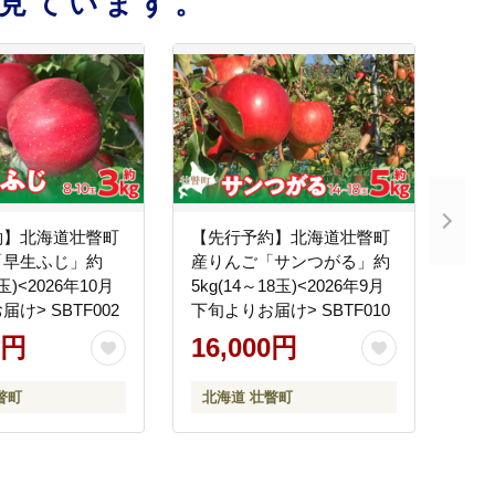
見ています。
約】北海道壮瞥町
【先行予約】北海道壮瞥町
「早生ふじ」約
産りんご「サンつがる」約
0玉)<2026年10月
5kg(14～18玉)<2026年9月
け> SBTF002
下旬よりお届け> SBTF010
0円
16,000円
瞥町
北海道 壮瞥町