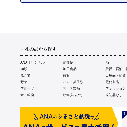
お礼の品から探す
ANAオリジナル
定期便
酒
肉類
加工食品
旅行・宿泊・
魚介類
麺類
日用品・雑貨
野菜
パン・菓子類
電化製品
フルーツ
卵・乳製品
ファッション
米・穀物
飲料(酒以外)
返礼品なし