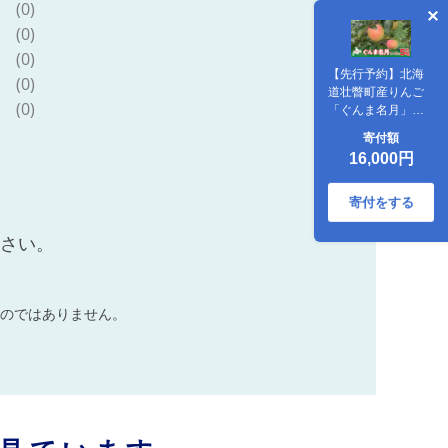
(0)
(0)
(0)
【先行予約】北海
(0)
道壮瞥町産りんご
(0)
「ぐんま名月」約
5kg(12～20玉)
寄付額
<2026年11月中旬
16,000円
よりお届け>
SBTF013
寄付をする
ださい。
のではありません。