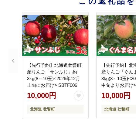
この返礼品
【先行予約】北海道壮瞥町
【先行予約】北
産りんご「サンふじ」約
産りんご「ぐん
3kg(8～10玉)<2026年12月
3kg(8～10玉)<2
上旬にお届け> SBTF006
中旬よりお届け> S
10,000円
10,000円
北海道 壮瞥町
北海道 壮瞥町