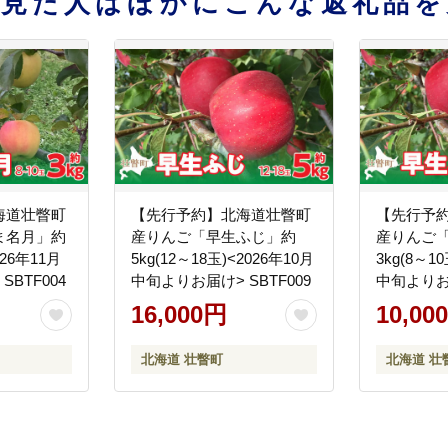
を見た人はほかにこんな返礼品を
海道壮瞥町
【先行予約】北海道壮瞥町
【先行予
ま名月」約
産りんご「早生ふじ」約
産りんご
026年11月
5kg(12～18玉)<2026年10月
3kg(8～1
BTF004
中旬よりお届け> SBTF009
中旬よりお届
16,000円
10,00
北海道 壮瞥町
北海道 壮