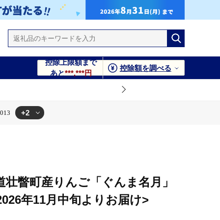
控除上限額まで
控除額を調べる
あと
***,***円
+2
013
F013
道壮瞥町産りんご「ぐんま名月」
)<2026年11月中旬よりお届け>