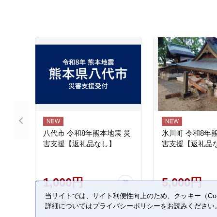
八代市 令和8年熊本地震 災
氷川町 令和8年
害支援【返礼品なし】
害支援【返礼品
1,000円
5,000円
当サイトでは、サイト利便性向上のため、クッキー（Coo
熊本県 八代市
熊本県 氷川町
詳細については
プライバシーポリシー
をお読みください