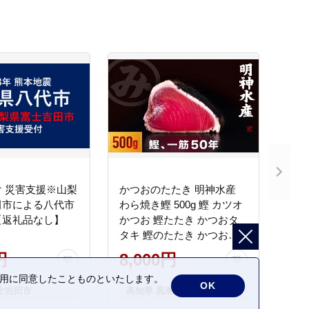
 災害支援※山梨
かつおのたたき 明神水産
田市による八代市
わら焼き鰹 500g 鰹 カツオ
【返礼品なし】
かつお 鰹たたき かつおタ
タキ 鰹のたたき かつおの
タタキ 藁焼き わら焼き 魚
円
8,000円
さかな 海鮮 刺身 お刺身 冷
の利用に同意したことものといたします。
凍 ご家庭用 グルメ 特産品
OK
士吉田市
高知県 黒潮町
ご当地 本場 高知 黒潮町 ギ