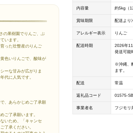
内容量
約5kg（
賞味期限
配送より
アレルギー表示
りんご
広さの果樹園でりんご、ぶ
てています。
配送時期
2026年
で育った壮瞥産のりんご
発送可能
た黄色いりんごで、酸味が
※沖縄、
ます。
ーシーな甘みが広がりま
い年代に人気です。
配送
常温
返礼品コード
01575-S
ので、あらかじめご了承願
事業者名
フジモリ
じめご了承願います。
来ないため、「キャンセ
めご了承ください。