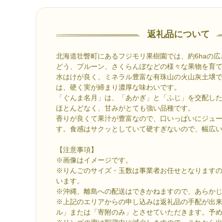
返礼品について
北海道壮瞥町にあるフジモリ果樹園では、約6haの
どう、プルーン、さくらんぼなどの様々な果物を育
水はけが良く、ミネラル豊富な有珠山の火山灰土壌
は、硬く実が締まり濃厚な味わいです。
「ぐんま名月」は、「あかぎ」と「ふじ」を交配し
ほとんどなく、甘みがとても強い品種です。
香りが良くて果汁が豊富なので、口いっぱいにジュ
す。食感はサクッとしていて硬すぎないので、幅広
【注意事項】
※画像はイメージです。
※りんごのサイズ・玉数は事業者お任せとなります
います。
※沖縄、離島への配送はできかねますので、あらか
※上記のエリアからの申し込みは返礼品の手配が出
ル」または「寄附のみ」とさせていただきます。予