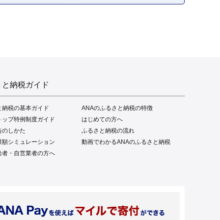
フト 贈答品 人気 返礼品 ふ
るさと納税 魚介類 高知県
産 土佐名物 高知県 高評価
食卓 ご飯のお供 父の日 ギ
フト プレゼント[1669]
さと納税ガイド
と納税の基本ガイド
ANAのふるさと納税の特徴
トップ特例制度ガイド
はじめての方へ
告のしかた
ふるさと納税の流れ
限額シミュレーション
動画でわかるANAのふるさと納税
給者・自営業者の方へ