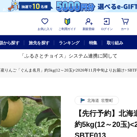
お気に入り
ご利用ガイド
新規登録
ログイン
カート
額から探す
旅先を探す
ランキング
特集
取り組み
「ふるさとチョイス」システム連携に関して
んご「ぐんま名月」約5kg(12～20玉)<2026年11月中旬よりお届け> SBTF
月」約5kg(12～20玉)<2026年11月中旬よりお届け> SBTF013
りんご「ぐんま名月」約5kg(12～20玉)<2026年11月中旬よりお届け> SBT
北海道
壮瞥町
【先行予約】北海
約5kg(12～20玉
SBTF013