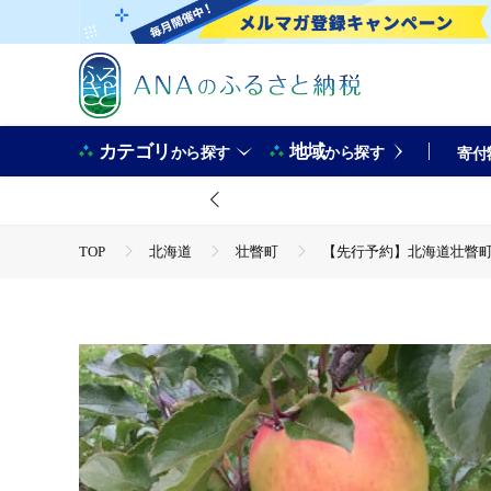
カテゴリ
地域
から探す
から探す
寄付
TOP
北海道
壮瞥町
【先行予約】北海道壮瞥町産り
TOP
フルーツ
【先行予約】北海道壮瞥町産りんご「ぐんま名
TOP
フルーツ
りんご
【先行予約】北海道壮瞥町産